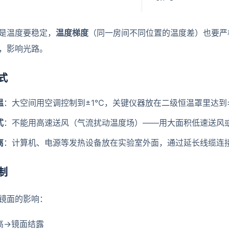
是温度要稳定，
温度梯度
（同一房间不同位置的温度差）也要严
，影响光路。
式
温
：大空间用空调控制到±1℃，关键仪器放在二级恒温罩里达到±
式
：不能用高速送风（气流扰动温度场）——用大面积低速送风
离
：计算机、电源等发热设备放在实验室外面，通过延长线缆连
制
镜面的影响：
高→镜面结露