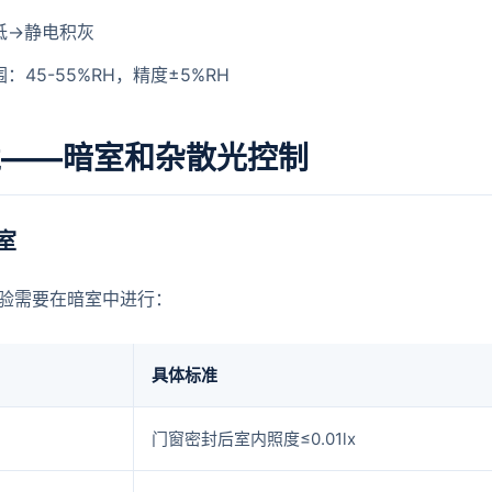
低→静电积灰
：45-55%RH，精度±5%RH
境——暗室和杂散光控制
室
验需要在暗室中进行：
具体标准
门窗密封后室内照度≤0.01lx