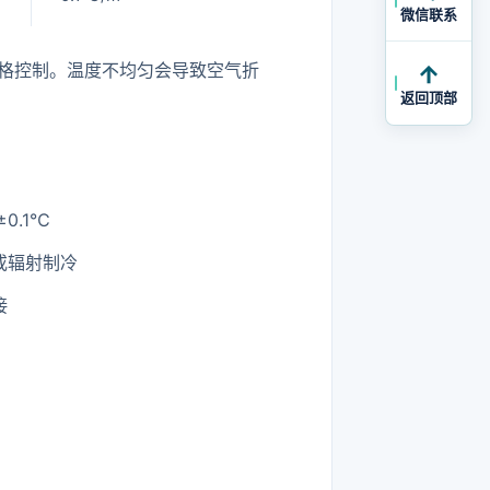
微信联系
格控制。温度不均匀会导致空气折
返回顶部
0.1℃
或辐射制冷
接