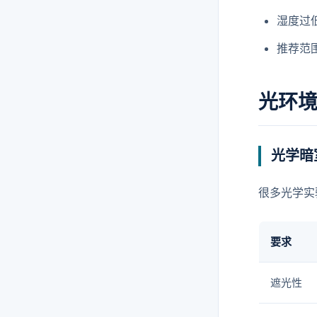
湿度过
推荐范围
光环
光学暗
很多光学实
要求
遮光性