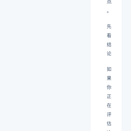
点
。
先
看
结
论
如
果
你
正
在
评
估