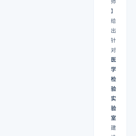
师
】
给
出
针
对
医
学
检
验
实
验
室
建