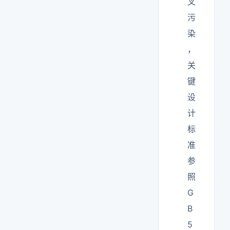
叉
污
染
，
关
键
设
计
标
准
参
照
G
B
5