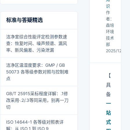
识
作
者：
标准与答疑精选
森培
环境
洁净室综合性能评定检测参数速
技术
查：恢复时间、噪声频谱、漏风
部
率、新风偏差、污染泄漏
2025/12/30
洁净区温湿度要求：GMP / GB
50073 各等级参数对照与控制难
【
点
具
GB/T 25915采标程度详解：.1修
备
改采用·.2/.3等同采用，别再一刀
一
切
站
ISO 14644-1 各等级对照表详
式
解：从 ISO 1 到 ISO 9