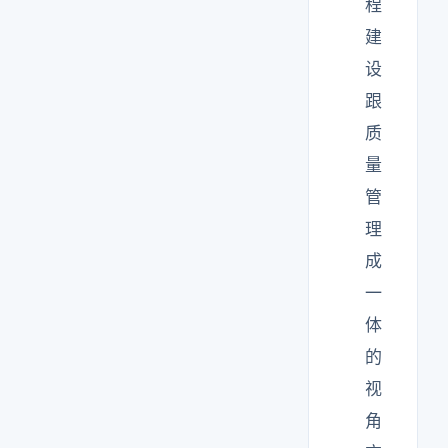
程
建
设
跟
质
量
管
理
成
一
体
的
视
角