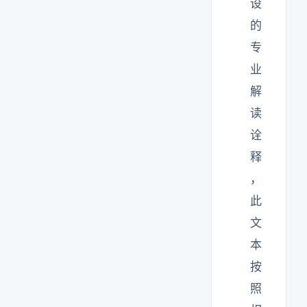
设
的
专
业
解
读
诠
释
，
此
文
本
按
照