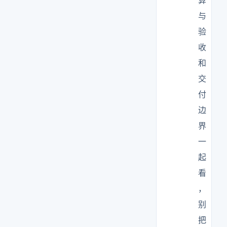
算
与
验
收
和
交
付
边
界
一
起
看
，
别
把