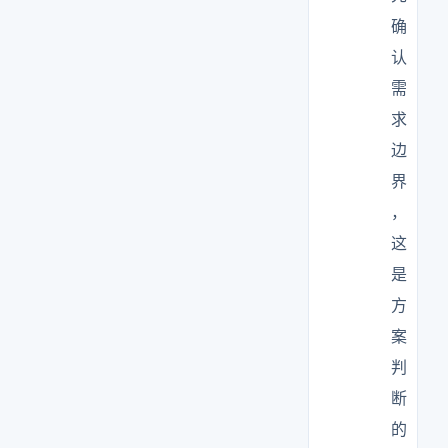
确
认
需
求
边
界
，
这
是
方
案
判
断
的