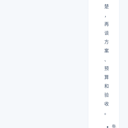
楚
，
再
谈
方
案
、
预
算
和
验
收
。
先