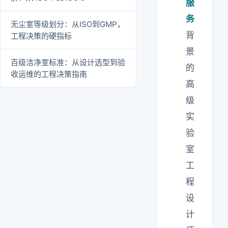
服
务
无尘室等级划分：从ISO到GMP，
背
工程决策的硬指标
景
百级洁净室标准：从设计选型到验
的
收运维的工程决策指南
高
级
实
验
室
工
程
设
计