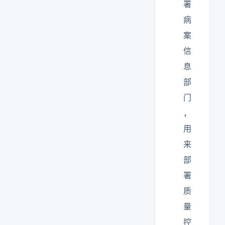
署
病
案
信
息
部
门
，
用
来
部
署
质
量
控