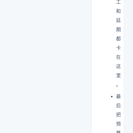
工
和
延
期
都
卡
在
这
里
。
最
后
把
预