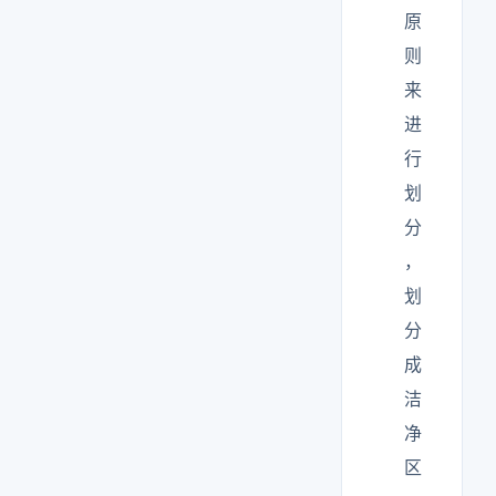
原
则
来
进
行
划
分
，
划
分
成
洁
净
区