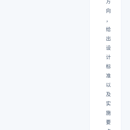
方
向
，
给
出
设
计
标
准
以
及
实
施
要