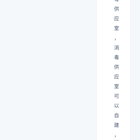
供
应
室
，
消
毒
供
应
室
可
以
自
建
，