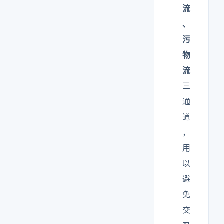
流
、
污
物
流
三
通
道
，
用
以
避
免
交