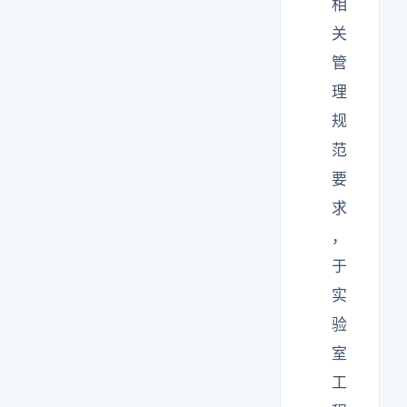
相
关
管
理
规
范
要
求
，
于
实
验
室
工