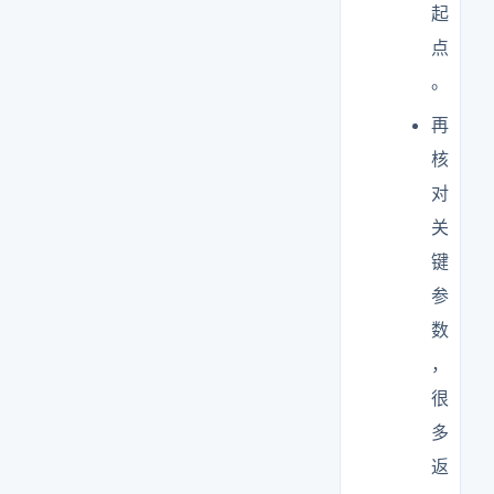
起
点
。
再
核
对
关
键
参
数
，
很
多
返