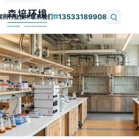
13533189908
☎
案例
行业技术
联系我们