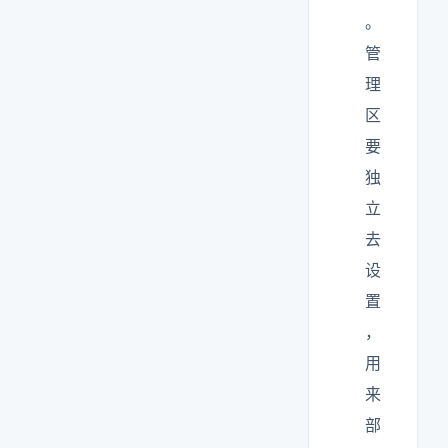
。
管
理
区
要
独
立
去
设
置
，
用
来
部