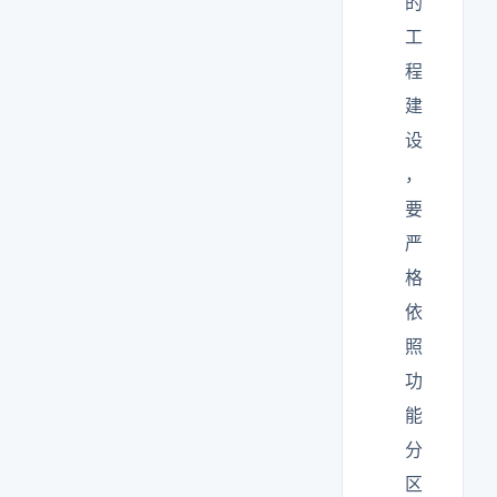
的
工
程
建
设
，
要
严
格
依
照
功
能
分
区