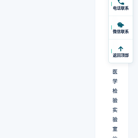
与
电话联系
功
能
微信联系
区
规
划
返回顶部
医
学
检
验
实
验
室