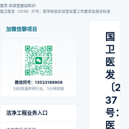
首页
›
实验室建设知识
›
国卫医发〔2016〕37号：医学检验实验室设置工作要求及相关标准
加微信聊项目
国
卫
医
发
微信同号：13533189908
〔20
扫码发面积和行业，5分钟回复
37
号：
洁净工程业务入口
医