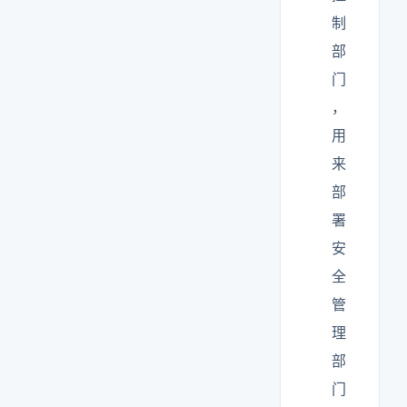
制
部
门
，
用
来
部
署
安
全
管
理
部
门