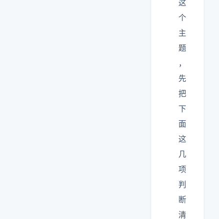
这
个
主
题
，
先
把
下
面
这
几
项
判
断
清