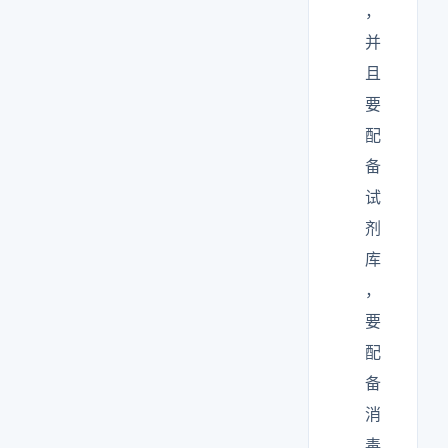
，
并
且
要
配
备
试
剂
库
，
要
配
备
消
毒