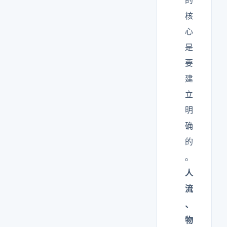
的
核
心
是
要
建
立
明
确
的
。
人
流
、
物