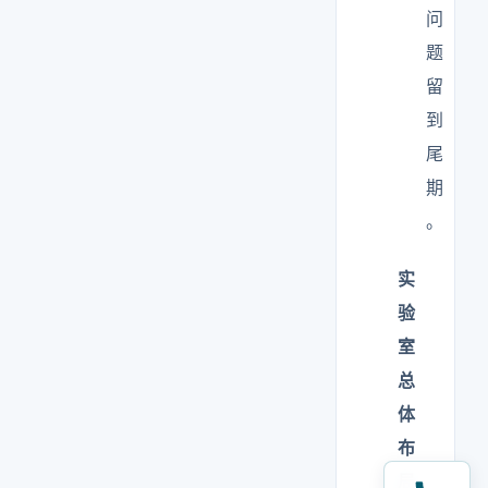
问
题
留
到
尾
期
。
实
验
室
总
体
布
局