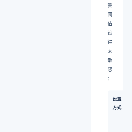
警
阈
值
设
得
太
敏
感
：
设置
方式