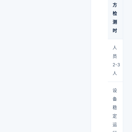
方
检
测
时
人
员
2-3
人
设
备
稳
定
运