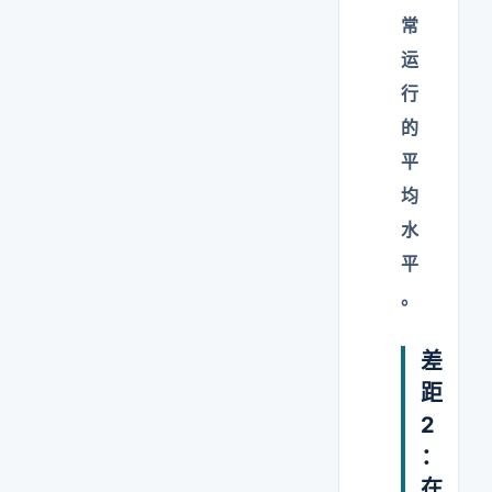
常
运
行
的
平
均
水
平
。
差
距
2
：
在