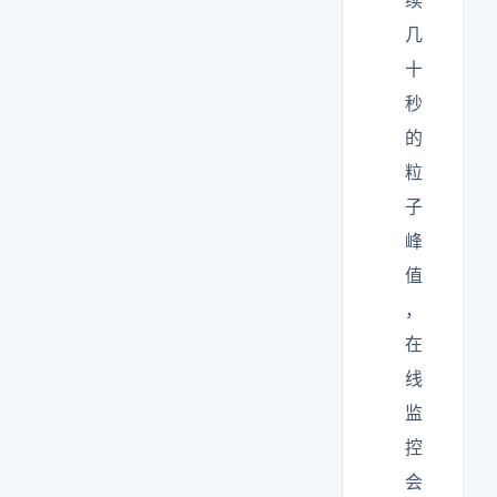
续
几
十
秒
的
粒
子
峰
值
，
在
线
监
控
会