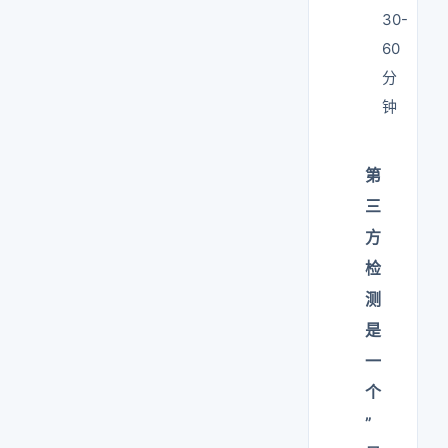
30-
60
分
钟
第
三
方
检
测
是
一
个
”