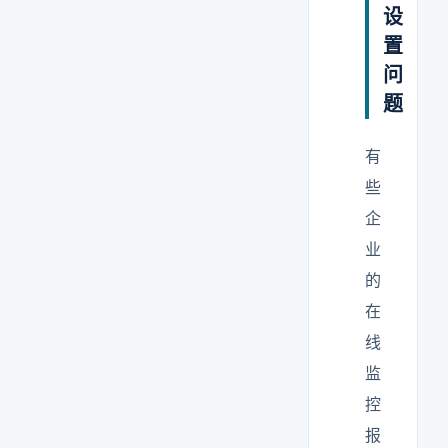
设
置
问
题
有
些
企
业
的
在
线
监
控
报