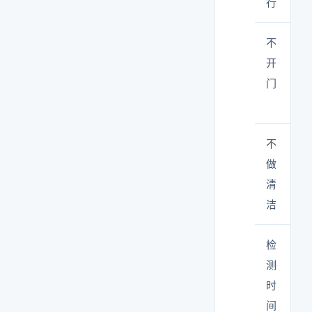
行
不
开
门
不
做
清
洁
检
测
时
间