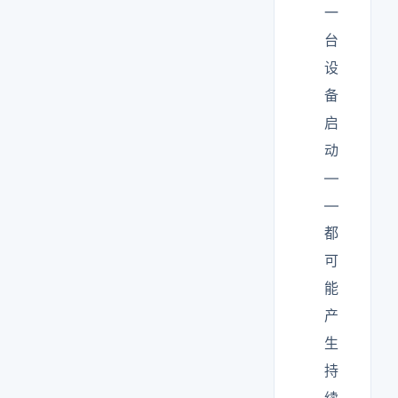
一
台
设
备
启
动
—
—
都
可
能
产
生
持