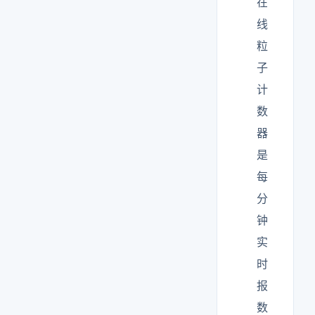
在
线
粒
子
计
数
器
是
每
分
钟
实
时
报
数