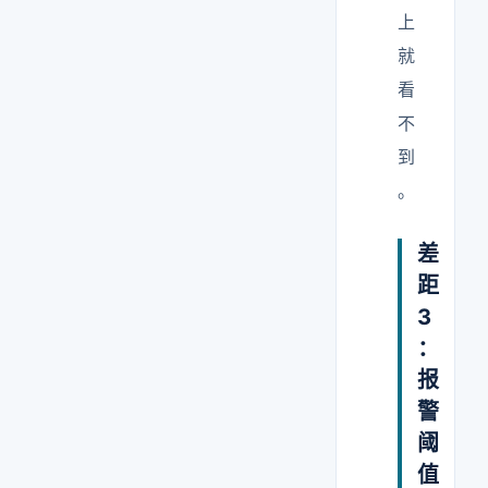
上
就
看
不
到
。
差
距
3
：
报
警
阈
值