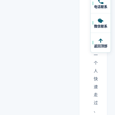
。
电话联系
一
次
微信联系
开
门
返回顶部
、
一
个
人
快
速
走
过
、