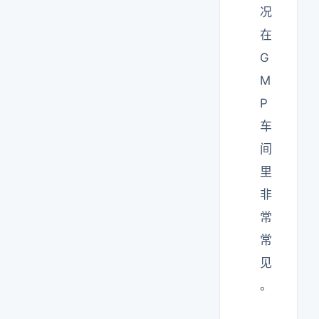
况
在
G
M
P
车
间
里
非
常
常
见
。