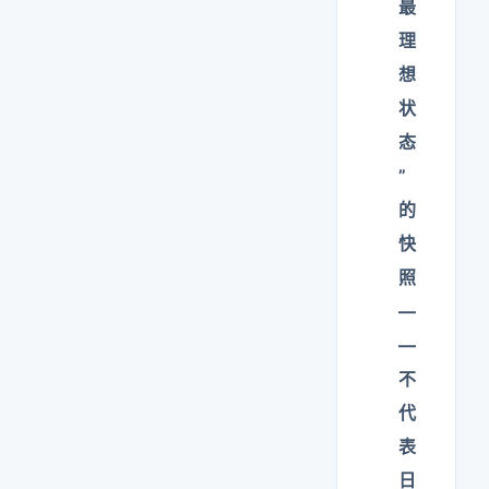
最
理
想
状
态
”
的
快
照
—
—
不
代
表
日