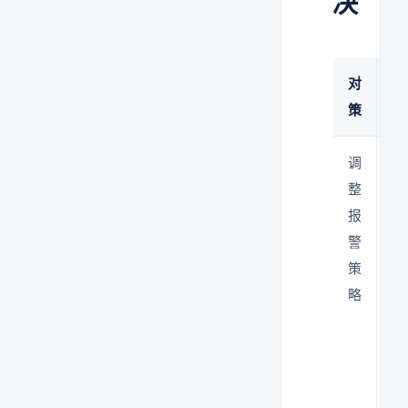
决
对
说
策
调
区
整
分
报
瞬
警
报
策
警
略
和
持
报
警
—