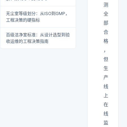
测
无尘室等级划分：从ISO到GMP，
全
工程决策的硬指标
部
合
百级洁净室标准：从设计选型到验
格
收运维的工程决策指南
，
但
生
产
线
上
在
线
监