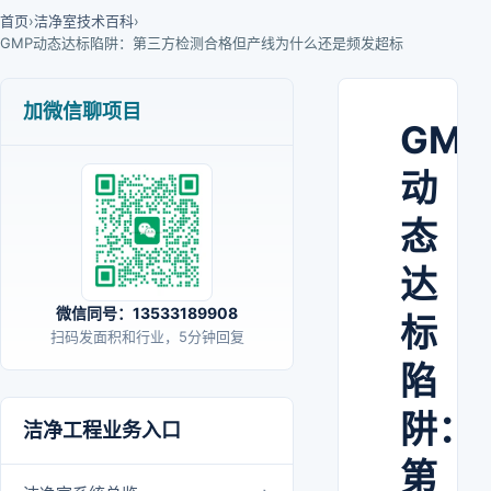
首页
›
洁净室技术百科
›
GMP动态达标陷阱：第三方检测合格但产线为什么还是频发超标
加微信聊项目
GMP
动
态
达
微信同号：13533189908
标
扫码发面积和行业，5分钟回复
陷
阱：
洁净工程业务入口
第