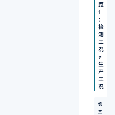
距
1
：
检
测
工
况
≠
生
产
工
况
第
三