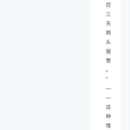
控
三
天
两
头
报
警
。
“
—
—
这
种
情