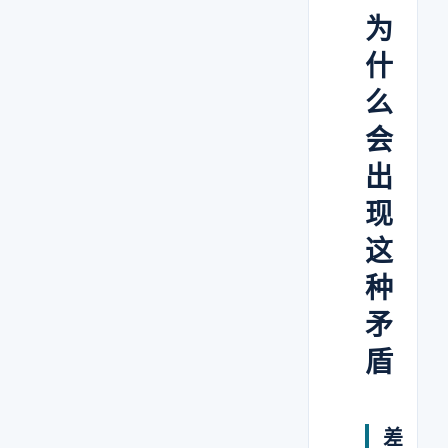
为
什
么
会
出
现
这
种
矛
盾
差