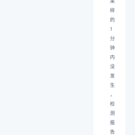
采
样
的
1
分
钟
内
没
发
生
，
检
测
报
告