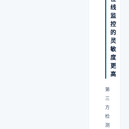
线
监
控
的
灵
敏
度
更
高
第
三
方
检
测