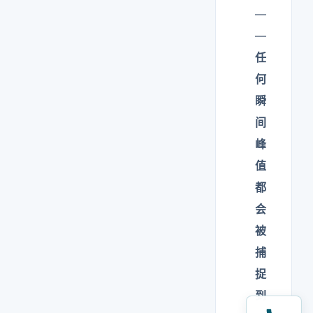
—
—
任
何
瞬
间
峰
值
都
会
被
捕
捉
到