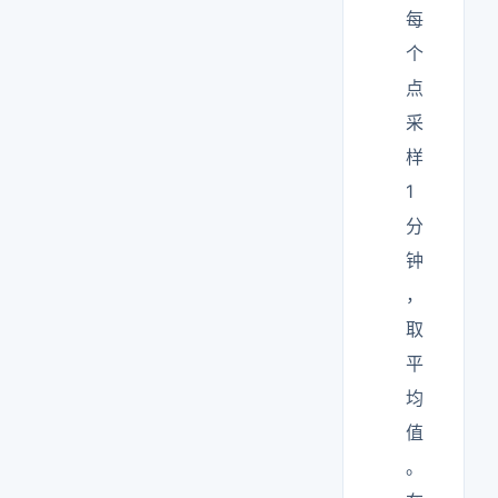
每
个
点
采
样
1
分
钟
，
取
平
均
值
。