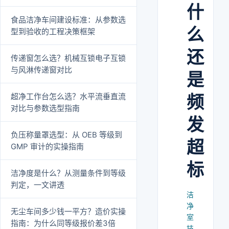
什
食品洁净车间建设标准：从参数选
么
型到验收的工程决策框架
还
传递窗怎么选？机械互锁电子互锁
与风淋传递窗对比
是
超净工作台怎么选？水平流垂直流
频
对比与参数选型指南
发
负压称量罩选型：从 OEB 等级到
超
GMP 审计的实操指南
标
洁净度是什么？从测量条件到等级
判定，一文讲透
洁
净
无尘车间多少钱一平方？造价实操
室
指南：为什么同等级报价差3倍
技