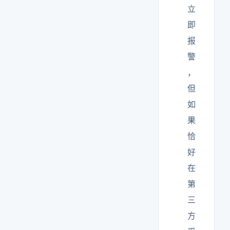
立
即
报
警
，
但
如
果
恰
好
在
第
三
方