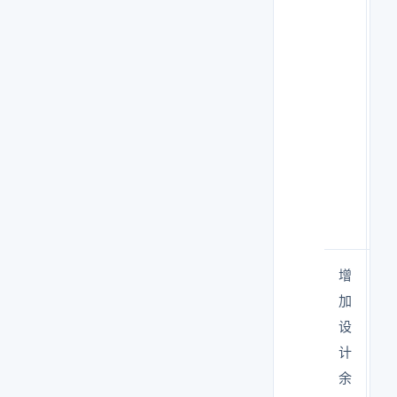
单
峰
只
警
连
5
钟
标
报
增
换
加
次
设
按
计
态
余
差