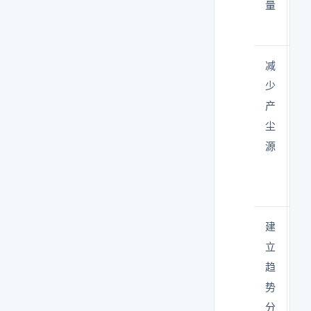
量
况
计
减
限
少
人
产
数
尘
量
源
降
开
频
建
不
立
单
趋
数
势
据
分
看