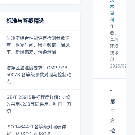
术
百
科
标准与答疑精选
作
者：
洁净室综合性能评定检测参数速
森培
查：恢复时间、噪声频谱、漏风
环境
率、新风偏差、污染泄漏
技术
部
2026/02/20
洁净区温湿度要求：GMP / GB
50073 各等级参数对照与控制难
点
“
GB/T 25915采标程度详解：.1修
第
改采用·.2/.3等同采用，别再一刀
切
三
方
ISO 14644-1 各等级对照表详
检
解：从 ISO 1 到 ISO 9