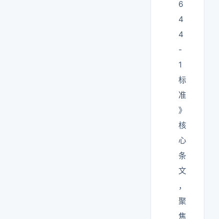
6
4
4
-
1
标
准
》
核
心
条
文
，
聚
焦