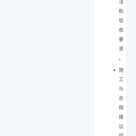
法
和
验
收
要
求
。
施
工
与
合
规
建
议
同