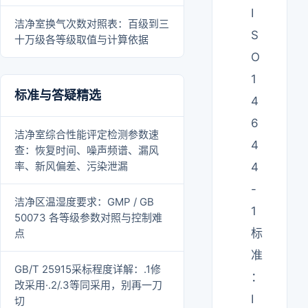
I
洁净室换气次数对照表：百级到三
S
十万级各等级取值与计算依据
O
1
标准与答疑精选
4
6
洁净室综合性能评定检测参数速
4
查：恢复时间、噪声频谱、漏风
率、新风偏差、污染泄漏
4
-
洁净区温湿度要求：GMP / GB
1
50073 各等级参数对照与控制难
标
点
准
GB/T 25915采标程度详解：.1修
：
改采用·.2/.3等同采用，别再一刀
I
切