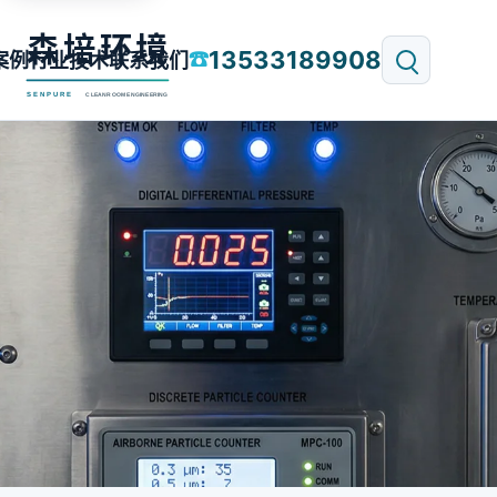
13533189908
☎
案例
行业技术
联系我们