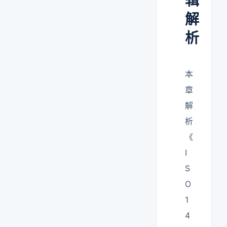
辑
解
析
本
章
解
析
《
I
S
O
1
4