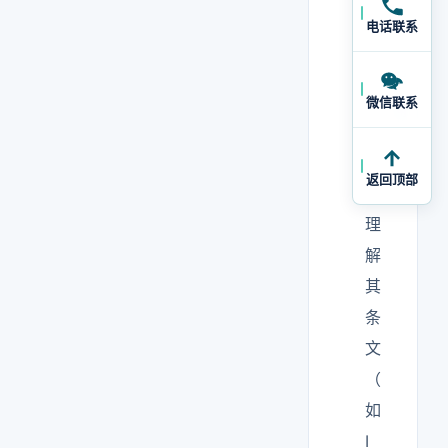
料
电话联系
一
起
微信联系
确
认
。
返回顶部
理
解
其
条
文
（
如
I