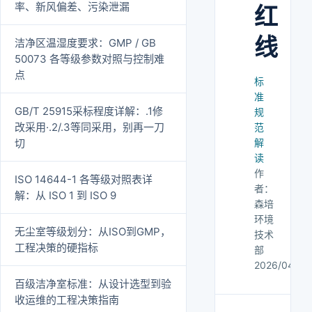
率、新风偏差、污染泄漏
红
线
洁净区温湿度要求：GMP / GB
50073 各等级参数对照与控制难
点
标
准
GB/T 25915采标程度详解：.1修
规
改采用·.2/.3等同采用，别再一刀
范
切
解
读
作
ISO 14644-1 各等级对照表详
者：
解：从 ISO 1 到 ISO 9
森培
环境
无尘室等级划分：从ISO到GMP，
技术
工程决策的硬指标
部
2026/04/21
百级洁净室标准：从设计选型到验
收运维的工程决策指南