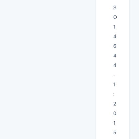
S
O
1
4
6
4
4
-
1
:
2
0
1
5