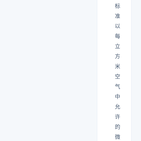
标
准
以
每
立
方
米
空
气
中
允
许
的
微