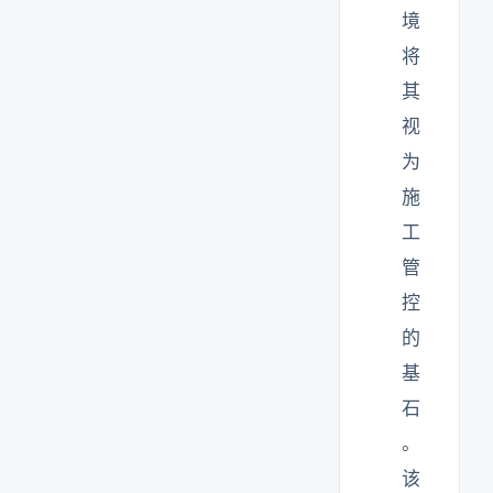
境
将
其
视
为
施
工
管
控
的
基
石
。
该