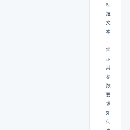
标
准
文
本
，
揭
示
其
参
数
要
求
如
何