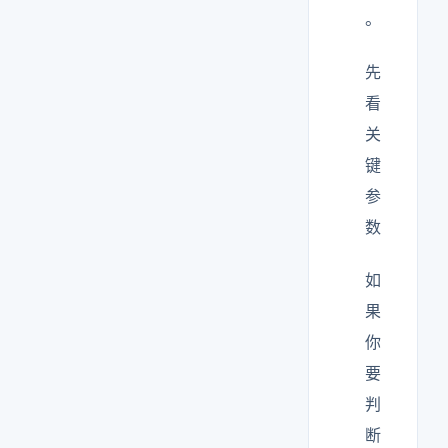
。
先
看
关
键
参
数
如
果
你
要
判
断