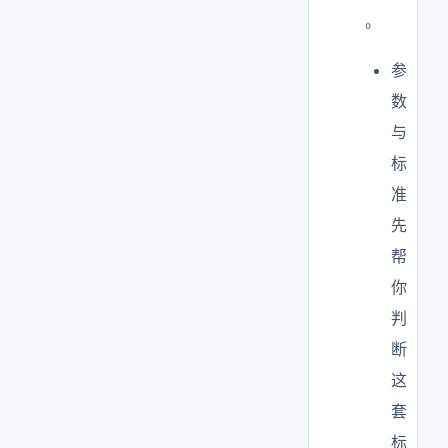
。
参
数
与
标
准
先
帮
你
判
断
这
套
标