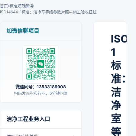
首页
›
标准规范解读
›
ISO14644-1标准：洁净室等级参数对照与施工验收红线
加微信聊项目
ISO1
1
标
准：
微信同号：13533189908
洁
扫码发面积和行业，5分钟回复
净
室
洁净工程业务入口
等