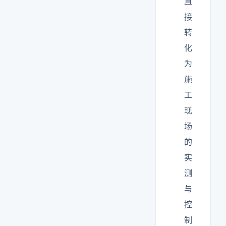
直
接
转
化
为
施
工
现
场
的
实
测
与
控
制