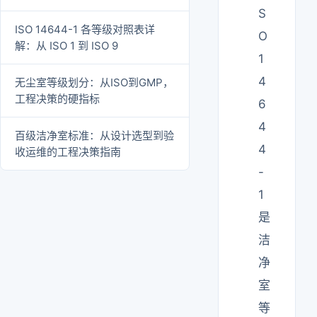
S
ISO 14644-1 各等级对照表详
O
解：从 ISO 1 到 ISO 9
1
4
无尘室等级划分：从ISO到GMP，
工程决策的硬指标
6
4
百级洁净室标准：从设计选型到验
4
收运维的工程决策指南
-
1
是
洁
净
室
等