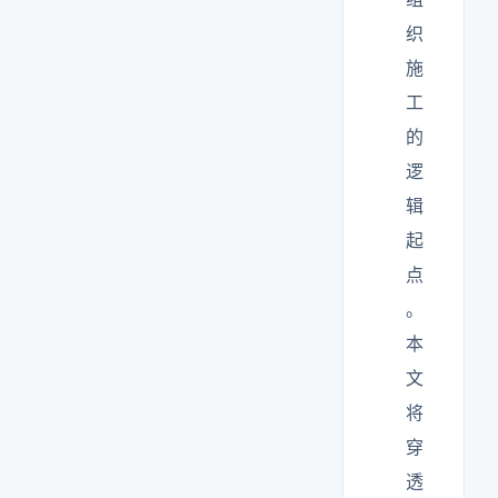
织
施
工
的
逻
辑
起
点
。
本
文
将
穿
透