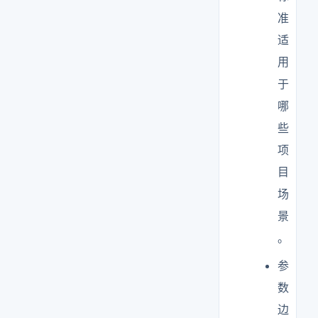
准
适
用
于
哪
些
项
目
场
景
。
参
数
边