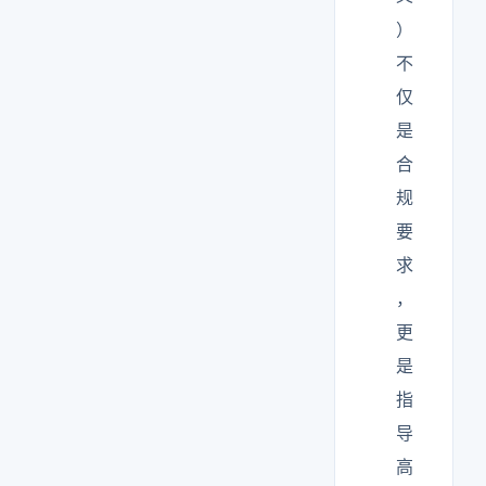
）
不
仅
是
合
规
要
求
，
更
是
指
导
高