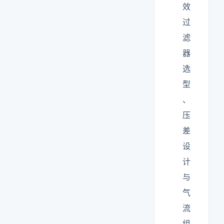
效
过
滤
器
选
型
、
压
差
设
计
与
气
流
组