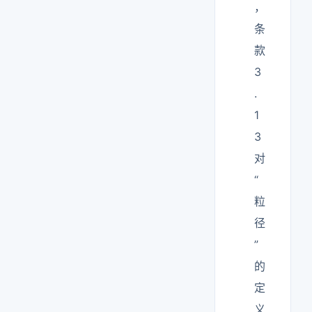
，
条
款
3
.
1
3
对
“
粒
径
”
的
定
义