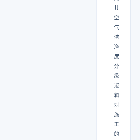
其
空
气
洁
净
度
分
级
逻
辑
对
施
工
的