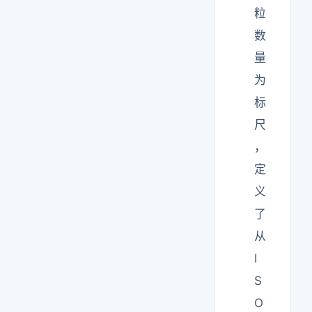
粒
数
量
为
标
尺
，
定
义
了
从
I
S
O