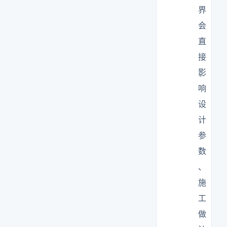
界
会
直
接
影
响
设
计
参
数
、
施
工
做