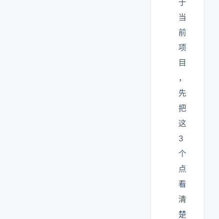
于
当
前
项
目
，
先
把
这
3
个
点
看
清
楚