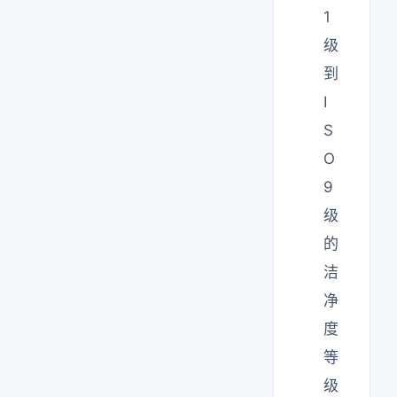
1
级
到
I
S
O
9
级
的
洁
净
度
等
级