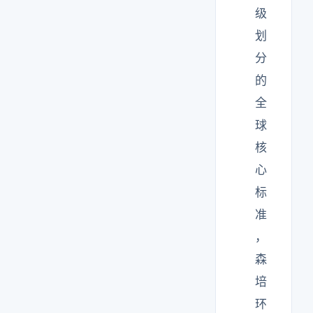
级
划
分
的
全
球
核
心
标
准
，
森
培
环