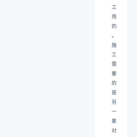
工
用
的
。
施
工
需
要
的
是
另
一
套
对