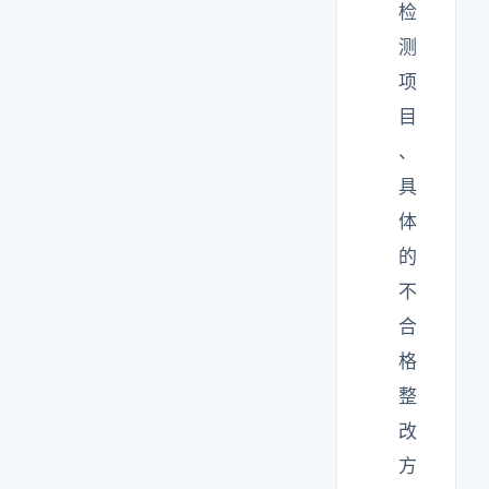
检
测
项
目
、
具
体
的
不
合
格
整
改
方