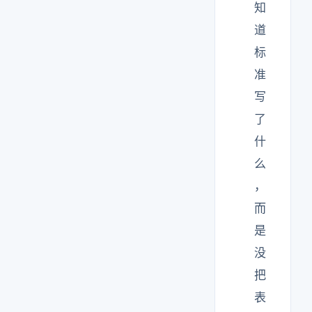
知
道
标
准
写
了
什
么
，
而
是
没
把
表