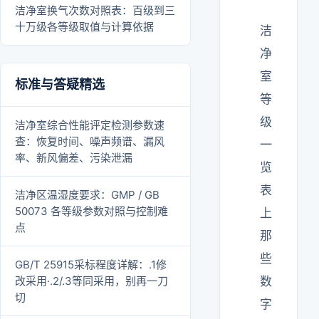
洁净室换气次数对照表：百级到三
十万级各等级取值与计算依据
洁
净
室
标准与答疑精选
等
级
洁净室综合性能评定检测参数速
查：恢复时间、噪声频谱、漏风
一
率、新风偏差、污染泄漏
览
表
洁净区温湿度要求：GMP / GB
50073 各等级参数对照与控制难
上
点
那
些
GB/T 25915采标程度详解：.1修
改采用·.2/.3等同采用，别再一刀
数
切
字