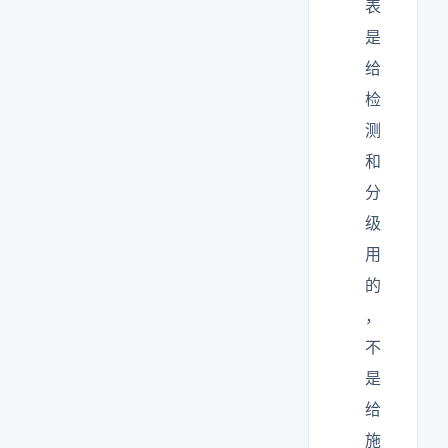
表
是
给
检
测
和
分
级
用
的
，
不
是
给
施