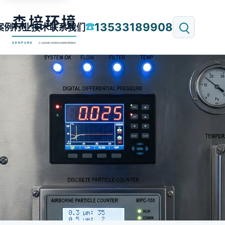
13533189908
☎
案例
行业技术
联系我们