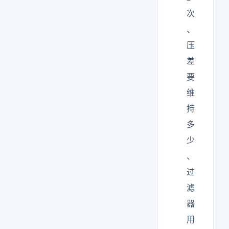
次
、
压
差
要
维
持
多
少
、
过
滤
器
用