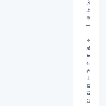
度
上
限
—
—
不
是
写
在
表
上
看
看
就