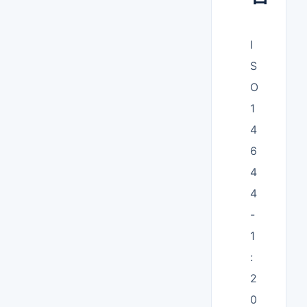
I
S
O
1
4
6
4
4
-
1
:
2
0