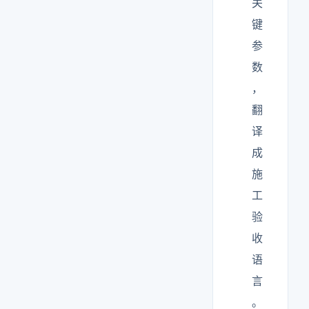
关
键
参
数
，
翻
译
成
施
工
验
收
语
言
。