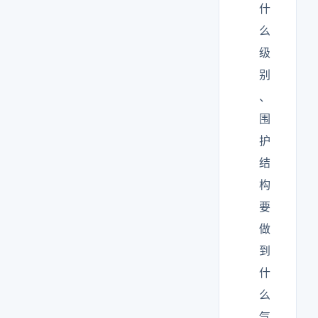
什
么
级
别
、
围
护
结
构
要
做
到
什
么
气