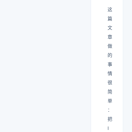
这
篇
文
章
做
的
事
情
很
简
单
：
把
I