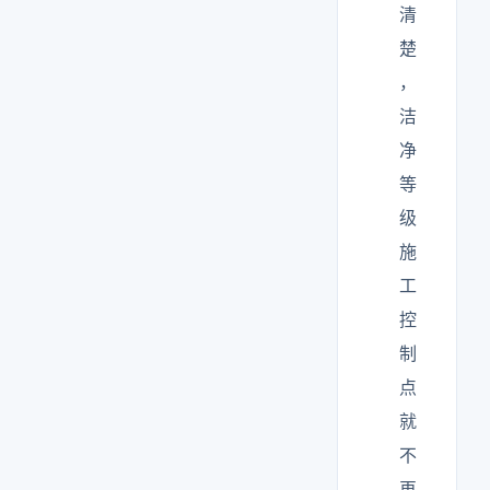
清
楚
，
洁
净
等
级
施
工
控
制
点
就
不
再