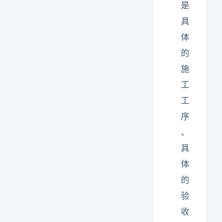
是
具
体
的
施
工
工
序
、
具
体
的
验
收