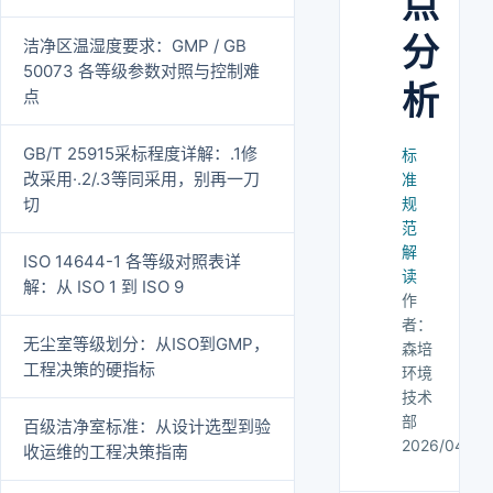
点
分
洁净区温湿度要求：GMP / GB
50073 各等级参数对照与控制难
析
点
GB/T 25915采标程度详解：.1修
标
改采用·.2/.3等同采用，别再一刀
准
切
规
范
解
ISO 14644-1 各等级对照表详
读
解：从 ISO 1 到 ISO 9
作
者：
无尘室等级划分：从ISO到GMP，
森培
工程决策的硬指标
环境
技术
部
百级洁净室标准：从设计选型到验
2026/04/12
收运维的工程决策指南