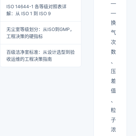
—
ISO 14644-1 各等级对照表详
—
解：从 ISO 1 到 ISO 9
换
无尘室等级划分：从ISO到GMP，
气
工程决策的硬指标
次
数
百级洁净室标准：从设计选型到验
收运维的工程决策指南
、
压
差
值
、
粒
子
浓