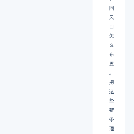
回
风
口
怎
么
布
置
。
把
这
些
链
条
理