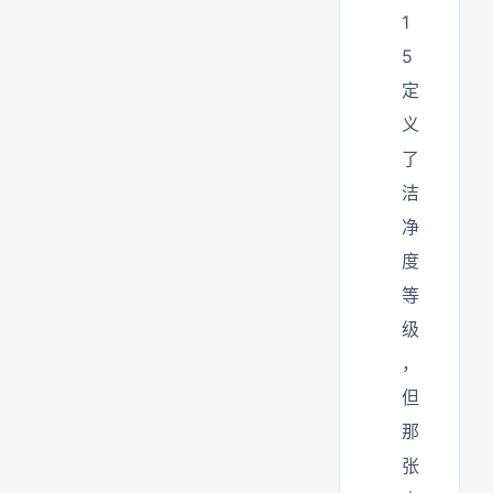
1
5
定
义
了
洁
净
度
等
级
，
但
那
张