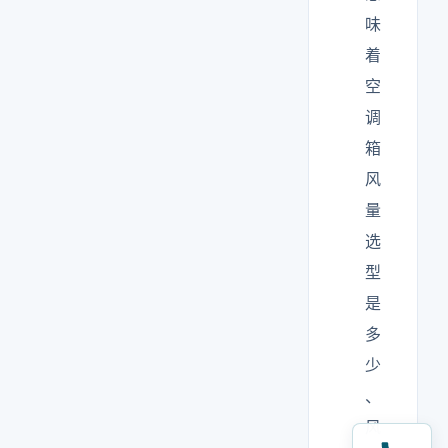
味
着
空
调
箱
风
量
选
型
是
多
少
、
风