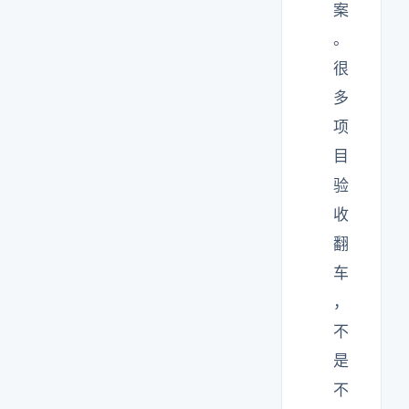
案
。
很
多
项
目
验
收
翻
车
，
不
是
不