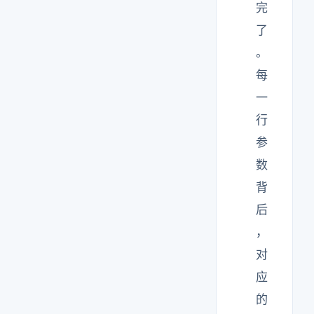
完
了
。
每
一
行
参
数
背
后
，
对
应
的