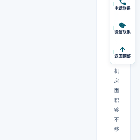
管
电话联系
截
面
要
微信联系
多
大
返回顶部
、
机
房
面
积
够
不
够
、