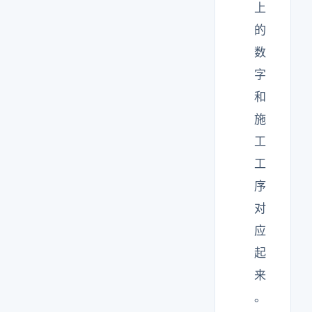
上
的
数
字
和
施
工
工
序
对
应
起
来
。