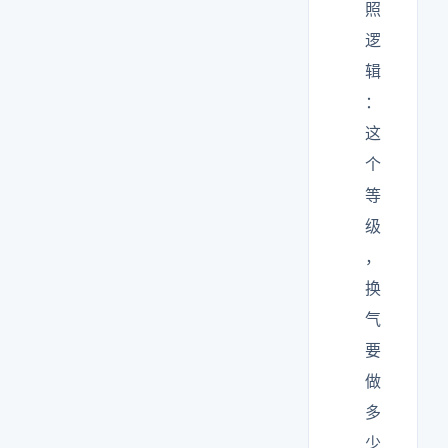
照
逻
辑
：
这
个
等
级
，
换
气
要
做
多
少