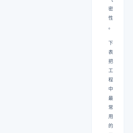
密
性
。
下
表
把
工
程
中
最
常
用
的