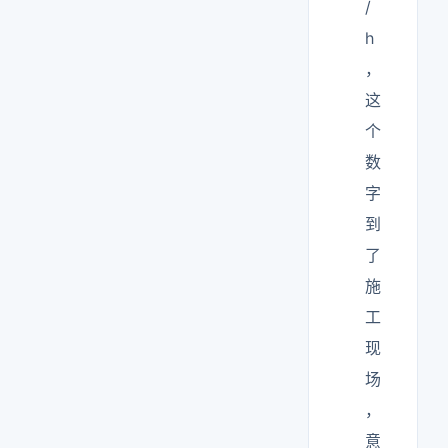
/
h
，
这
个
数
字
到
了
施
工
现
场
，
意