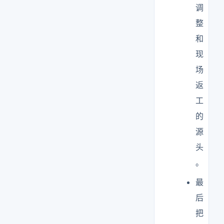
调
整
和
现
场
返
工
的
源
头
。
最
后
把