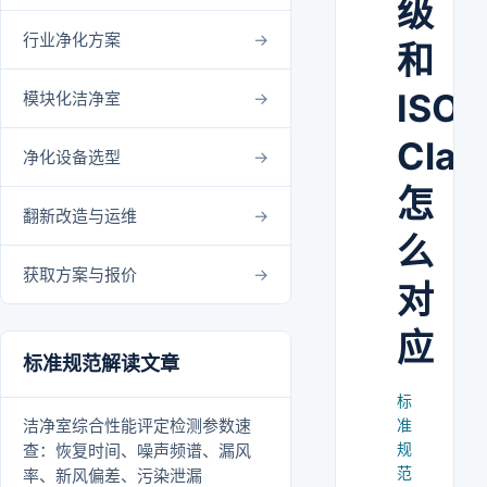
级
行业净化方案
和
ISO
模块化洁净室
Clas
净化设备选型
怎
翻新改造与运维
么
获取方案与报价
对
应
标准规范解读文章
标
洁净室综合性能评定检测参数速
准
规
查：恢复时间、噪声频谱、漏风
范
率、新风偏差、污染泄漏