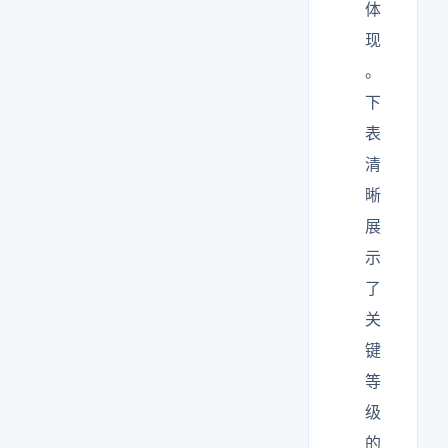
体
现
。
下
表
清
晰
展
示
了
关
键
等
级
的