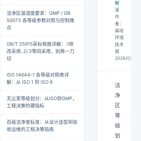
解
读
洁净区温湿度要求：GMP / GB
作
50073 各等级参数对照与控制难
者：
点
森培
环境
GB/T 25915采标程度详解：.1修
技术
改采用·.2/.3等同采用，别再一刀
部
切
2026/03/20
ISO 14644-1 各等级对照表详
解：从 ISO 1 到 ISO 9
洁
净
无尘室等级划分：从ISO到GMP，
区
工程决策的硬指标
等
百级洁净室标准：从设计选型到验
级
收运维的工程决策指南
划