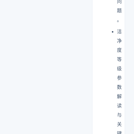
问
题
。
洁
净
度
等
级
参
数
解
读
与
关
键