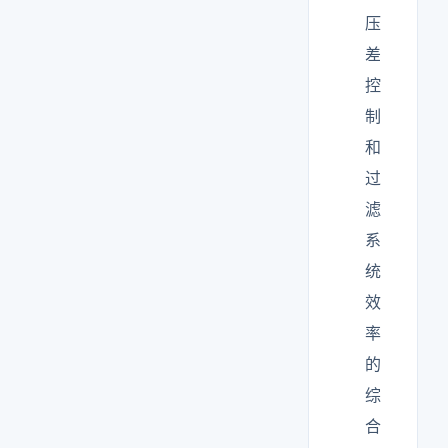
压
差
控
制
和
过
滤
系
统
效
率
的
综
合