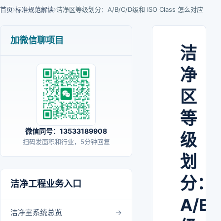
首页
›
标准规范解读
›
洁净区等级划分：A/B/C/D级和 ISO Class 怎么对应
加微信聊项目
洁
净
区
等
微信同号：13533189908
级
扫码发面积和行业，5分钟回复
划
分：
洁净工程业务入口
A/B/
洁净室系统总览