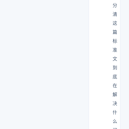
分
清
这
篇
标
准
文
到
底
在
解
决
什
么