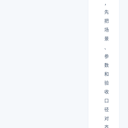
，
先
把
场
景
、
参
数
和
验
收
口
径
对
齐