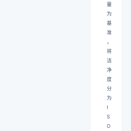
量
为
基
准
，
将
洁
净
度
分
为
I
S
O