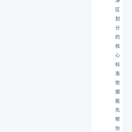
净
区
划
分
的
核
心
标
准
依
据
能
先
帮
你