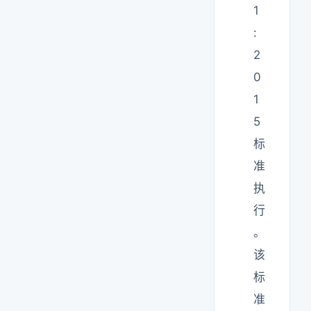
1
:
2
0
1
5
标
准
执
行
。
该
标
准