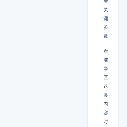
看
关
键
参
数
看
洁
净
区
这
类
内
容
时