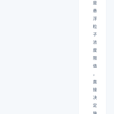
是
悬
浮
粒
子
浓
度
限
值
，
直
接
决
定
施