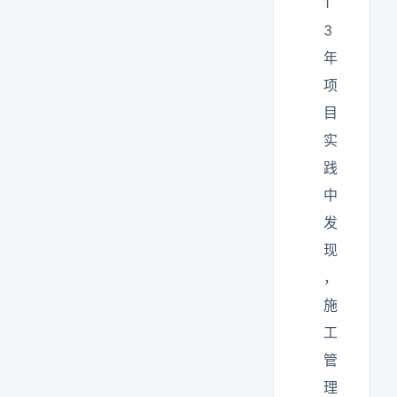
1
3
年
项
目
实
践
中
发
现
，
施
工
管
理