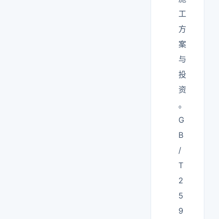
工
方
案
与
投
资
。
G
B
/
T
2
5
9