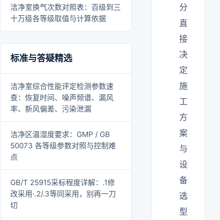
洁净室换气次数对照表：百级到三
分
十万级各等级取值与计算依据
直
接
决
标准与答疑精选
定
施
洁净室综合性能评定检测参数速
查：恢复时间、噪声频谱、漏风
工
率、新风偏差、污染泄漏
方
案
洁净区温湿度要求：GMP / GB
50073 各等级参数对照与控制难
与
点
设
备
GB/T 25915采标程度详解：.1修
改采用·.2/.3等同采用，别再一刀
选
切
型