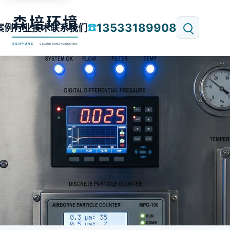
13533189908
☎
案例
行业技术
联系我们