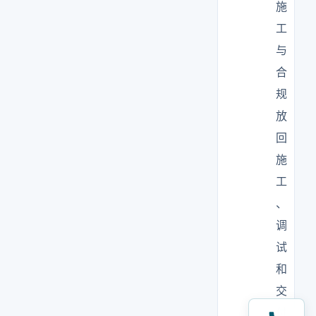
施
工
与
合
规
放
回
施
工
、
调
试
和
交
付