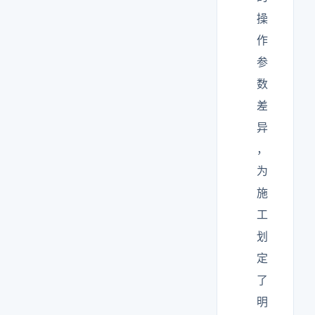
操
作
参
数
差
异
，
为
施
工
划
定
了
明