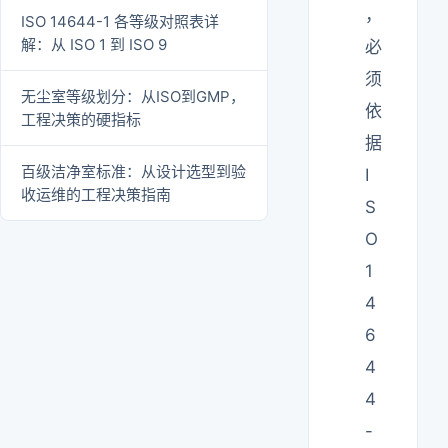
，
ISO 14644-1 各等级对照表详
解：从 ISO 1 到 ISO 9
必
须
无尘室等级划分：从ISO到GMP，
依
工程决策的硬指标
据
百级洁净室标准：从设计选型到验
I
收运维的工程决策指南
S
O
1
4
6
4
4
-