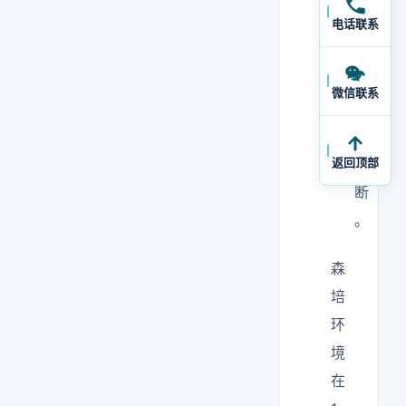
场
电话联系
景
里
微信联系
一
起
返回顶部
判
断
。
森
培
环
境
在