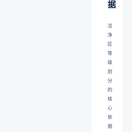
据
洁
净
区
等
级
划
分
的
核
心
依
据