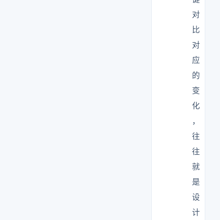
对
比
对
应
的
变
化
，
往
往
就
是
设
计