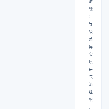
逻
辑
：
等
级
差
异
实
质
是
气
流
组
织
、