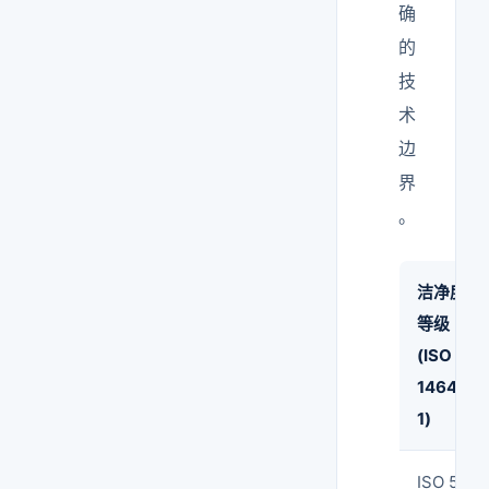
确
的
技
术
边
界
。
洁净度
等级
(ISO
14644-
1)
ISO 5