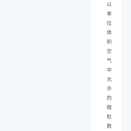
以
单
位
体
积
空
气
中
允
许
的
微
粒
数