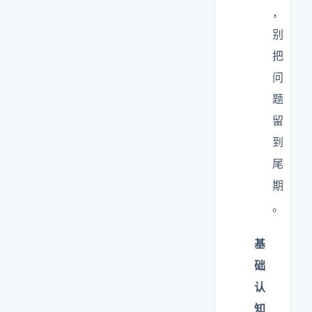
，
别
把
问
题
留
到
尾
期
。
基
础
认
知