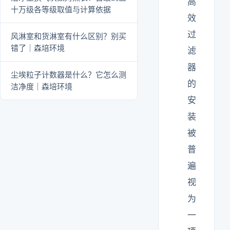
高
十万级各等级取值与计算依据
效
过
风淋室和货淋室有什么区别？别买
错了｜森培环境
滤
器
尘埃粒子计数器是什么？它怎么测
的
洁净度｜森培环境
安
装
被
普
遍
视
为
一