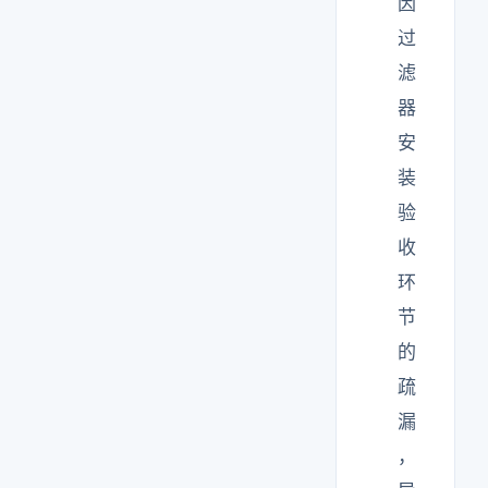
因
过
滤
器
安
装
验
收
环
节
的
疏
漏
，