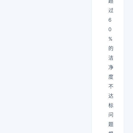
超
过
6
0
%
的
洁
净
度
不
达
标
问
题