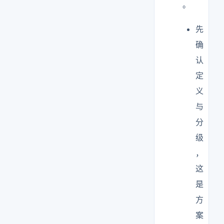
。
先
确
认
定
义
与
分
级
，
这
是
方
案