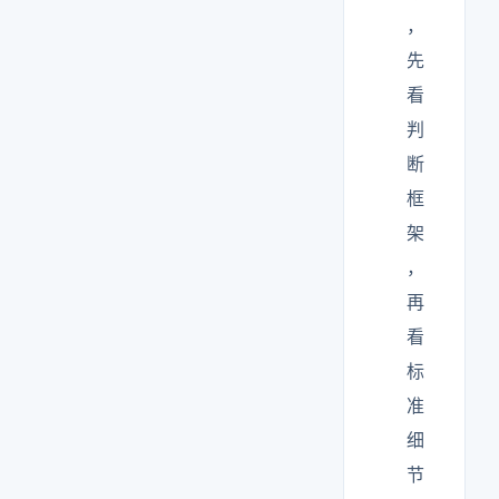
，
先
看
判
断
框
架
，
再
看
标
准
细
节