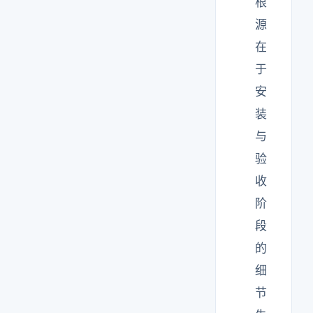
根
源
在
于
安
装
与
验
收
阶
段
的
细
节