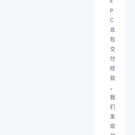
E
P
C
总
包
交
付
经
验
，
我
们
发
现