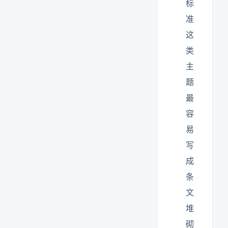
标
准
这
类
主
题
最
容
易
写
成
条
文
堆
砌