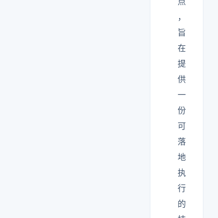
点
，
旨
在
提
供
一
份
可
落
地
执
行
的