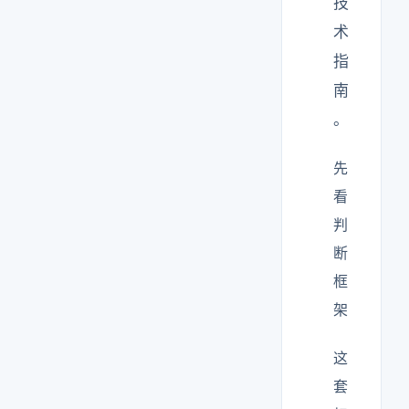
技
术
指
南
。
先
看
判
断
框
架
这
套