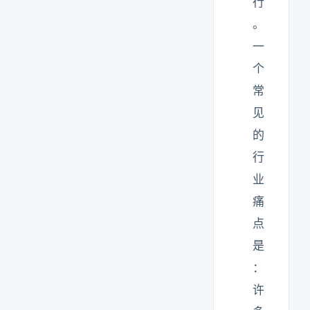
行
。
一
个
常
见
的
行
业
痛
点
是
：
许