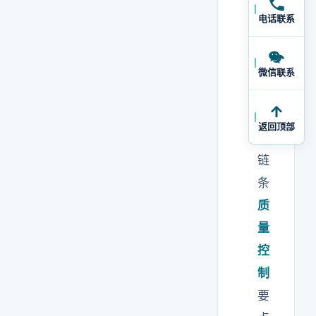
到
电话联系
最
终
检
微信联系
漏
的
返回顶部
全
链
条
质
量
控
制
要