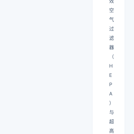
效
空
气
过
滤
器
（
H
E
P
A
）
与
超
高