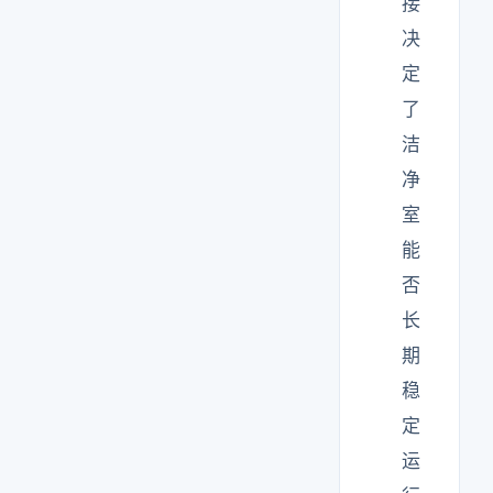
接
决
定
了
洁
净
室
能
否
长
期
稳
定
运