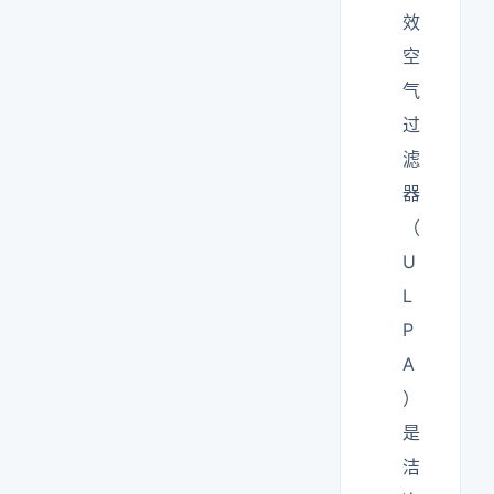
效
空
气
过
滤
器
（
U
L
P
A
）
是
洁