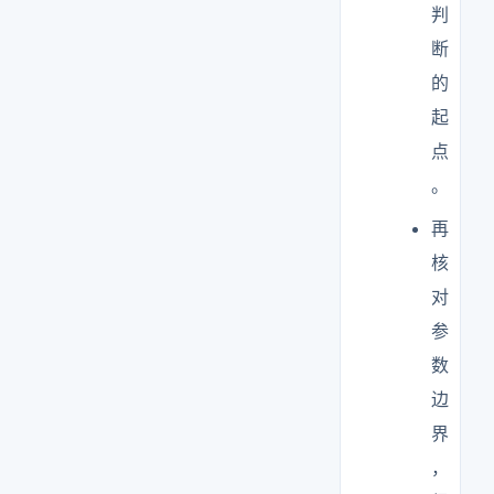
判
断
的
起
点
。
再
核
对
参
数
边
界
，