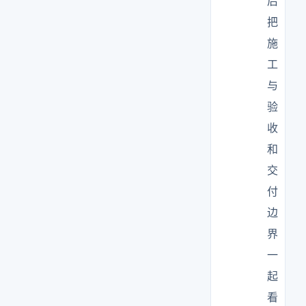
后
把
施
工
与
验
收
和
交
付
边
界
一
起
看