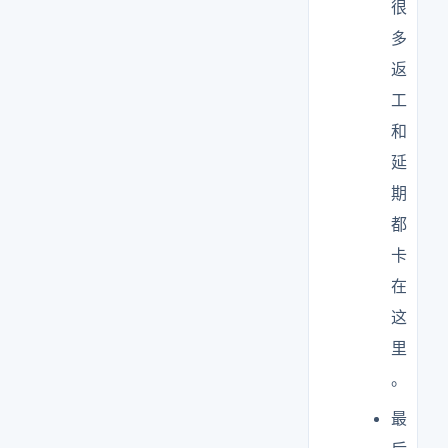
很
多
返
工
和
延
期
都
卡
在
这
里
。
最