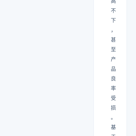
高
不
下
，
甚
至
产
品
良
率
受
损
。
基