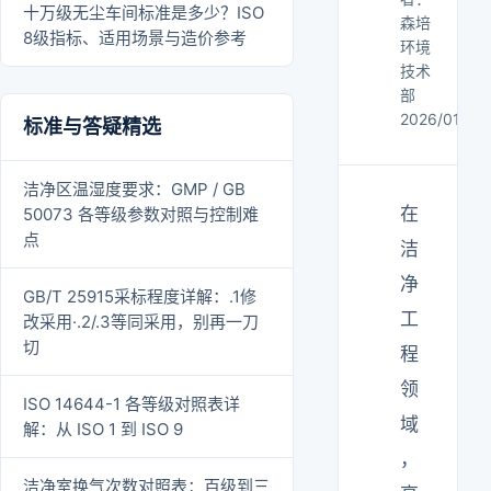
十万级无尘车间标准是多少？ISO
森培
8级指标、适用场景与造价参考
环境
技术
部
2026/01/27
标准与答疑精选
洁净区温湿度要求：GMP / GB
在
50073 各等级参数对照与控制难
点
洁
净
GB/T 25915采标程度详解：.1修
工
改采用·.2/.3等同采用，别再一刀
切
程
领
ISO 14644-1 各等级对照表详
域
解：从 ISO 1 到 ISO 9
，
洁净室换气次数对照表：百级到三