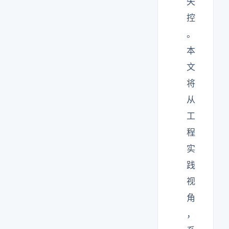
失
控
。
本
文
将
从
工
程
实
践
视
角
，