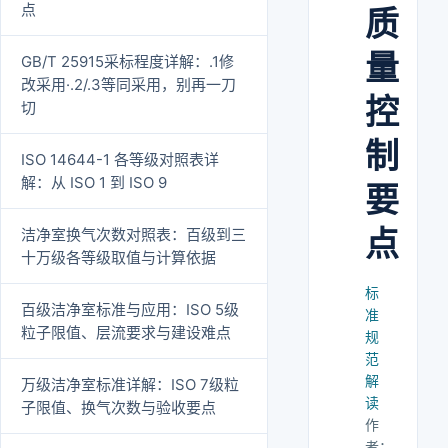
点
质
量
GB/T 25915采标程度详解：.1修
改采用·.2/.3等同采用，别再一刀
控
切
制
ISO 14644-1 各等级对照表详
解：从 ISO 1 到 ISO 9
要
点
洁净室换气次数对照表：百级到三
十万级各等级取值与计算依据
标
百级洁净室标准与应用：ISO 5级
准
粒子限值、层流要求与建设难点
规
范
解
万级洁净室标准详解：ISO 7级粒
读
子限值、换气次数与验收要点
作
者：