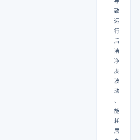
导
致
运
行
后
洁
净
度
波
动
、
能
耗
居