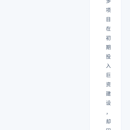
多
项
目
在
初
期
投
入
巨
资
建
设
，
却