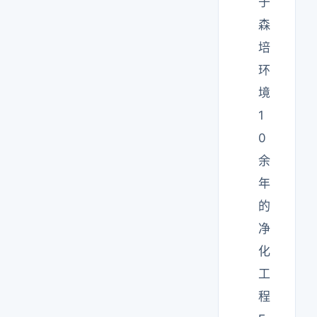
于
森
培
环
境
1
0
余
年
的
净
化
工
程