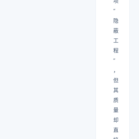
项
“
隐
蔽
工
程
”
，
但
其
质
量
却
直