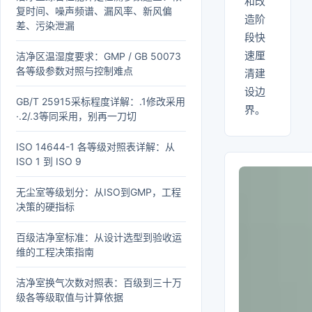
和改
复时间、噪声频谱、漏风率、新风偏
造阶
差、污染泄漏
段快
速厘
洁净区温湿度要求：GMP / GB 50073
各等级参数对照与控制难点
清建
设边
GB/T 25915采标程度详解：.1修改采用
界。
·.2/.3等同采用，别再一刀切
ISO 14644-1 各等级对照表详解：从
ISO 1 到 ISO 9
无尘室等级划分：从ISO到GMP，工程
决策的硬指标
百级洁净室标准：从设计选型到验收运
维的工程决策指南
洁净室换气次数对照表：百级到三十万
级各等级取值与计算依据