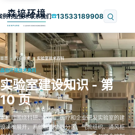
13533189908
☎
案例
行业技术
联系我们
首页
行业技术
实验室技术百科
森培环境技术资料
实验室建设知识 - 第
10 页
本栏目围绕科研、检测、医疗和企业研发实验室的建
设决策展开，系统梳理功能分区、气流组织、通风柜