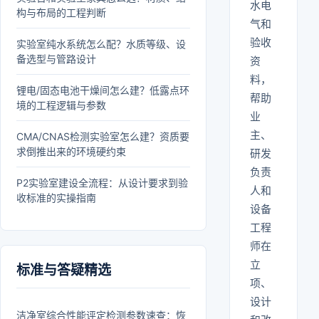
水电
构与布局的工程判断
气和
验收
实验室纯水系统怎么配？水质等级、设
备选型与管路设计
资
料，
锂电/固态电池干燥间怎么建？低露点环
帮助
境的工程逻辑与参数
业
主、
CMA/CNAS检测实验室怎么建？资质要
求倒推出来的环境硬约束
研发
负责
P2实验室建设全流程：从设计要求到验
人和
收标准的实操指南
设备
工程
师在
立
标准与答疑精选
项、
设计
洁净室综合性能评定检测参数速查：恢