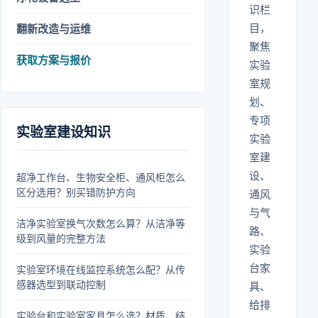
识栏
目，
翻新改造与运维
聚焦
获取方案与报价
实验
室规
划、
专项
实验室建设知识
实验
室建
设、
超净工作台、生物安全柜、通风柜怎么
区分选用？别买错防护方向
通风
与气
洁净实验室换气次数怎么算？从洁净等
路、
级到风量的完整方法
实验
台家
实验室环境在线监控系统怎么配？从传
感器选型到联动控制
具、
给排
实验台和实验室家具怎么选？材质、结