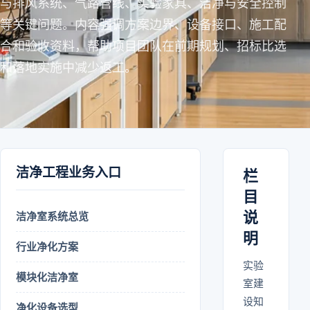
与排风系统、气路管线、实验家具、洁净与安全控制
等关键问题。内容强调方案边界、设备接口、施工配
合和验收资料，帮助项目团队在前期规划、招标比选
和落地实施中减少返工。
洁净工程业务入口
栏
目
说
洁净室系统总览
明
行业净化方案
实验
模块化洁净室
室建
设知
净化设备选型