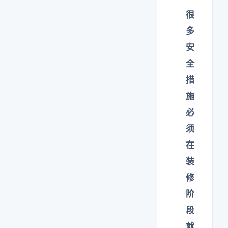
很
多
安
全
措
施
必
须
在
装
修
阶
段
就