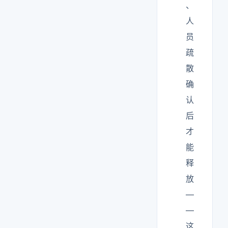
、
人
员
疏
散
确
认
后
才
能
释
放
—
—
这