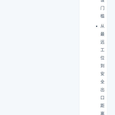
设
门
槛
从
最
远
工
位
到
安
全
出
口
距
离