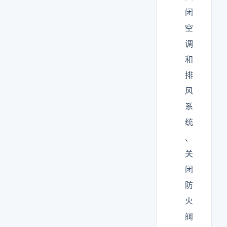
闭
空
调
和
排
风
系
统
、
关
闭
防
火
阀