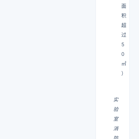
面
积
超
过
5
0
㎡
）
实
验
室
消
防