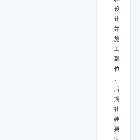
设
计
并
施
工
到
位
，
后
期
补
装
要
么