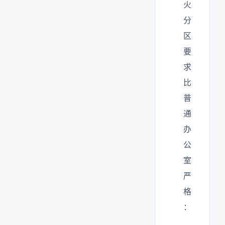
火
分
区
要
求
比
普
通
办
公
室
严
格
：