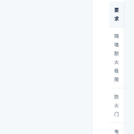
要
标
求
隔
≥
墙
（
耐
区
火
时
极
限
防
甲
火
乙
门
自
电
防