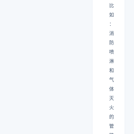
比
如
：
消
防
喷
淋
和
气
体
灭
火
的
管