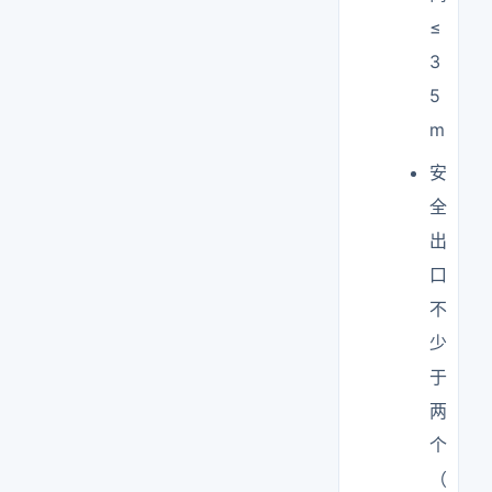
≤
3
5
m
安
全
出
口
不
少
于
两
个
（