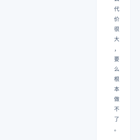
代
价
很
大
，
要
么
根
本
做
不
了
。