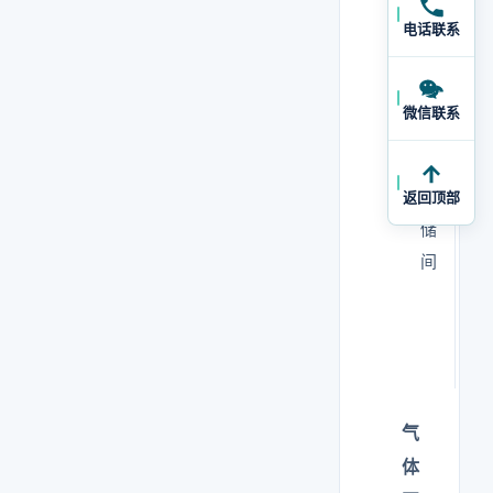
间
电话联系
化
视
微信联系
学
型
品
存
返回顶部
储
间
气
体