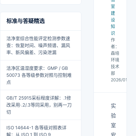
室
建
设
标准与答疑精选
知
识
洁净室综合性能评定检测参数速
作
查：恢复时间、噪声频谱、漏风
者：
率、新风偏差、污染泄漏
森培
环境
技术
洁净区温湿度要求：GMP / GB
部
50073 各等级参数对照与控制难
2026/01/29
点
GB/T 25915采标程度详解：.1修
改采用·.2/.3等同采用，别再一刀
实
切
验
室
ISO 14644-1 各等级对照表详
解：从 ISO 1 到 ISO 9
安