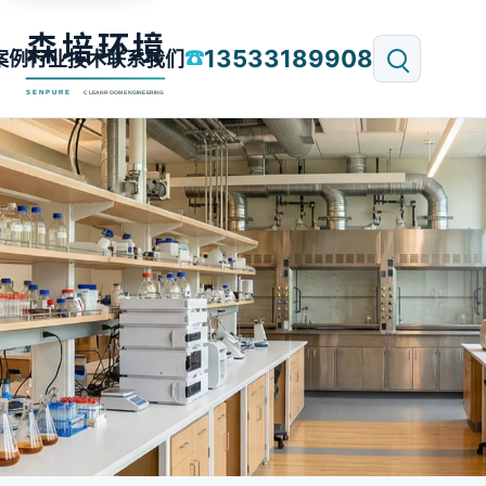
13533189908
☎
案例
行业技术
联系我们