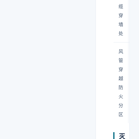
缆
堵
穿
墙
处
风
安
管
火
穿
（
越
或
防
2
火
熔
分
区
灭