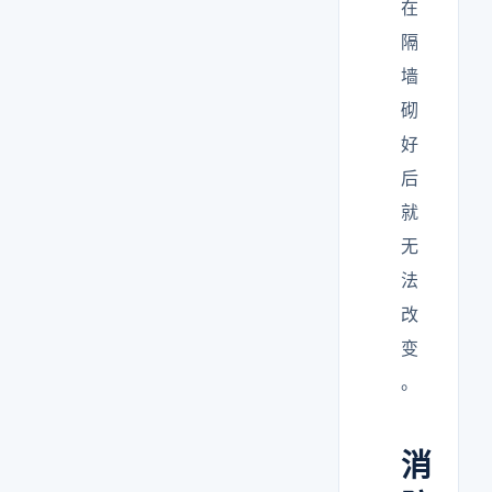
在
隔
墙
砌
好
后
就
无
法
改
变
。
消