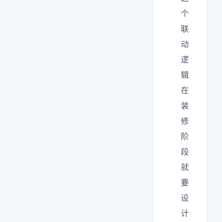
个
联
动
逻
辑
在
装
修
阶
段
就
要
设
计