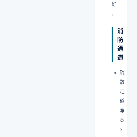
好
。
消
防
通
道
疏
散
走
道
净
宽
≥