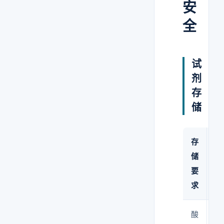
安
全
试
剂
存
储
存
说
储
明
要
求
酸
不