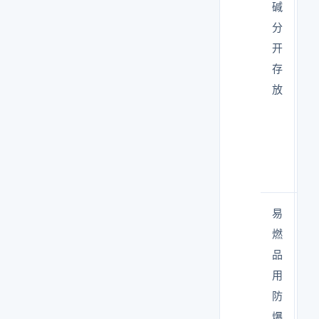
碱
能
分
放
开
在
存
同
放
一
个
柜
子
里
易
柜
燃
子
品
自
用
带
防
通
爆
风