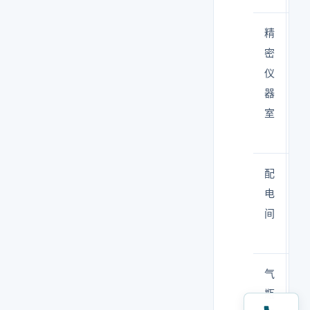
精
气
密
（
仪
烷
器
室
配
气
电
间
气
干
瓶
灭