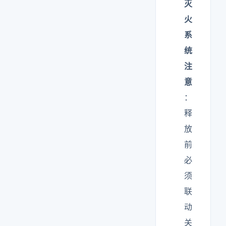
灭
火
系
统
注
意
：
释
放
前
必
须
联
动
关