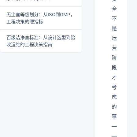
全
无尘室等级划分：从ISO到GMP，
不
工程决策的硬指标
是
百级洁净室标准：从设计选型到验
运
收运维的工程决策指南
营
阶
段
才
考
虑
的
事
—
—