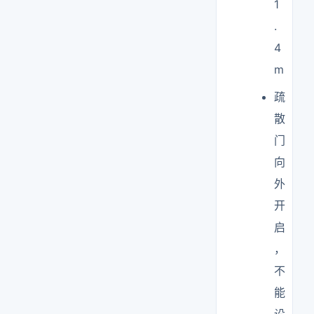
1
.
4
m
疏
散
门
向
外
开
启
，
不
能