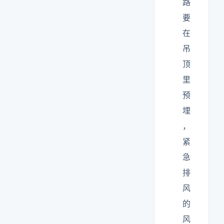
路
要
在
吊
顶
里
预
埋
，
紧
急
排
风
的
风