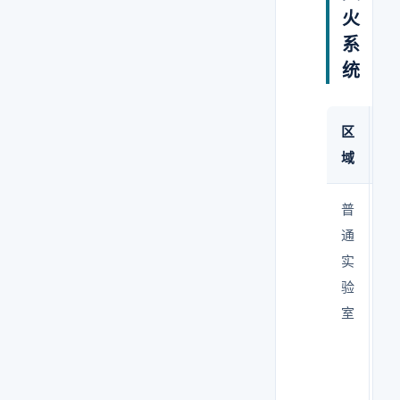
火
系
统
区
推
域
式
普
自
通
实
验
室