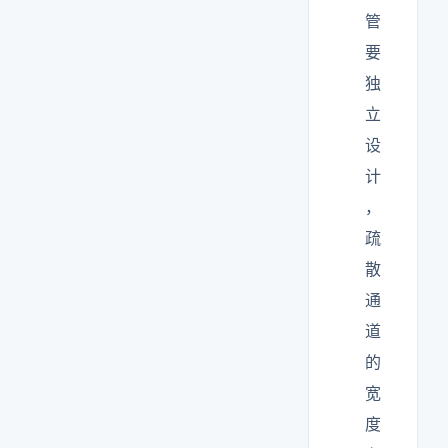
管
要
独
立
设
计
，
疏
散
通
道
的
宽
度