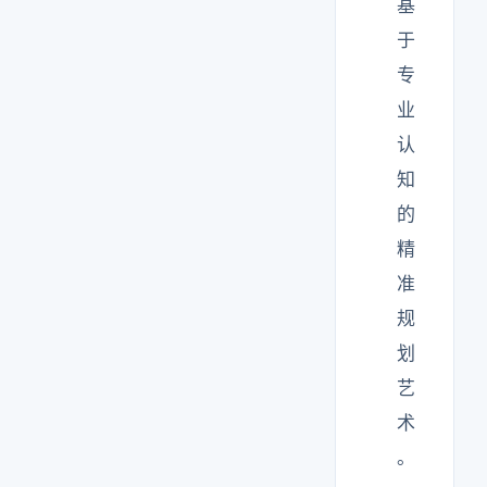
基
于
专
业
认
知
的
精
准
规
划
艺
术
。