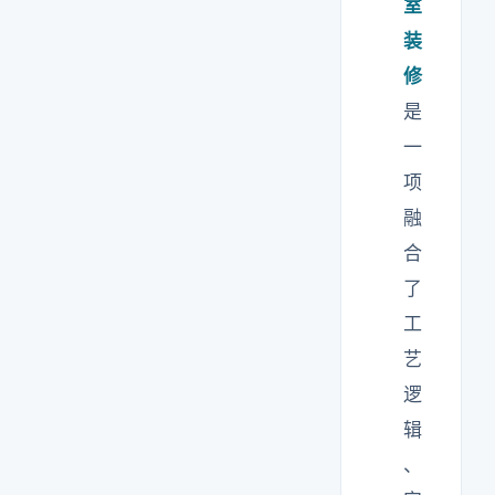
室
装
修
是
一
项
融
合
了
工
艺
逻
辑
、