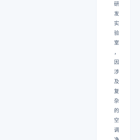
研
发
实
验
室
，
因
涉
及
复
杂
的
空
调
净