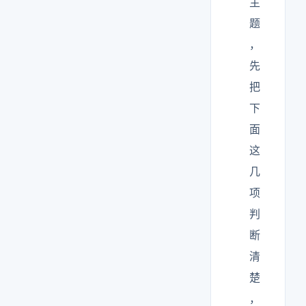
主
题
，
先
把
下
面
这
几
项
判
断
清
楚
，