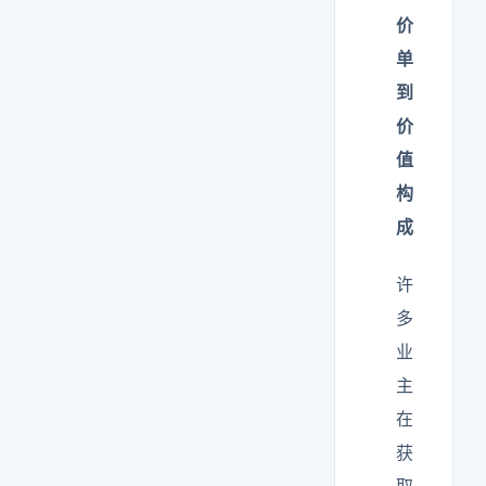
价
单
到
价
值
构
成
许
多
业
主
在
获