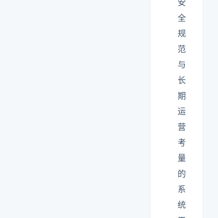
安
全
规
范
与
长
期
运
营
考
量
的
系
统