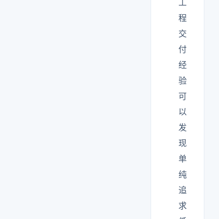
工
程
交
付
经
验
可
以
发
现
单
纯
追
求