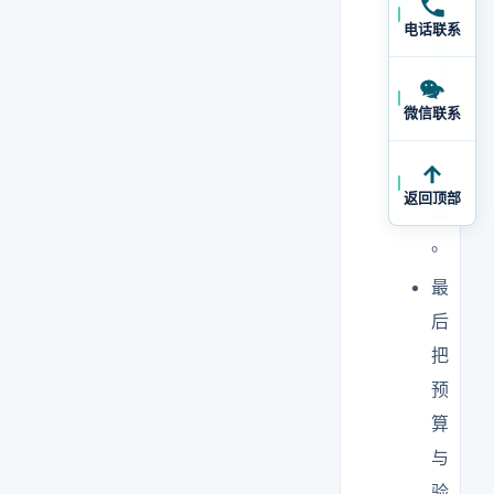
延
电话联系
期
都
卡
微信联系
在
这
返回顶部
里
。
最
后
把
预
算
与
验