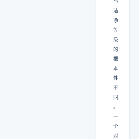
与
洁
净
等
级
的
根
本
性
不
同
。
一
个
对