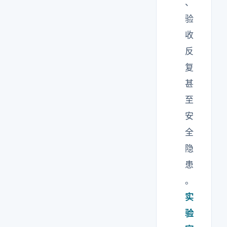
、
验
收
反
复
甚
至
安
全
隐
患
。
实
验