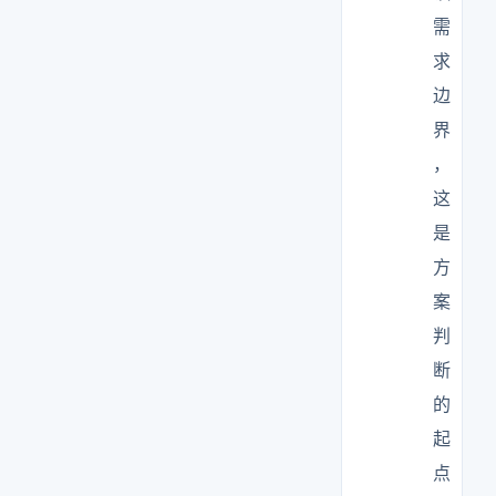
需
求
边
界
，
这
是
方
案
判
断
的
起
点