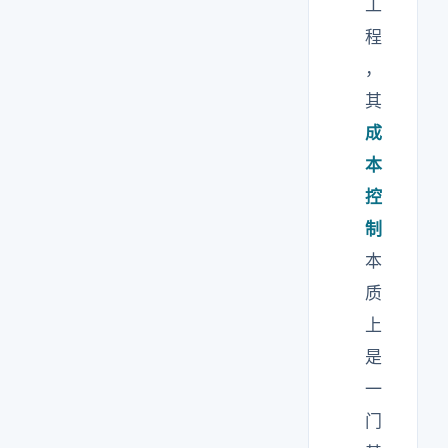
工
程
，
其
成
本
控
制
本
质
上
是
一
门