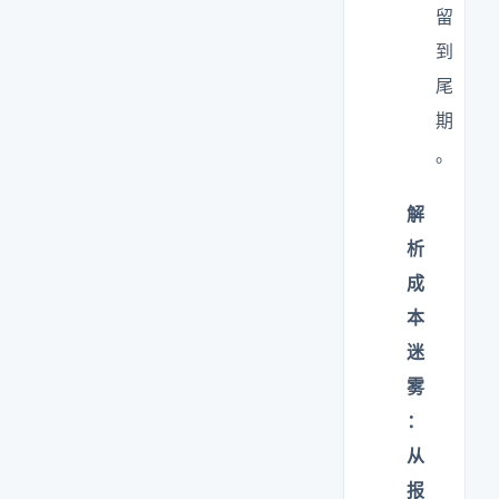
留
到
尾
期
。
解
析
成
本
迷
雾
：
从
报