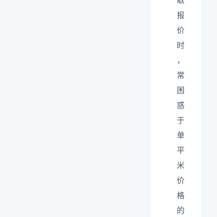
取
报
价
时
，
常
困
惑
于
单
平
米
价
格
的