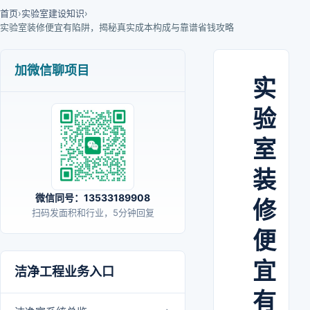
首页
›
实验室建设知识
›
实验室装修便宜有陷阱，揭秘真实成本构成与靠谱省钱攻略
加微信聊项目
实
验
室
装
微信同号：13533189908
修
扫码发面积和行业，5分钟回复
便
宜
洁净工程业务入口
有