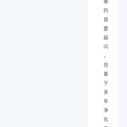
策
的
首
要
疑
问
，
但
基
于
多
年
净
化