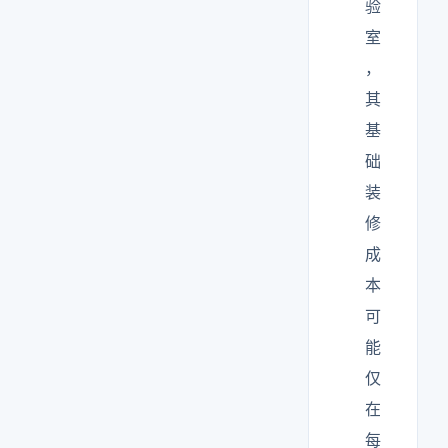
验
室
，
其
基
础
装
修
成
本
可
能
仅
在
每