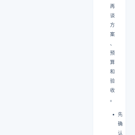
再
谈
方
案
、
预
算
和
验
收
。
先
确
认