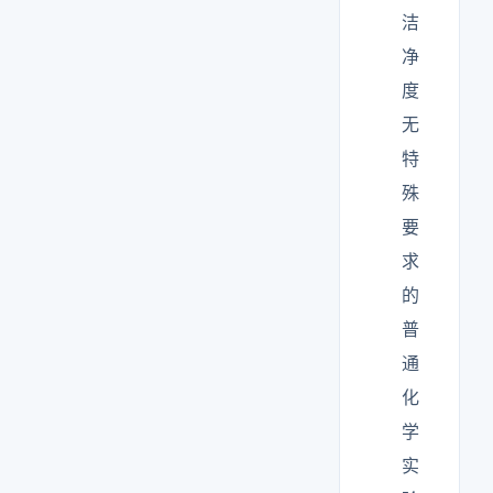
洁
净
度
无
特
殊
要
求
的
普
通
化
学
实