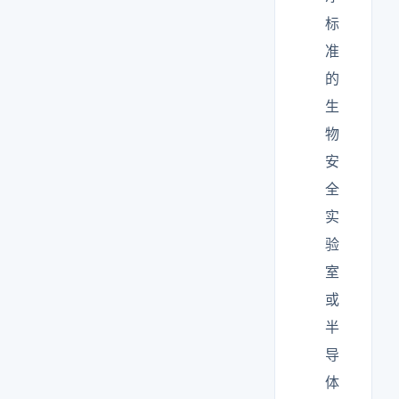
标
准
的
生
物
安
全
实
验
室
或
半
导
体