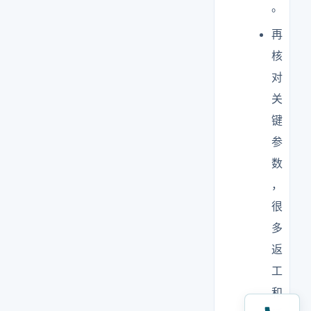
。
再
核
对
关
键
参
数
，
很
多
返
工
和