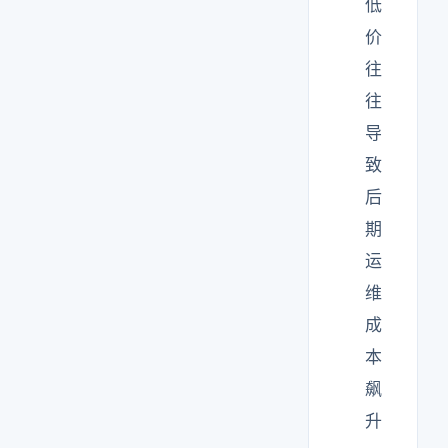
低
价
往
往
导
致
后
期
运
维
成
本
飙
升