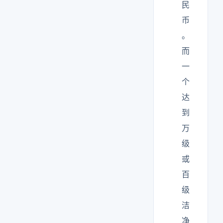
民
币
。
而
一
个
达
到
万
级
或
百
级
洁
净