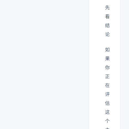
先
看
结
论
如
果
你
正
在
评
估
这
个