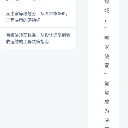
领
域
无尘室等级划分：从ISO到GMP，
，
工程决策的硬指标
“
百级洁净室标准：从设计选型到验
哪
收运维的工程决策指南
家
便
宜
”
常
常
成
为
决