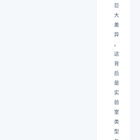
巨
大
差
异
。
这
背
后
是
实
验
室
类
型