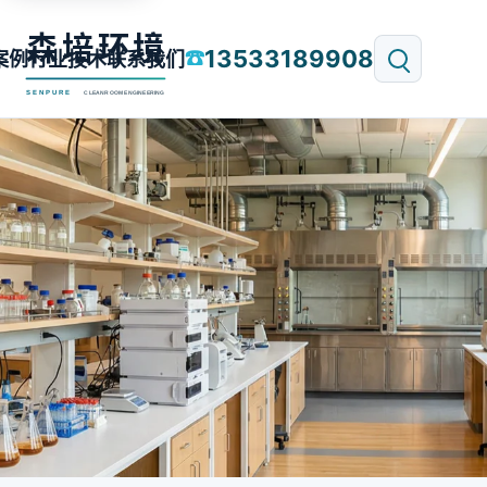
13533189908
☎
案例
行业技术
联系我们