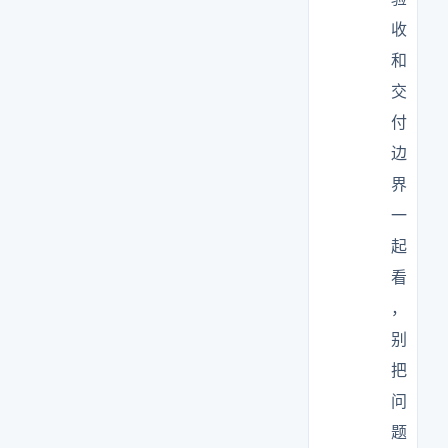
收
和
交
付
边
界
一
起
看
，
别
把
问
题