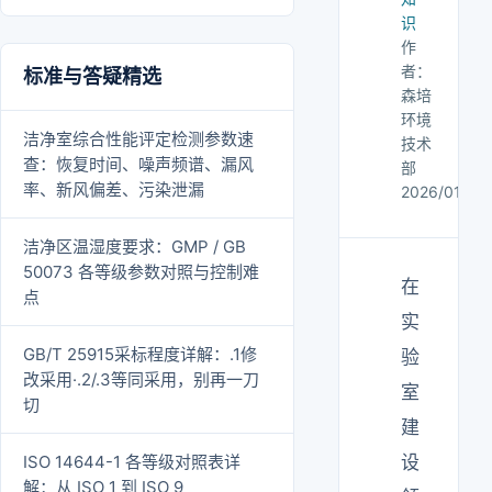
识
作
者：
标准与答疑精选
森培
环境
洁净室综合性能评定检测参数速
技术
查：恢复时间、噪声频谱、漏风
部
率、新风偏差、污染泄漏
2026/01/15
洁净区温湿度要求：GMP / GB
50073 各等级参数对照与控制难
在
点
实
GB/T 25915采标程度详解：.1修
验
改采用·.2/.3等同采用，别再一刀
室
切
建
ISO 14644-1 各等级对照表详
设
解：从 ISO 1 到 ISO 9