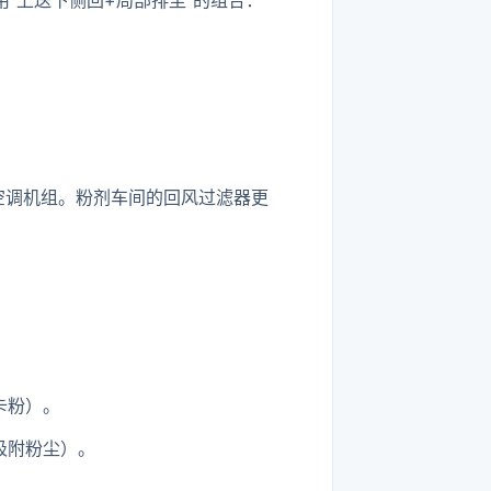
”上送下侧回+局部排尘”的组合：
空调机组。粉剂车间的回风过滤器更
卡粉）。
吸附粉尘）。