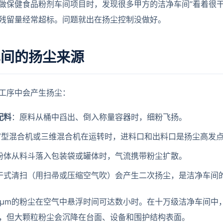
做保健食品粉剂车间项目时，发现很多甲方的洁净车间”看着很干
残留量经常超标。问题就出在扬尘控制没做好。
车间的扬尘来源
工序中会产生扬尘：
配料
：原料从桶中舀出、倒入称量容器时，细粉飞扬。
V型混合机或三维混合机在运转时，进料口和出料口是扬尘高发
粉体从料斗落入包装袋或罐体时，气流携带粉尘扩散。
干式清扫（用扫帚或压缩空气吹）会产生二次扬尘，是洁净车间
50μm的粉尘在空气中悬浮时间可达数小时。在十万级洁净车间
，但大颗粒粉尘会沉降在台面、设备和围护结构表面。