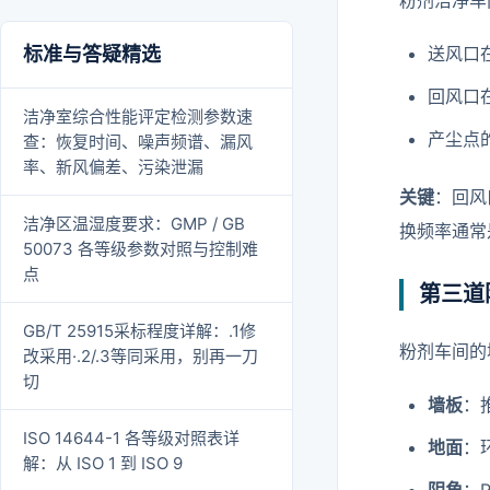
粉剂洁净车
标准与答疑精选
送风口
回风口
洁净室综合性能评定检测参数速
产尘点
查：恢复时间、噪声频谱、漏风
率、新风偏差、污染泄漏
关键
：回风
洁净区温湿度要求：GMP / GB
换频率通常
50073 各等级参数对照与控制难
点
第三道
GB/T 25915采标程度详解：.1修
粉剂车间的
改采用·.2/.3等同采用，别再一刀
切
墙板
：
ISO 14644-1 各等级对照表详
地面
：
解：从 ISO 1 到 ISO 9