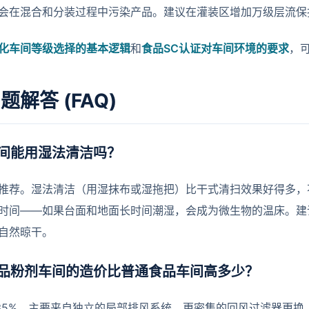
会在混合和分装过程中污染产品。建议在灌装区增加万级层流保
化车间等级选择的基本逻辑
和
食品SC认证对车间环境的要求
，
题解答 (FAQ)
间能用湿法清洁吗？
推荐。湿法清洁（用湿抹布或湿拖把）比干式清扫效果好得多，
时间——如果台面和地面长时间潮湿，会成为微生物的温床。建
自然晾干。
品粉剂车间的造价比普通食品车间高多少？
-35%。主要来自独立的局部排风系统、更密集的回风过滤器更