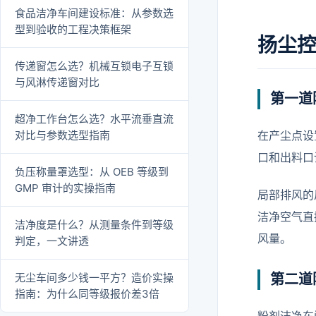
食品洁净车间建设标准：从参数选
型到验收的工程决策框架
扬尘
传递窗怎么选？机械互锁电子互锁
与风淋传递窗对比
第一道
超净工作台怎么选？水平流垂直流
对比与参数选型指南
在产尘点设
口和出料口
负压称量罩选型：从 OEB 等级到
GMP 审计的实操指南
局部排风的
洁净空气直
洁净度是什么？从测量条件到等级
风量。
判定，一文讲透
无尘车间多少钱一平方？造价实操
第二道
指南：为什么同等级报价差3倍