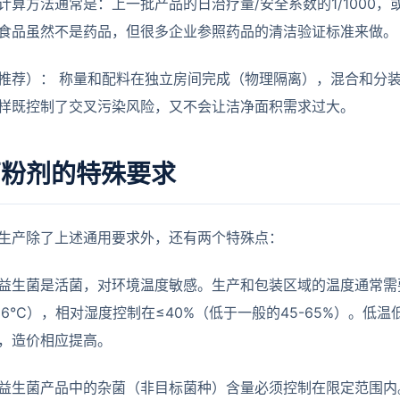
计算方法通常是：上一批产品的日治疗量/安全系数的1/1000，或
食品虽然不是药品，但很多企业参照药品的清洁验证标准来做。
推荐）： 称量和配料在独立房间完成（物理隔离），混合和分
样既控制了交叉污染风险，又不会让洁净面积需求过大。
菌粉剂的特殊要求
生产除了上述通用要求外，还有两个特殊点：
益生菌是活菌，对环境温度敏感。生产和包装区域的温度通常需要控
-26°C），相对湿度控制在≤40%（低于一般的45-65%）。
，造价相应提高。
益生菌产品中的杂菌（非目标菌种）含量必须控制在限定范围内