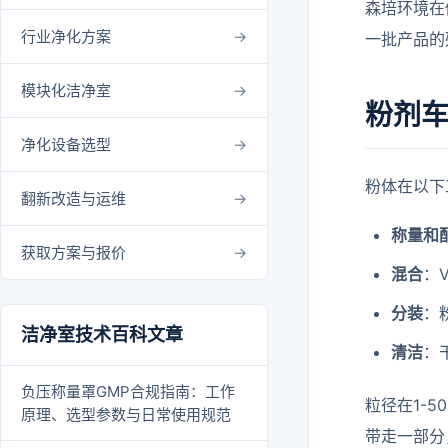
森培环境在
行业净化方案
一批产品的
模块化洁净室
粉剂
净化设备选型
粉体在以下
翻新改造与运维
称量和
获取方案与报价
混合
：
分装
：
洁净室技术百科文章
清洁
：
负压称量罩GMP合规指南：工作
粒径在1-
原理、选型参数与日常使用规范
带走一部分