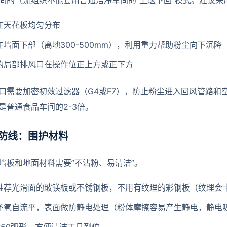
间的气流组织不能套用普通洁净车间的”上送下回”模式。建议采用
在天花板均匀分布
在墙面下部（离地300-500mm），利用重力帮助粉尘向下沉降
的局部排风口在操作位正上方或正下方
口需要加密初效过滤器（G4或F7），防止粉尘进入回风管路和
是普通食品车间的2-3倍。
防线：围护材料
墙板和地面材料需要”不沾粉、易清洁”。
推荐光滑面的玻镁板或不锈钢板，不用有纹理的彩钢板（纹理会
环氧自流平，表面做防静电处理（粉体摩擦容易产生静电，静电