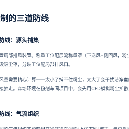
控制的三道防线
防线：源头捕集
置局部排风装置。称量工位配层流称量罩（下送风+侧回风，粉
设吸尘罩，分装工位配局部排风口。
风量需要精心计算——太小了捕不住粉尘，太大了会干扰洁净室
接抽走。森培环境在粉剂车间项目中，会先用CFD模拟粉尘扩
防线：气流组织