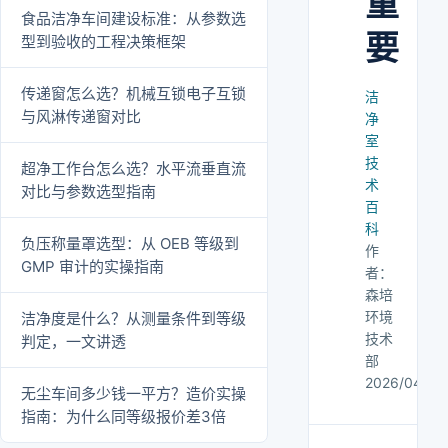
重
食品洁净车间建设标准：从参数选
要
型到验收的工程决策框架
传递窗怎么选？机械互锁电子互锁
洁
与风淋传递窗对比
净
室
技
超净工作台怎么选？水平流垂直流
术
对比与参数选型指南
百
科
负压称量罩选型：从 OEB 等级到
作
GMP 审计的实操指南
者：
森培
环境
洁净度是什么？从测量条件到等级
技术
判定，一文讲透
部
2026/04/30
无尘车间多少钱一平方？造价实操
指南：为什么同等级报价差3倍