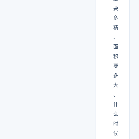
要
多
精
、
面
积
要
多
大
、
什
么
时
候