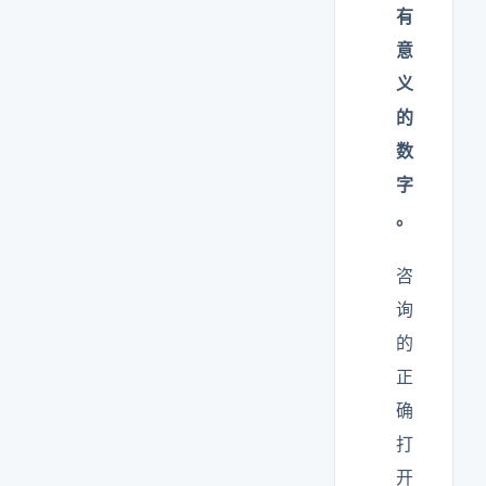
有
意
义
的
数
字
。
咨
询
的
正
确
打
开