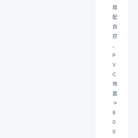
简
配
自
控
、
P
V
C
地
面
→
8
0
0