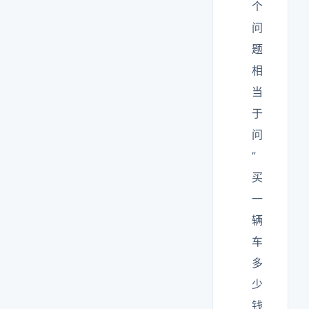
个
问
题
相
当
于
问
”
买
一
辆
车
多
少
钱