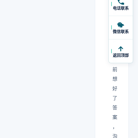
问
电话联系
题
。
如
微信联系
果
你
返回顶部
提
前
想
好
了
答
案
，
沟