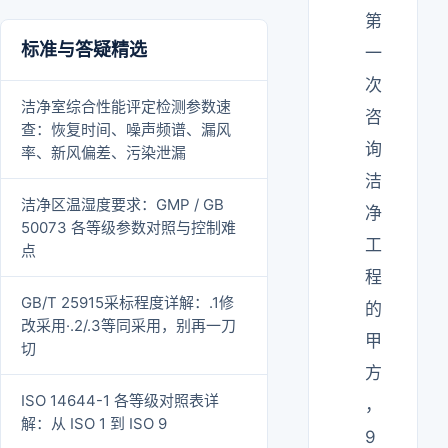
第
标准与答疑精选
一
次
洁净室综合性能评定检测参数速
咨
查：恢复时间、噪声频谱、漏风
询
率、新风偏差、污染泄漏
洁
洁净区温湿度要求：GMP / GB
净
50073 各等级参数对照与控制难
工
点
程
GB/T 25915采标程度详解：.1修
的
改采用·.2/.3等同采用，别再一刀
甲
切
方
ISO 14644-1 各等级对照表详
，
解：从 ISO 1 到 ISO 9
9