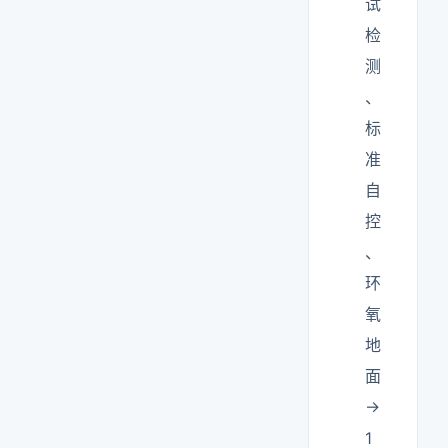
试
检
测
、
标
准
自
控
、
环
氧
地
面
→
1