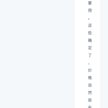
要
用
。
这
些
确
定
了
，
价
格
自
然
就
有