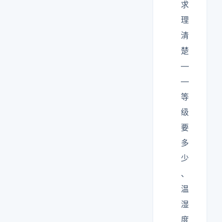
求
理
清
楚
—
—
等
级
要
多
少
、
温
湿
度