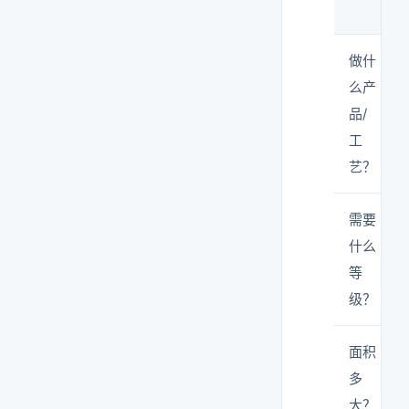
做什
么产
品/
工
艺？
需要
什么
等
级？
面积
多
大？