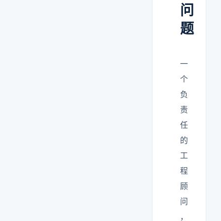
问
题
一
个
负
责
任
的
工
程
顾
问
，