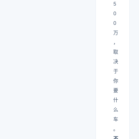
5
0
0
万
，
取
决
于
你
要
什
么
车
。
不