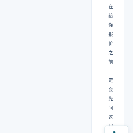
在
给
你
报
价
之
前
一
定
会
先
问
这
些