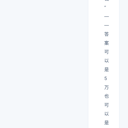
”
—
—
答
案
可
以
是
5
万
也
可
以
是