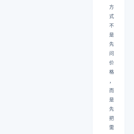
方
式
不
是
先
问
价
格
，
而
是
先
把
需