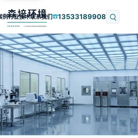
13533189908
☎
案例
行业技术
联系我们