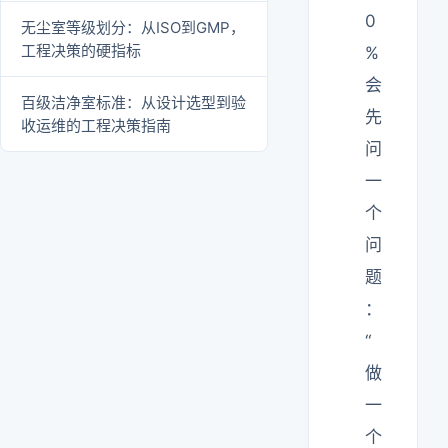
0
无尘室等级划分：从ISO到GMP，
工程决策的硬指标
%
会
百级洁净室标准：从设计选型到验
先
收运维的工程决策指南
问
一
个
问
题
：
“
做
一
个