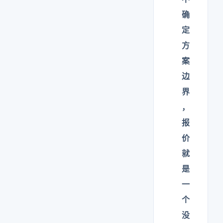
确
定
方
案
边
界
，
报
价
就
是
一
个
没