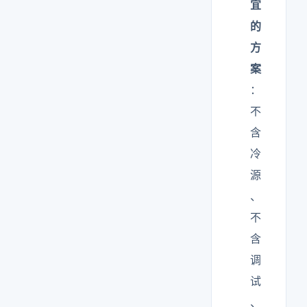
宜
的
方
案
：
不
含
冷
源
、
不
含
调
试
、