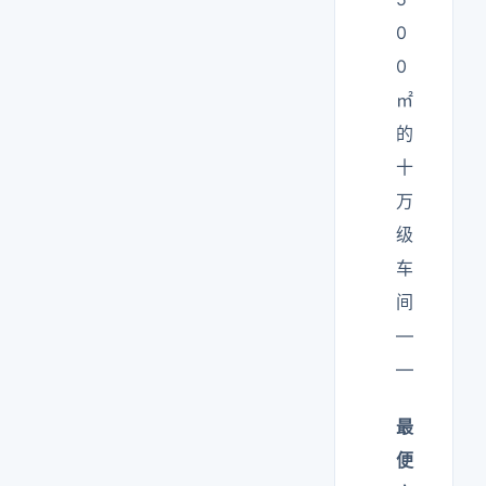
0
0
㎡
的
十
万
级
车
间
—
—
最
便