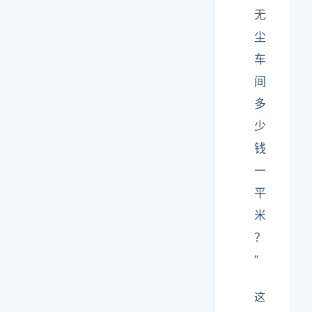
无
尘
车
间
多
少
钱
一
平
米
？
”
这