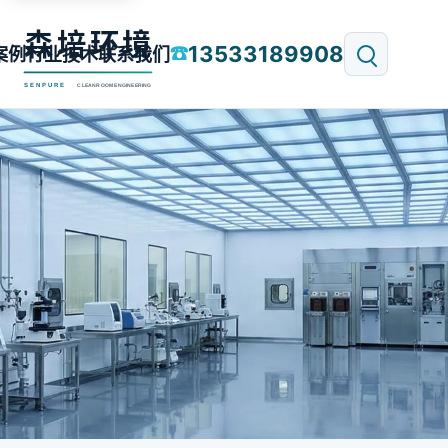
13533189908
☎
案例
行业技术
联系我们