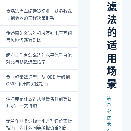
滤
食品洁净车间建设标准：从参数选
法
型到验收的工程决策框架
的
传递窗怎么选？机械互锁电子互锁
与风淋传递窗对比
适
超净工作台怎么选？水平流垂直流
用
对比与参数选型指南
场
负压称量罩选型：从 OEB 等级到
景
GMP 审计的实操指南
洁
洁净度是什么？从测量条件到等级
净
判定，一文讲透
室
技
无尘车间多少钱一平方？造价实操
术
指南：为什么同等级报价差3倍
百