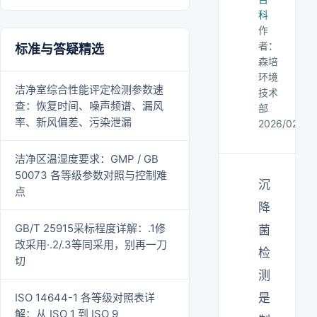
科
作
者：
标准与答疑精选
森培
环境
洁净室综合性能评定检测参数速
技术
查：恢复时间、噪声频谱、漏风
部
率、新风偏差、污染泄漏
2026/02/14
洁净区温湿度要求：GMP / GB
50073 各等级参数对照与控制难
沉
点
降
GB/T 25915采标程度详解：.1修
菌
改采用·.2/.3等同采用，别再一刀
检
切
测
ISO 14644-1 各等级对照表详
是
解：从 ISO 1 到 ISO 9