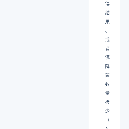
得
结
果
、
或
者
沉
降
菌
数
量
极
少
（
A