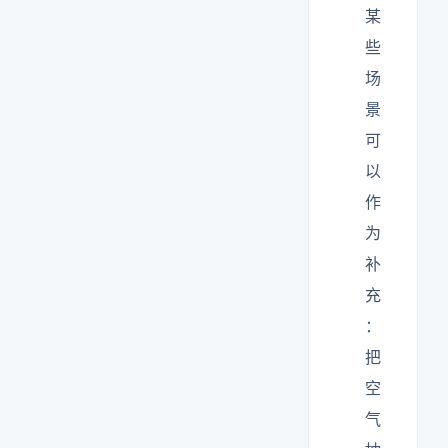
某
些
场
景
可
以
作
为
补
充
：
把
空
气