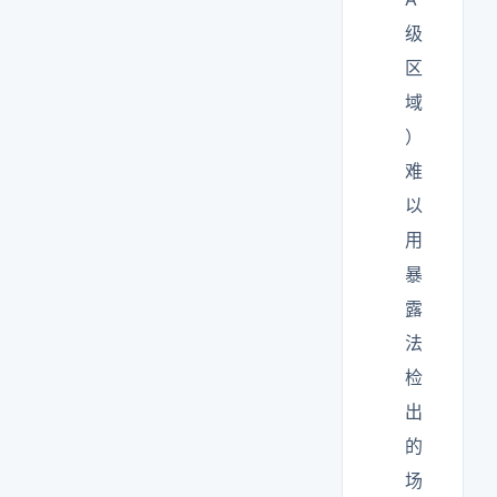
级
区
域
）
难
以
用
暴
露
法
检
出
的
场