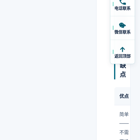
平
电话联系
板
暴
露
微信联系
法
的
优
返回顶部
缺
点
优点
简单
——
不需