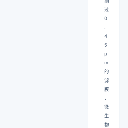
抽
过
0
.
4
5
μ
m
的
滤
膜
，
微
生
物