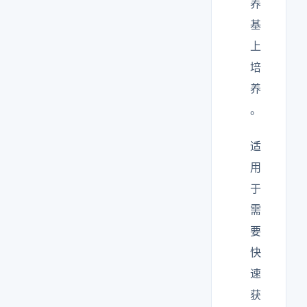
养
基
上
培
养
。
适
用
于
需
要
快
速
获