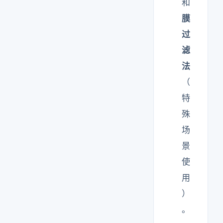
和
膜
过
滤
法
（
特
殊
场
景
使
用
）
。