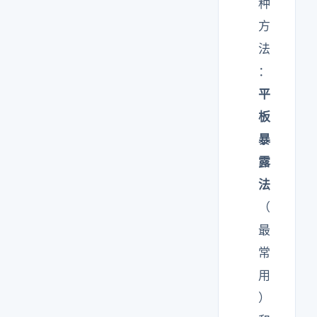
种
方
法
：
平
板
暴
露
法
（
最
常
用
）