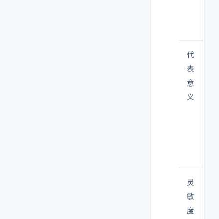
代
微
表
物
意
降
义
产
的
险
灵
低
敏
（
度
掉