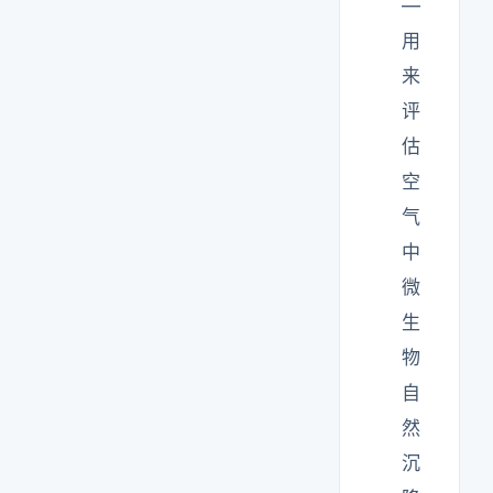
—
用
来
评
估
空
气
中
微
生
物
自
然
沉