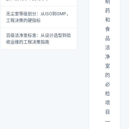
制
药
无尘室等级划分：从ISO到GMP，
和
工程决策的硬指标
食
百级洁净室标准：从设计选型到验
品
收运维的工程决策指南
洁
净
室
的
必
检
项
目
—