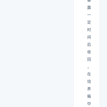
暴
露
一
定
时
间
后
收
回
，
在
培
养
箱
中