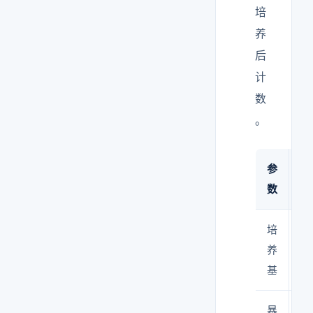
培
养
后
计
数
。
参
标
数
培
T
养
琼
基
9
暴
3