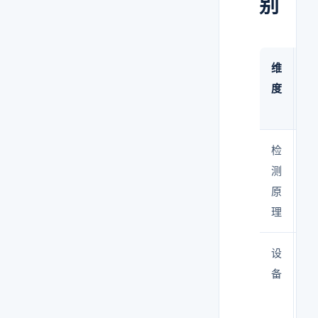
别
维
沉
度
菌
检
自
测
沉
原
理
设
培
备
皿