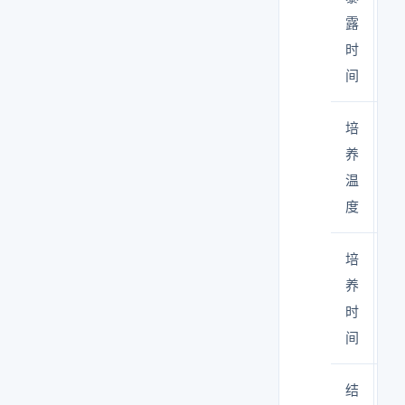
露
标
时
4
间
G
培
3
养
温
度
培
≥
养
时
间
结
cf