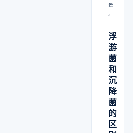
景
。
浮
游
菌
和
沉
降
菌
的
区