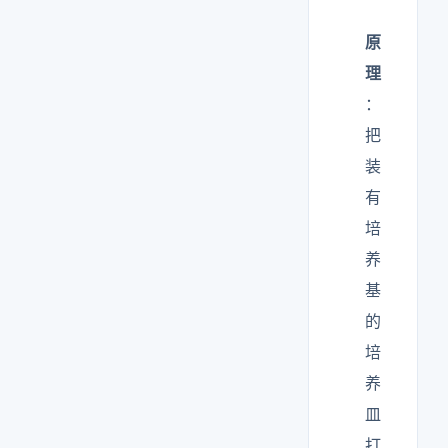
原
理
：
把
装
有
培
养
基
的
培
养
皿
打