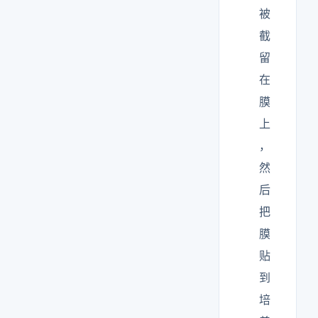
被
截
留
在
膜
上
，
然
后
把
膜
贴
到
培