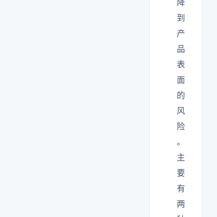
降
到
产
品
表
面
的
风
险
。
主
要
有
两