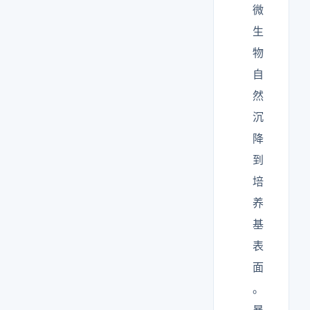
微
生
物
自
然
沉
降
到
培
养
基
表
面
。