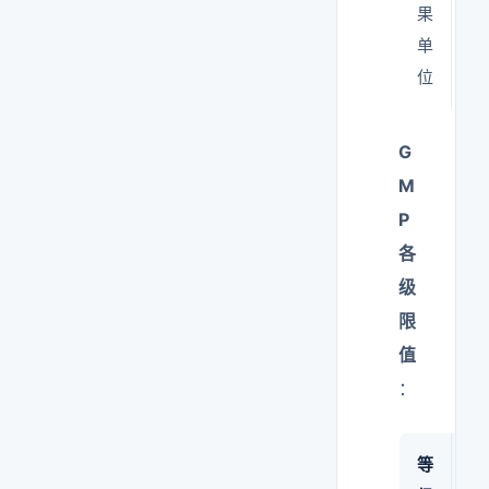
果
单
位
G
M
P
各
级
限
值
：
等
限