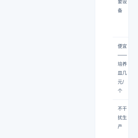
要设
备
便宜
——
培养
皿几
元/
个
不干
扰生
产