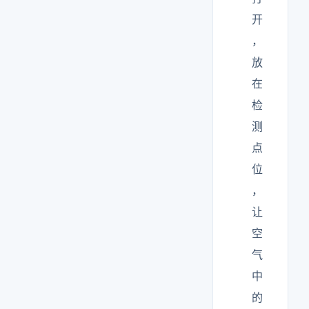
开
，
放
在
检
测
点
位
，
让
空
气
中
的