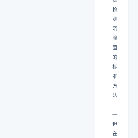
检
测
沉
降
菌
的
标
准
方
法
—
—
但
在