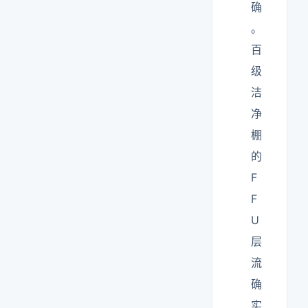
确
。
百
级
洁
净
棚
的
F
F
U
层
流
确
实