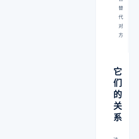
替
风
代
室
对
吹
方
功
它
们
的
关
系