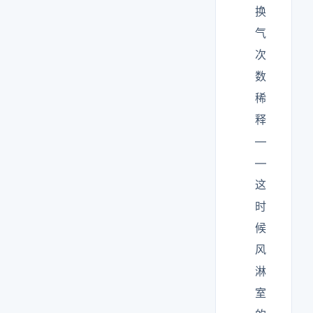
换
气
次
数
稀
释
—
—
这
时
候
风
淋
室