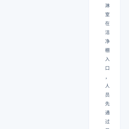
淋
室
在
洁
净
棚
入
口
，
人
员
先
通
过