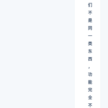
们
不
是
同
一
类
东
西
，
功
能
完
全
不