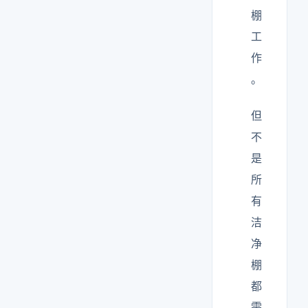
棚
工
作
。
但
不
是
所
有
洁
净
棚
都
需