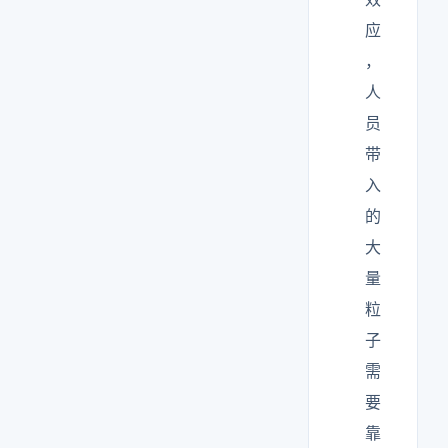
应
，
人
员
带
入
的
大
量
粒
子
需
要
靠