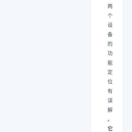
两
个
设
备
的
功
能
定
位
有
误
解
。
它