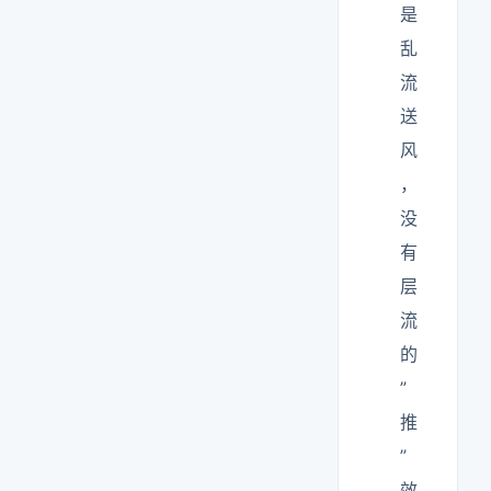
是
乱
流
送
风
，
没
有
层
流
的
”
推
”
效