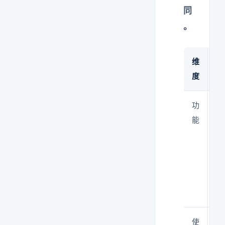
同
。
维
洁
度
棚
功
提
能
洁
的
作
间
使
人