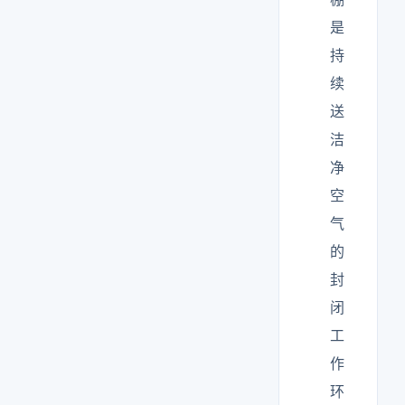
是
持
续
送
洁
净
空
气
的
封
闭
工
作
环