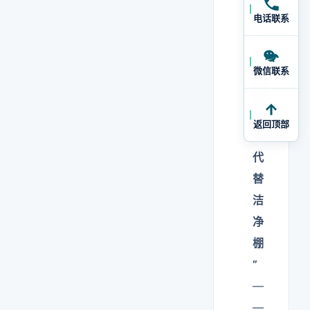
：
电话联系
“
风
淋
微信联系
室
可
返回顶部
以
代
替
洁
净
棚
”
—
—