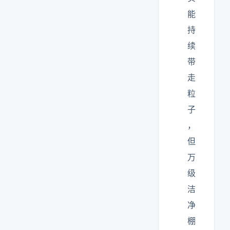
能
持
续
带
走
粒
子
，
但
万
级
洁
净
棚