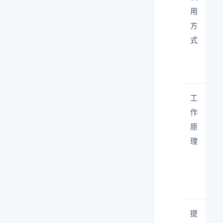
用
里
方
长
式
间
作
工
F
作
从
原
往
理
持
送
净
气
提
是