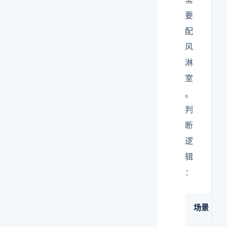
要
配
风
淋
室
。
判
断
逻
辑
：
场景