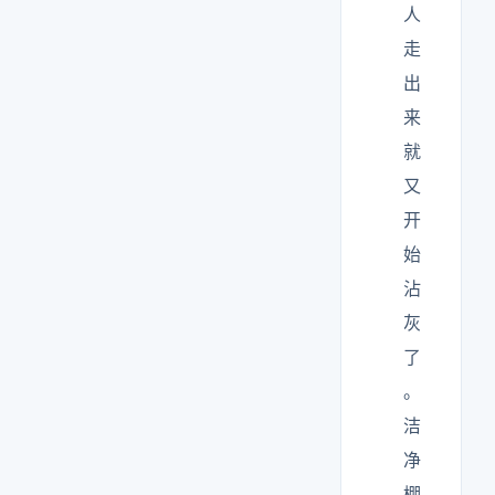
人
走
出
来
就
又
开
始
沾
灰
了
。
洁
净
棚