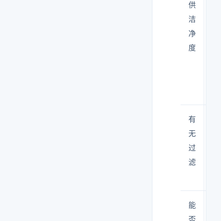
供
—
洁
可
净
达
度
百
到
级
有
有
无
（
过
效
滤
滤
器
能
不
否
替