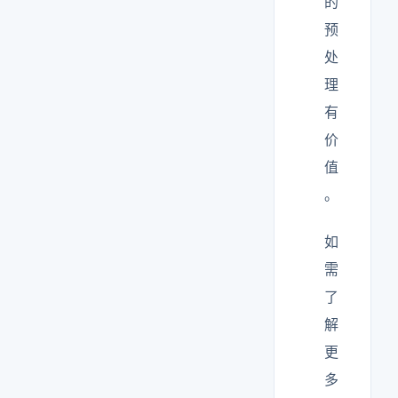
的
预
处
理
有
价
值
。
如
需
了
解
更
多