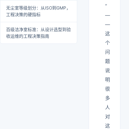
“
无尘室等级划分：从ISO到GMP，
工程决策的硬指标
—
—
百级洁净室标准：从设计选型到验
这
收运维的工程决策指南
个
问
题
说
明
很
多
人
对
这