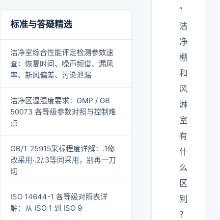
“
标准与答疑精选
洁
净
洁净室综合性能评定检测参数速
棚
查：恢复时间、噪声频谱、漏风
和
率、新风偏差、污染泄漏
风
洁净区温湿度要求：GMP / GB
淋
50073 各等级参数对照与控制难
室
点
有
GB/T 25915采标程度详解：.1修
什
改采用·.2/.3等同采用，别再一刀
么
切
区
ISO 14644-1 各等级对照表详
别
解：从 ISO 1 到 ISO 9
？