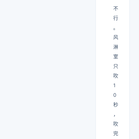
不
行
。
风
淋
室
只
吹
1
0
秒
，
吹
完