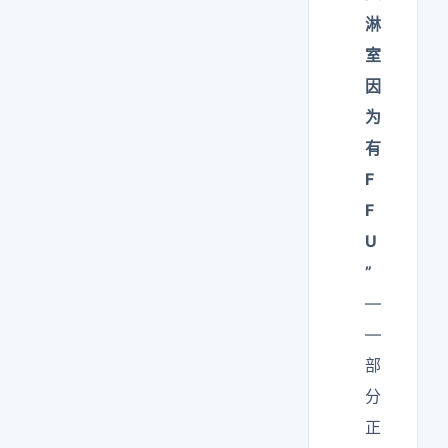
淋
室
因
为
有
F
F
U
”
—
—
部
分
正