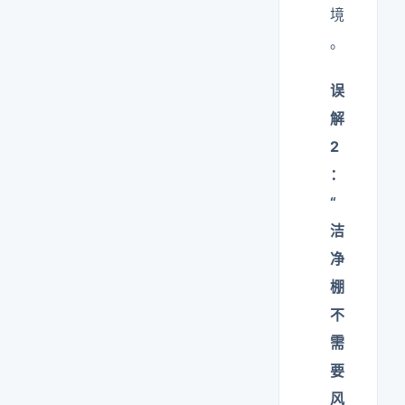
境
。
误
解
2
：
“
洁
净
棚
不
需
要
风