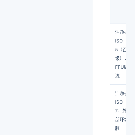
洁净棚
ISO
5（百
级），
FFU层
流
洁净棚
ISO
7，外
部环境
脏