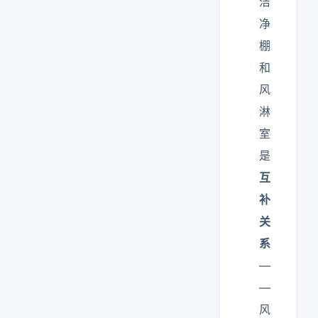
洁
净
棚
和
风
淋
室
是
互
补
关
系
—
—
风