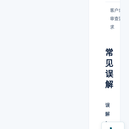
客户或
审查要
求
常
见
误
解
误
解
1