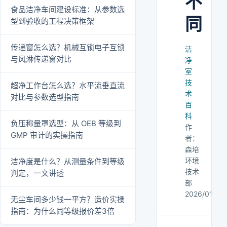
不
食品洁净车间建设标准：从参数选
同
型到验收的工程决策框架
传递窗怎么选？机械互锁电子互锁
洁
与风淋传递窗对比
净
室
技
超净工作台怎么选？水平流垂直流
术
对比与参数选型指南
百
科
负压称量罩选型：从 OEB 等级到
作
GMP 审计的实操指南
者：
森培
环境
洁净度是什么？从测量条件到等级
技术
判定，一文讲透
部
2026/01/02
无尘车间多少钱一平方？造价实操
指南：为什么同等级报价差3倍