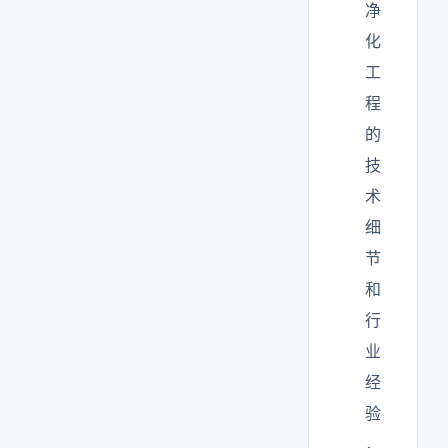
净
化
工
程
的
技
术
细
节
和
行
业
经
验
，