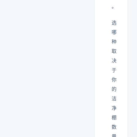
。
选
哪
种
取
决
于
你
的
洁
净
棚
数
量