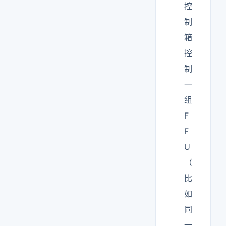
控
制
箱
控
制
一
组
F
F
U
（
比
如
同
一