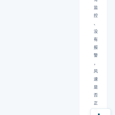
监
控
、
没
有
报
警
，
风
速
是
否
正
常