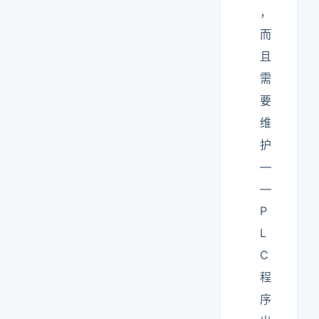
，
而
且
需
要
维
护
—
—
P
L
C
程
序