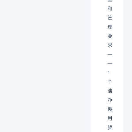
和
管
理
要
求
—
—
1
个
洁
净
棚
用
旋