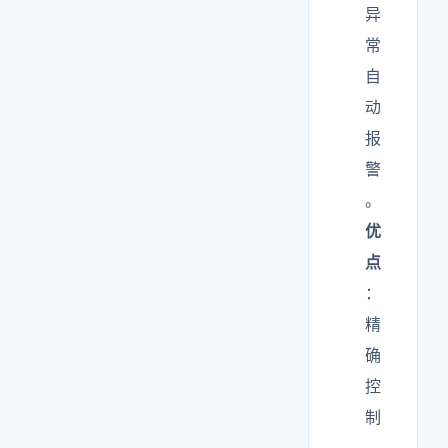
异
常
自
动
报
警
。
优
点
：
精
确
控
制