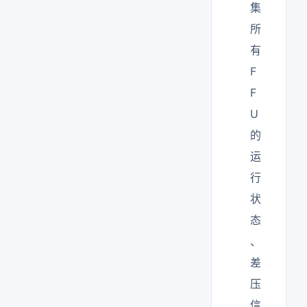
集
所
有
F
F
U
的
运
行
状
态
、
差
压
信