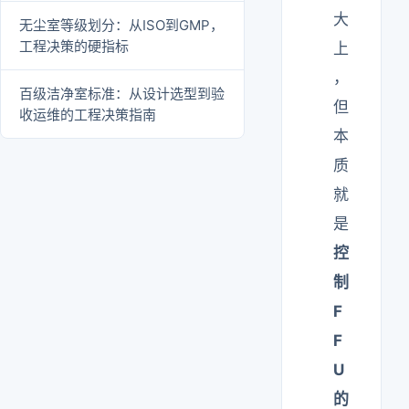
大
无尘室等级划分：从ISO到GMP，
工程决策的硬指标
上
，
百级洁净室标准：从设计选型到验
但
收运维的工程决策指南
本
质
就
是
控
制
F
F
U
的