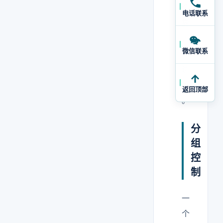
全
电话联系
靠
人
微信联系
工
巡
检
返回顶部
。
分
组
控
制
一
个