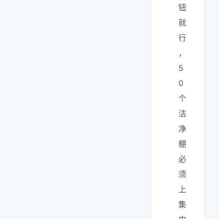
钮
就
行
，
5
0
个
洁
净
棚
必
须
上
集