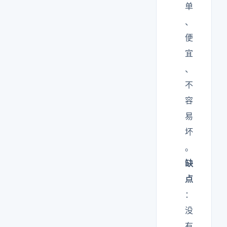
单
、
便
宜
、
不
容
易
坏
。
缺
点
：
没
有