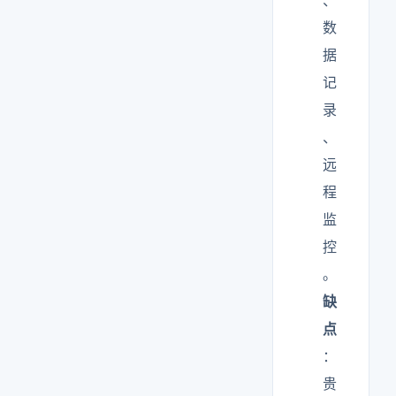
、
数
据
记
录
、
远
程
监
控
。
缺
点
：
贵