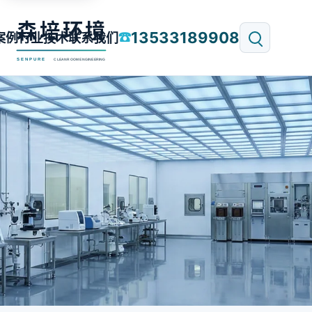
13533189908
☎
案例
行业技术
联系我们