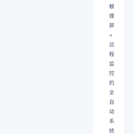
触
摸
屏
+
远
程
监
控
的
全
自
动
系
统