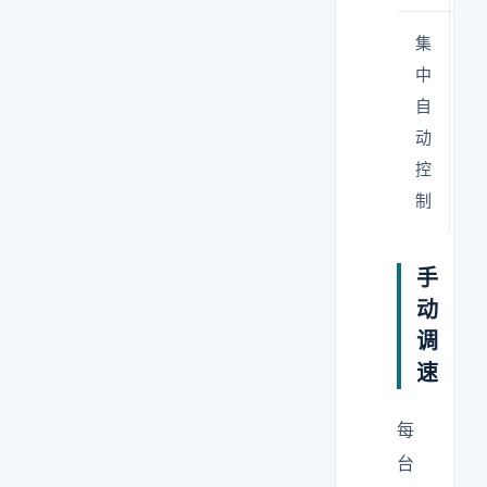
集
P
中
摸
自
+
动
控
制
手
动
调
速
每
台