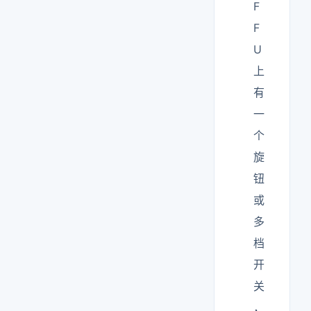
F
F
U
上
有
一
个
旋
钮
或
多
档
开
关
，