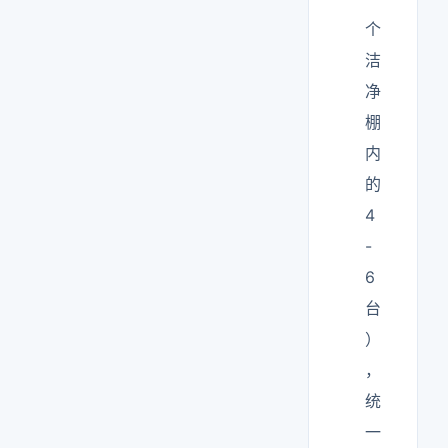
个
洁
净
棚
内
的
4
-
6
台
）
，
统
一