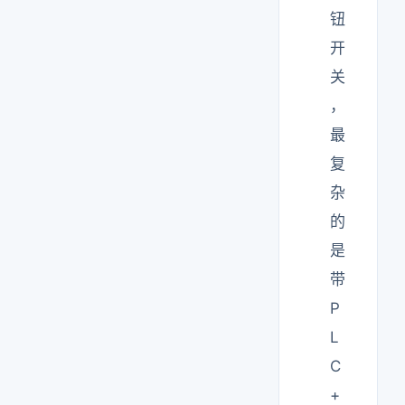
钮
开
关
，
最
复
杂
的
是
带
P
L
C
+