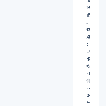
加
报
警
。
缺
点
：
只
能
按
组
调
不
能
单