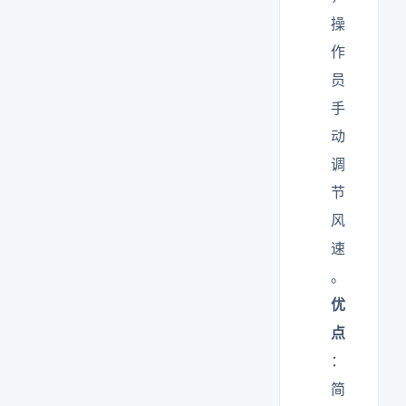
操
作
员
手
动
调
节
风
速
。
优
点
：
简