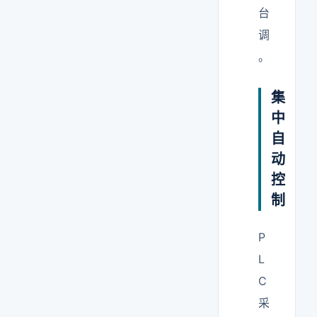
台
调
。
集
中
自
动
控
制
P
L
C
采