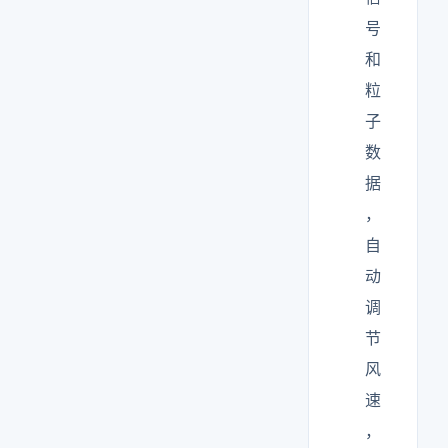
号
和
粒
子
数
据
，
自
动
调
节
风
速
，