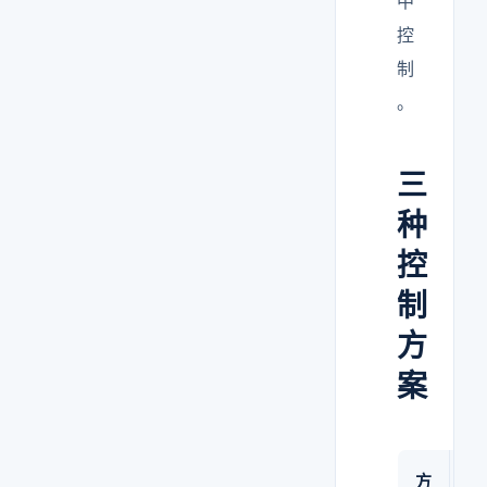
中
控
制
。
三
种
控
制
方
案
方
控