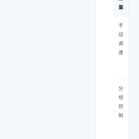
案
式
手
旋
动
位
调
速
分
控
组
+
控
器
制