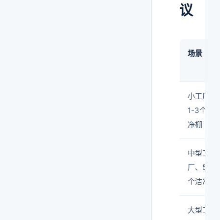
议
场景
小工厂、
1-3个洁
净棚
中型工
厂、5-10
个洁净棚
大型工