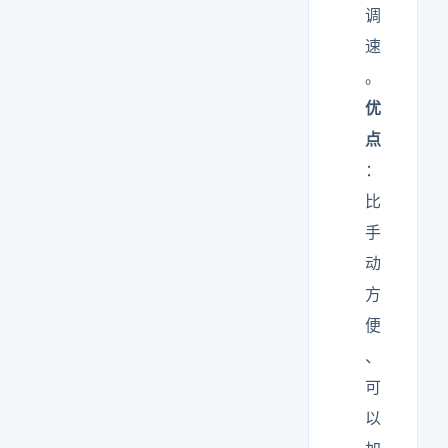
调
速
。
优
点
：
比
手
动
方
便
、
可
以