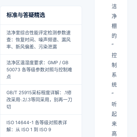
洁
标准与答疑精选
净
棚
洁净室综合性能评定检测参数速
的
查：恢复时间、噪声频谱、漏风
”
率、新风偏差、污染泄漏
控
洁净区温湿度要求：GMP / GB
制
50073 各等级参数对照与控制难
系
点
统
GB/T 25915采标程度详解：.1修
”
改采用·.2/.3等同采用，别再一刀
听
切
起
ISO 14644-1 各等级对照表详
来
解：从 ISO 1 到 ISO 9
高