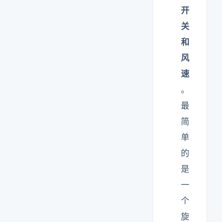
开
关
和
风
速
。
最
简
单
的
是
一
个
旋