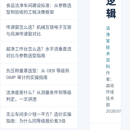
逻
食品洁净车间建设标准：从参数选
辑
型到验收的工程决策框架
传递窗怎么选？机械互锁电子互锁
洁
与风淋传递窗对比
净
室
技
超净工作台怎么选？水平流垂直流
术
对比与参数选型指南
百
科
负压称量罩选型：从 OEB 等级到
作
GMP 审计的实操指南
者：
森培
环境
洁净度是什么？从测量条件到等级
技术
判定，一文讲透
部
2026/01/02
无尘车间多少钱一平方？造价实操
指南：为什么同等级报价差3倍