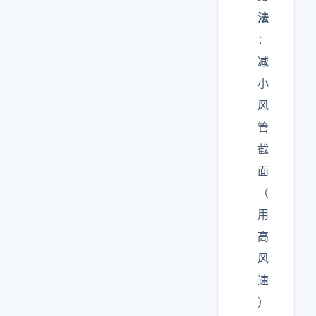
法
：
减
小
风
管
截
面
（
用
高
风
速
）