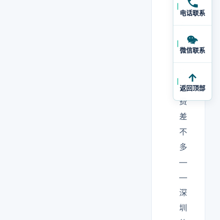
更
电话联系
多
。
微信联系
但
运
行
返回顶部
费
差
不
多
—
—
深
圳