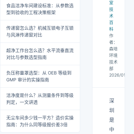
室
食品洁净车间建设标准：从参数选
技
型到验收的工程决策框架
术
百
传递窗怎么选？机械互锁电子互锁
科
与风淋传递窗对比
作
者：
森培
超净工作台怎么选？水平流垂直流
环境
对比与参数选型指南
技术
部
负压称量罩选型：从 OEB 等级到
2026/01/01
GMP 审计的实操指南
洁净度是什么？从测量条件到等级
深
判定，一文讲透
圳
无尘车间多少钱一平方？造价实操
是
指南：为什么同等级报价差3倍
中