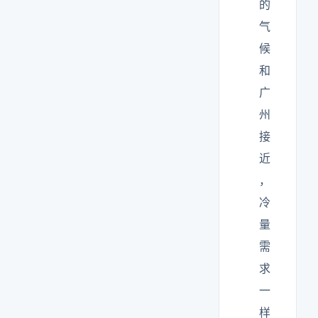
的
气
候
和
广
州
接
近
，
冷
量
需
求
一
样