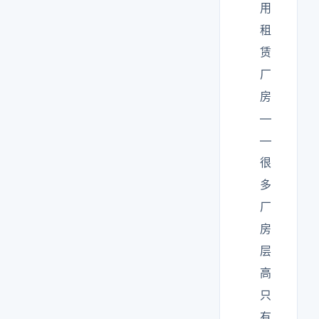
用
租
赁
厂
房
—
—
很
多
厂
房
层
高
只
有