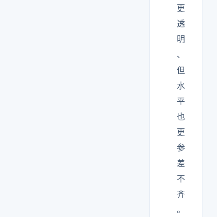
更
透
明
、
但
水
平
也
更
参
差
不
齐
。