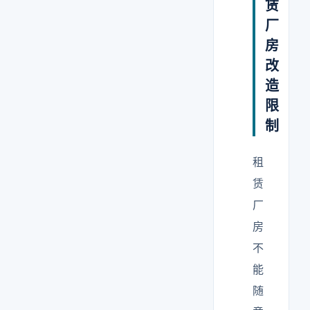
赁
厂
房
改
造
限
制
租
赁
厂
房
不
能
随