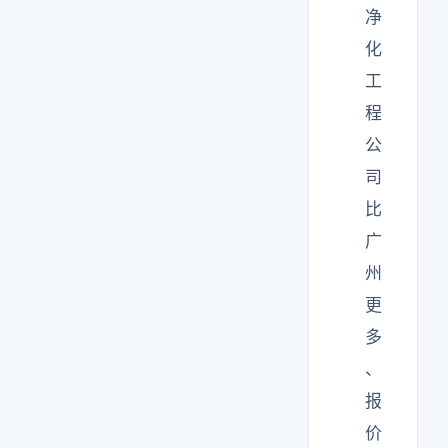
净
化
工
程
公
司
比
广
州
更
多
、
报
价