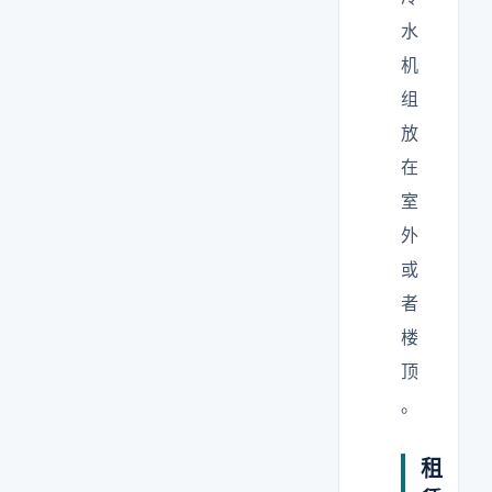
水
机
组
放
在
室
外
或
者
楼
顶
。
租