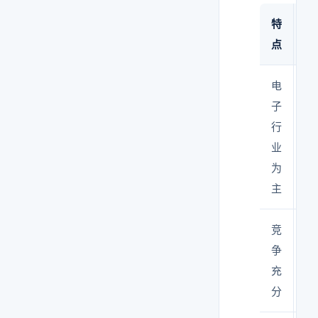
特
说
点
电
S
子
半
行
封
业
光
为
主
主
求
竞
同
争
目
充
到
分
家