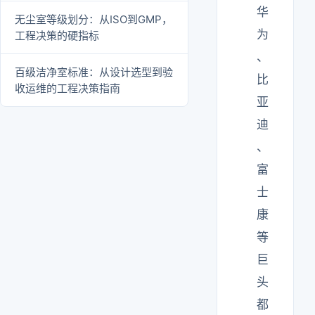
华
无尘室等级划分：从ISO到GMP，
为
工程决策的硬指标
、
百级洁净室标准：从设计选型到验
比
收运维的工程决策指南
亚
迪
、
富
士
康
等
巨
头
都