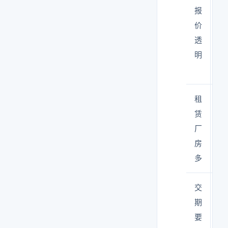
报
同
价
价
透
异
明
在
以
租
层
赁
限
厂
遍
房
多
交
电
期
业
要
快