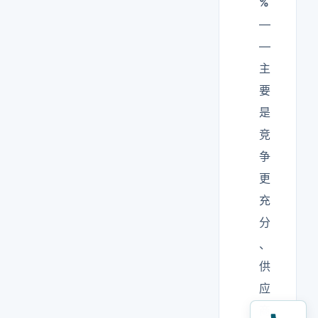
%
—
—
主
要
是
竞
争
更
充
分
、
供
应
商