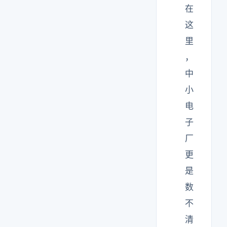
在
这
里
，
中
小
电
子
厂
更
是
数
不
清