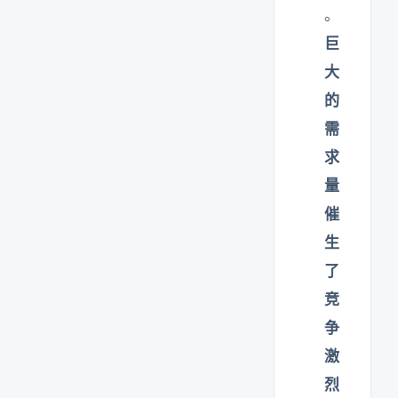
。
巨
大
的
需
求
量
催
生
了
竞
争
激
烈