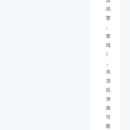
放
风
管
、
管
线
）
，
吊
顶
后
净
高
可
能