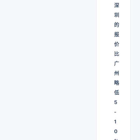
深
圳
的
报
价
比
广
州
略
低
5
-
1
0