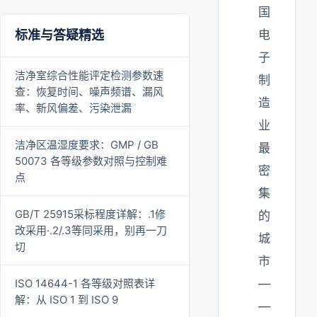
国
标准与答疑精选
电
子
洁净室综合性能评定检测参数速
制
查：恢复时间、噪声频谱、漏风
造
率、新风偏差、污染泄漏
业
洁净区温湿度要求：GMP / GB
最
50073 各等级参数对照与控制难
密
点
集
GB/T 25915采标程度详解：.1修
的
改采用·.2/.3等同采用，别再一刀
城
切
市
ISO 14644-1 各等级对照表详
—
解：从 ISO 1 到 ISO 9
—