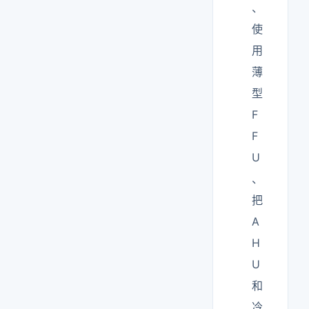
、
使
用
薄
型
F
F
U
、
把
A
H
U
和
冷