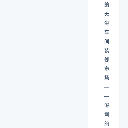
的
无
尘
车
间
装
修
市
场
—
—
深
圳
的