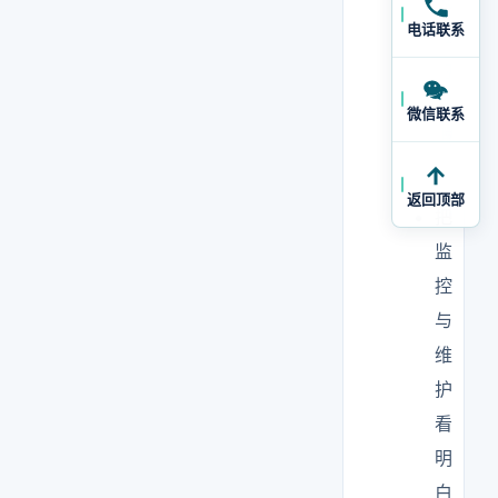
风
电话联系
险
的
来
微信联系
源
。
返回顶部
把
监
控
与
维
护
看
明
白