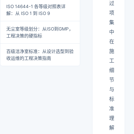
过
ISO 14644-1 各等级对照表详
项
解：从 ISO 1 到 ISO 9
集
无尘室等级划分：从ISO到GMP，
中
工程决策的硬指标
在
施
百级洁净室标准：从设计选型到验
收运维的工程决策指南
工
细
节
与
标
准
理
解