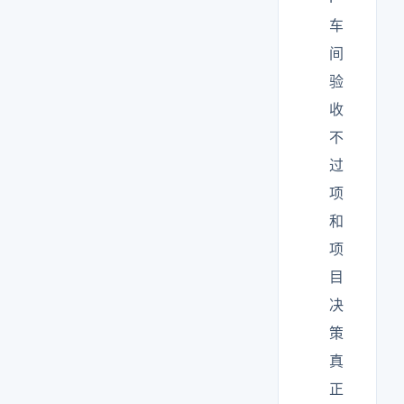
车
间
验
收
不
过
项
和
项
目
决
策
真
正