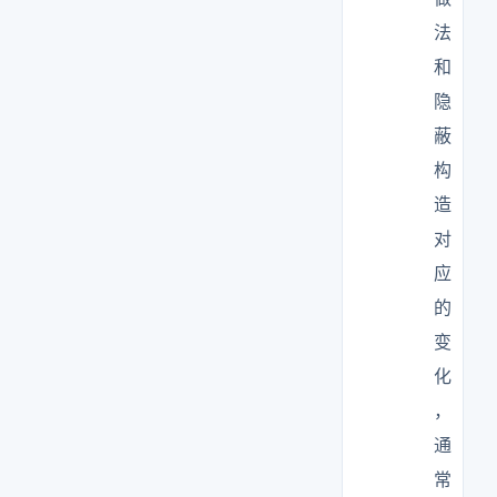
法
和
隐
蔽
构
造
对
应
的
变
化
，
通
常