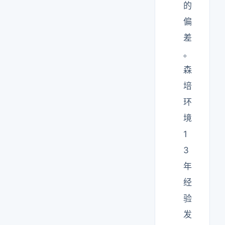
的
偏
差
。
森
培
环
境
1
3
年
经
验
发