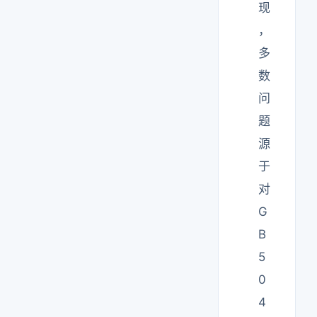
现
，
多
数
问
题
源
于
对
G
B
5
0
4