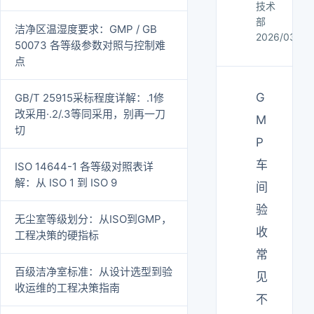
技术
部
洁净区温湿度要求：GMP / GB
2026/03/16
50073 各等级参数对照与控制难
点
G
GB/T 25915采标程度详解：.1修
改采用·.2/.3等同采用，别再一刀
M
切
P
车
ISO 14644-1 各等级对照表详
解：从 ISO 1 到 ISO 9
间
验
无尘室等级划分：从ISO到GMP，
收
工程决策的硬指标
常
百级洁净室标准：从设计选型到验
见
收运维的工程决策指南
不