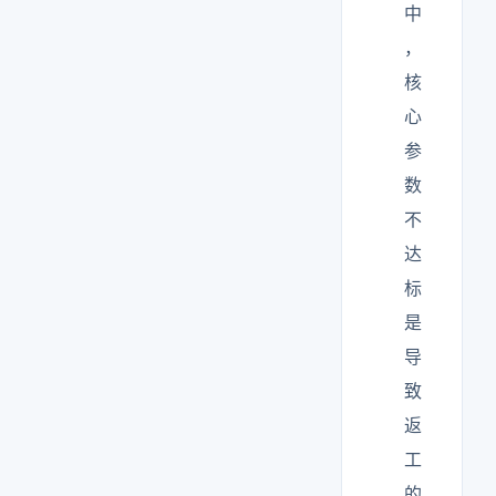
中
，
核
心
参
数
不
达
标
是
导
致
返
工
的