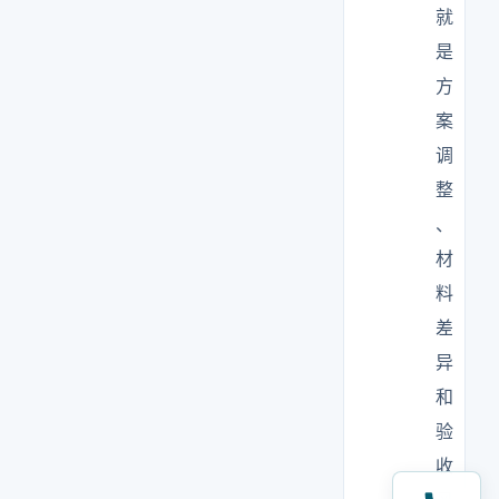
就
是
方
案
调
整
、
材
料
差
异
和
验
收