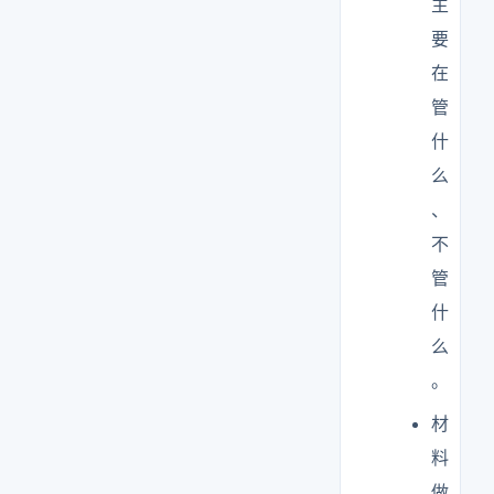
主
要
在
管
什
么
、
不
管
什
么
。
材
料
做