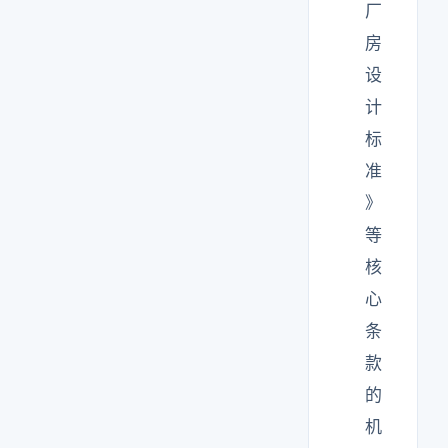
厂
房
设
计
标
准
》
等
核
心
条
款
的
机