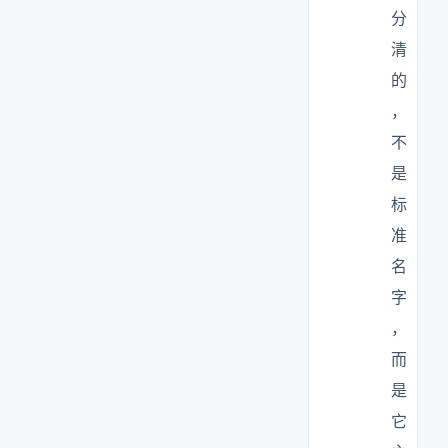
分
清
的
，
不
是
标
准
名
字
，
而
是
它