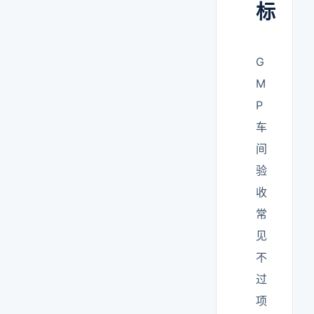
标
G
M
P
车
间
验
收
常
见
不
过
项