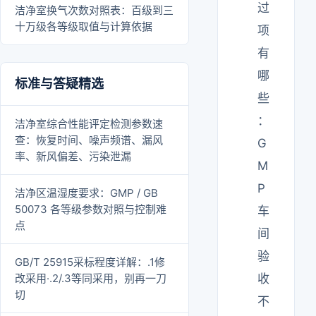
过
洁净室换气次数对照表：百级到三
十万级各等级取值与计算依据
项
有
哪
标准与答疑精选
些
：
洁净室综合性能评定检测参数速
查：恢复时间、噪声频谱、漏风
G
率、新风偏差、污染泄漏
M
P
洁净区温湿度要求：GMP / GB
50073 各等级参数对照与控制难
车
点
间
验
GB/T 25915采标程度详解：.1修
改采用·.2/.3等同采用，别再一刀
收
切
不