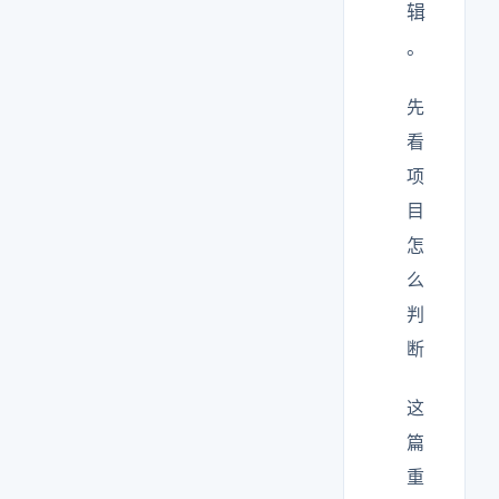
辑
。
先
看
项
目
怎
么
判
断
这
篇
重