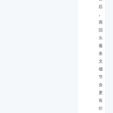
后
，
再
回
头
看
条
文
细
节
会
更
有
价