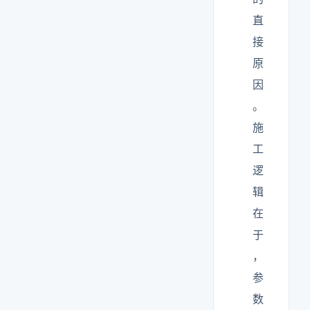
直
接
原
因
。
施
工
逻
辑
在
于
，
参
数