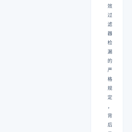
效
过
滤
器
检
漏
的
严
格
规
定
，
背
后