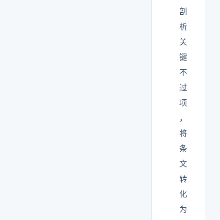
剖
析
关
键
不
过
项
，
将
条
文
转
化
为