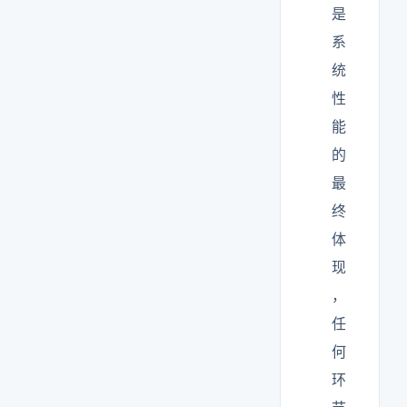
是
系
统
性
能
的
最
终
体
现
，
任
何
环