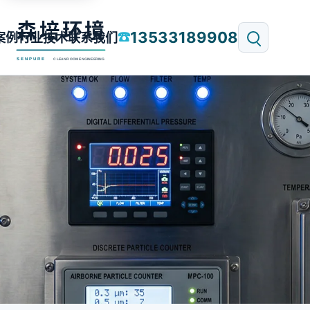
13533189908
☎
案例
行业技术
联系我们