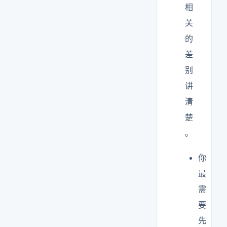
相
关
的
差
别
讲
清
楚
。
你
最
需
要
先