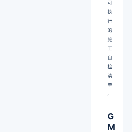
可
执
行
的
施
工
自
检
清
单
。
G
M