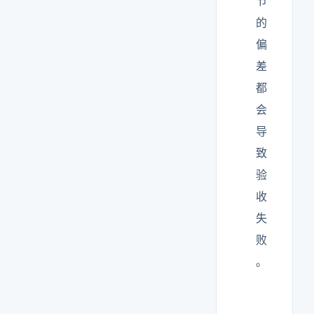
节
的
偏
差
都
会
导
致
验
收
失
败
。