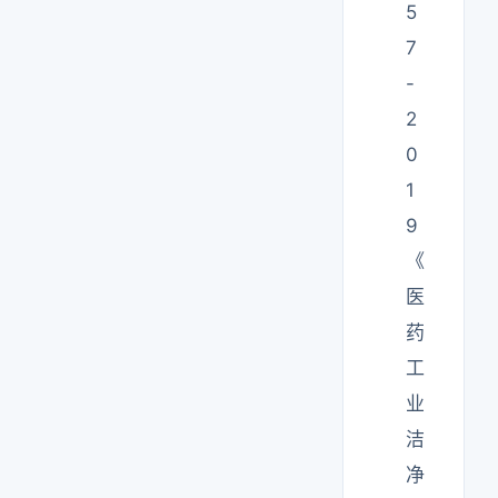
5
7
-
2
0
1
9
《
医
药
工
业
洁
净