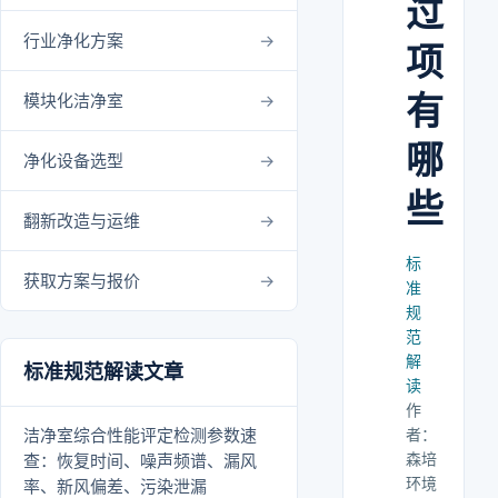
过
行业净化方案
项
有
模块化洁净室
哪
净化设备选型
些
翻新改造与运维
标
获取方案与报价
准
规
范
解
标准规范解读文章
读
作
洁净室综合性能评定检测参数速
者：
森培
查：恢复时间、噪声频谱、漏风
环境
率、新风偏差、污染泄漏