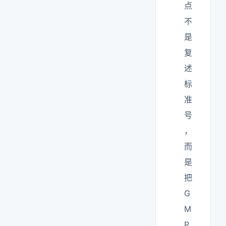
点
不
是
复
述
标
准
号
，
而
是
把
G
M
P