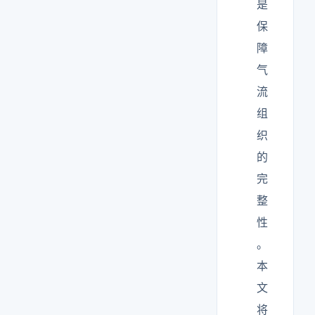
是
保
障
气
流
组
织
的
完
整
性
。
本
文
将