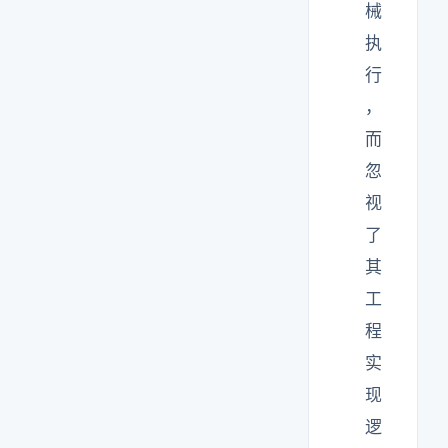
械
执
行
，
而
忽
视
了
其
工
程
实
现
逻