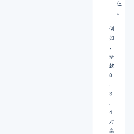
值
。
例
如
，
条
款
8
.
3
.
4
对
高