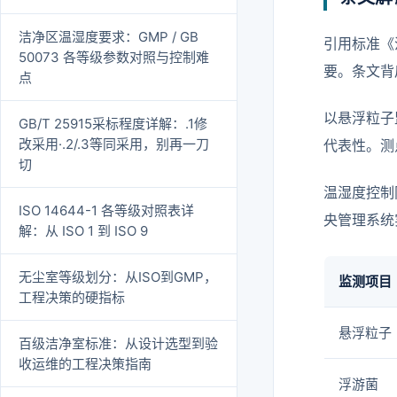
洁净区温湿度要求：GMP / GB
引用标准《
50073 各等级参数对照与控制难
要。条文背
点
以悬浮粒子
GB/T 25915采标程度详解：.1修
改采用·.2/.3等同采用，别再一刀
代表性。测
切
温湿度控制
ISO 14644-1 各等级对照表详
央管理系统
解：从 ISO 1 到 ISO 9
无尘室等级划分：从ISO到GMP，
监测项目
工程决策的硬指标
悬浮粒子
百级洁净室标准：从设计选型到验
收运维的工程决策指南
浮游菌