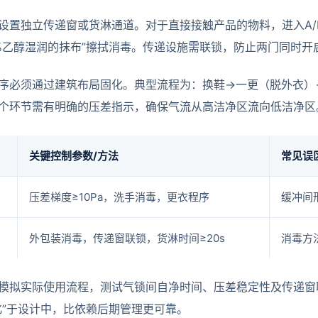
设置独立传递窗或货淋通道。对于直接接触产品的物料，进入A/
5%乙醇湿润的抹布”擦拭消毒。传递设施需联锁，防止两门同时开
序必须通过建筑布局固化。典型流程为：换鞋→一更（脱外衣）
个环节需有明确的压差指示，确保气流从高洁净区流向低洁净区
关键控制参数/方法
常见误
压差梯度≥10Pa，洗手消毒，更衣程序
缓冲间
外包装消毒，传递窗联锁，货淋时间≥20s
消毒方
模拟实际使用流程，测试气锁间自净时间、压差稳定性及传递窗
化”于设计中，比依赖后期管理更可靠。