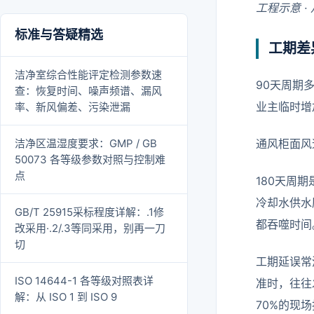
工程示意 ·
标准与答疑精选
工期差
洁净室综合性能评定检测参数速
90天周期
查：恢复时间、噪声频谱、漏风
业主临时增
率、新风偏差、污染泄漏
洁净区温湿度要求：GMP / GB
通风柜面风
50073 各等级参数对照与控制难
点
180天周
冷却水供水
GB/T 25915采标程度详解：.1修
都吞噬时间
改采用·.2/.3等同采用，别再一刀
切
工期延误常
ISO 14644-1 各等级对照表详
准时，往往
解：从 ISO 1 到 ISO 9
70%的现