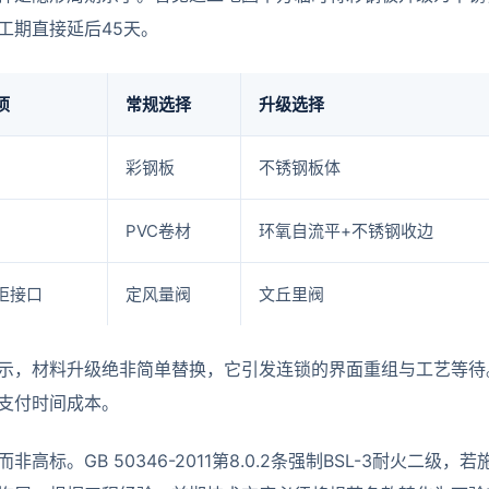
工期直接延后45天。
项
常规选择
升级选择
彩钢板
不锈钢板体
PVC卷材
环氧自流平+不锈钢收边
柜接口
定风量阀
文丘里阀
示，材料升级绝非简单替换，它引发连锁的界面重组与工艺等待
支付时间成本。
非高标。GB 50346-2011第8.0.2条强制BSL-3耐火二