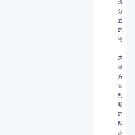
流
分
立
的
物
，
这
是
方
案
判
断
的
起
点