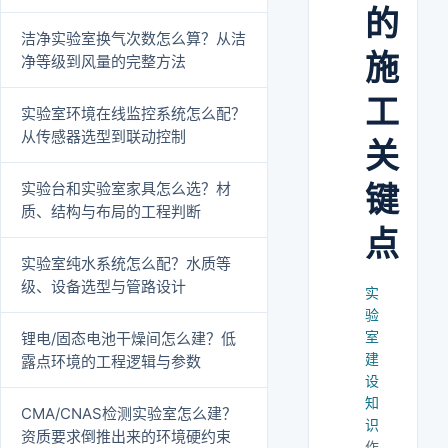
的
洁净实验室换气次数怎么算？从洁
施
净等级到风量的完整方法
工
实验室环境在线监控系统怎么配？
从传感器选型到联动控制
关
实验台和实验室家具怎么选？材
键
质、结构与布局的工程判断
点
实验室纯水系统怎么配？水质等
级、设备选型与管路设计
实
验
室
锂电/固态电池干燥间怎么建？低
建
露点环境的工程逻辑与参数
设
知
CMA/CNAS检测实验室怎么建？
识
资质要求倒推出来的环境硬约束
作