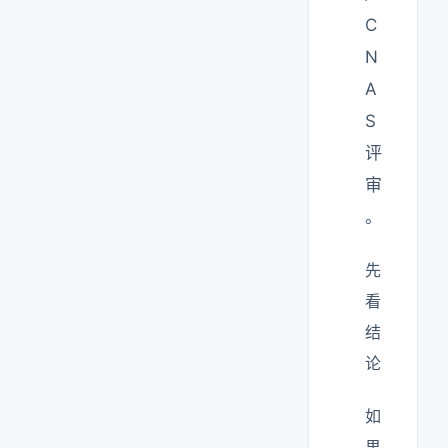
C
N
A
S
评
审
。
先
看
结
论
如
果