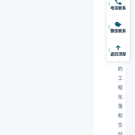
通
电话联系
道
与
消
微信联系
毒
设
返回顶部
施
的
工
程
化
落
和
交
付