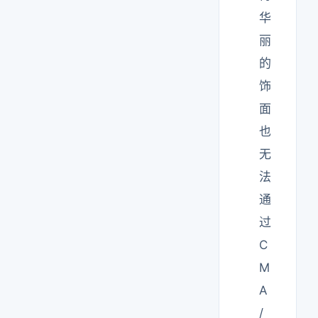
华
丽
的
饰
面
也
无
法
通
过
C
M
A
/