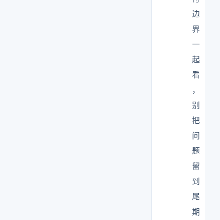
边
界
一
起
看
，
别
把
问
题
留
到
尾
期