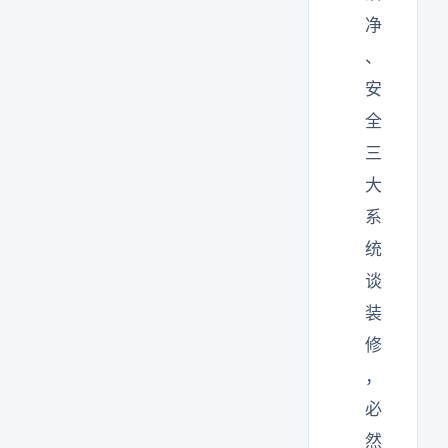
净
、
安
全
三
大
系
统
谈
装
修
，
必
然