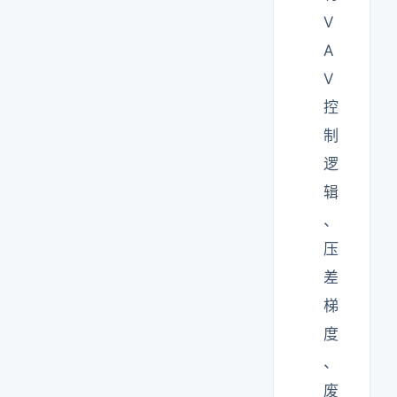
V
A
V
控
制
逻
辑
、
压
差
梯
度
、
废