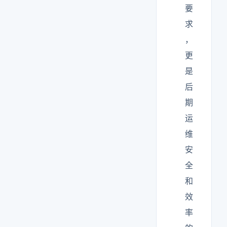
要
求
，
更
是
后
期
运
维
安
全
和
效
率