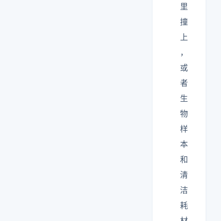
里
撞
上
，
或
者
生
物
样
本
和
清
洁
耗
材