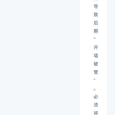
导
致
后
期
“
开
墙
破
管
”
。
必
须
将