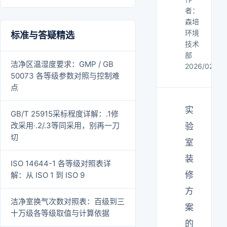
者：
森培
环境
标准与答疑精选
技术
部
洁净区温湿度要求：GMP / GB
2026/02/24
50073 各等级参数对照与控制难
点
实
GB/T 25915采标程度详解：.1修
改采用·.2/.3等同采用，别再一刀
验
切
室
装
ISO 14644-1 各等级对照表详
修
解：从 ISO 1 到 ISO 9
方
洁净室换气次数对照表：百级到三
案
十万级各等级取值与计算依据
的