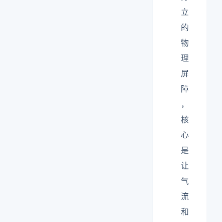
立
的
物
理
屏
障
，
核
心
是
让
气
流
和