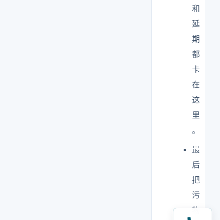
和
延
期
都
卡
在
这
里
。
最
后
把
污
物