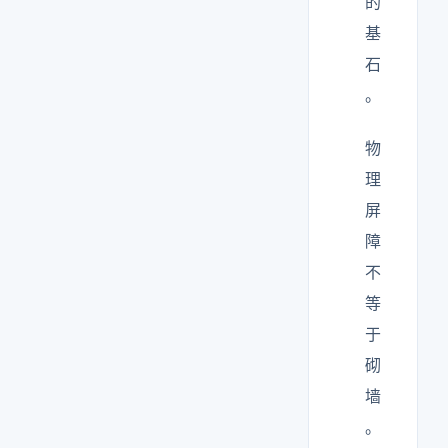
的
基
石
。
物
理
屏
障
不
等
于
砌
墙
。