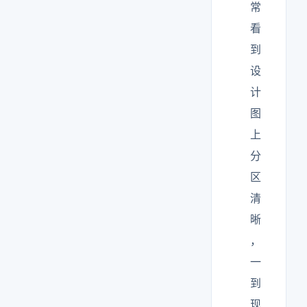
常
看
到
设
计
图
上
分
区
清
晰
，
一
到
现