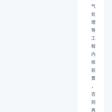
气
处
理
等
工
程
内
核
前
置
，
否
则
再