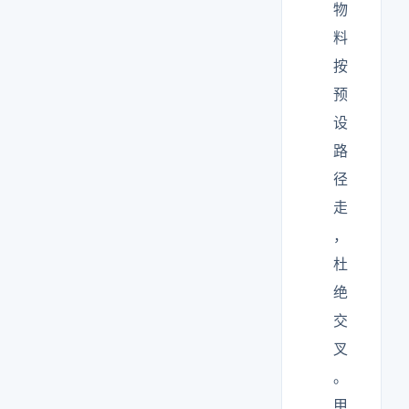
物
料
按
预
设
路
径
走
，
杜
绝
交
叉
。
甲