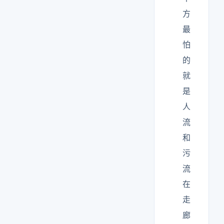
方
最
怕
的
就
是
人
流
和
污
流
在
走
廊