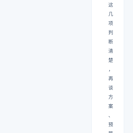
这
几
项
判
断
清
楚
，
再
谈
方
案
、
预