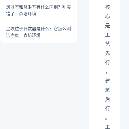
风淋室和货淋室有什么区别？别买
核
错了｜森培环境
心
是
尘埃粒子计数器是什么？它怎么测
工
洁净度｜森培环境
艺
先
行
，
建
筑
后
行
。
工