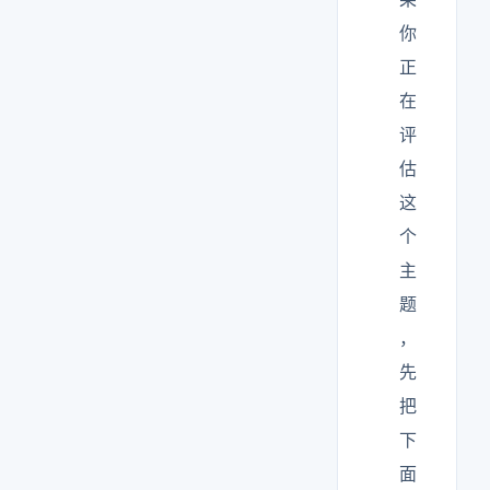
你
正
在
评
估
这
个
主
题
，
先
把
下
面