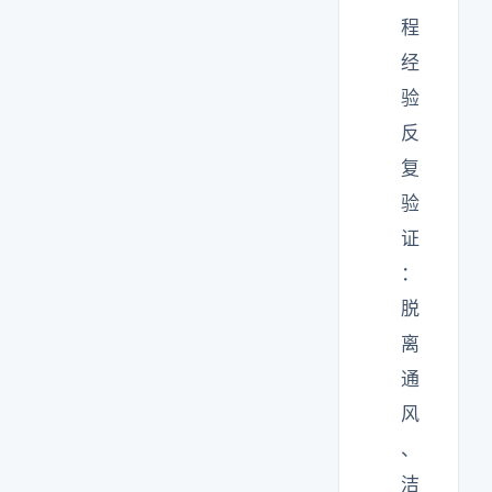
程
经
验
反
复
验
证
：
脱
离
通
风
、
洁