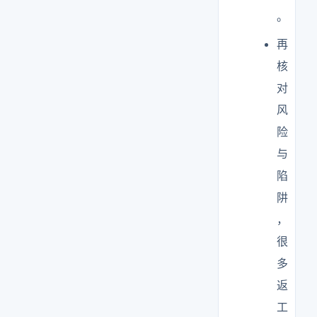
。
再
核
对
风
险
与
陷
阱
，
很
多
返
工