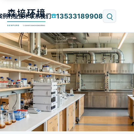
13533189908
☎
案例
行业技术
联系我们