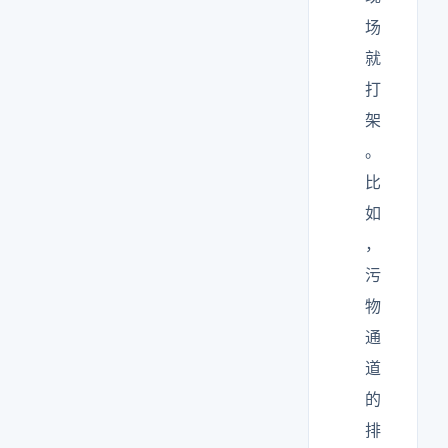
场
就
打
架
。
比
如
，
污
物
通
道
的
排