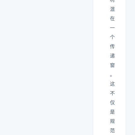
混
在
一
个
传
递
窗
。
这
不
仅
是
规
范