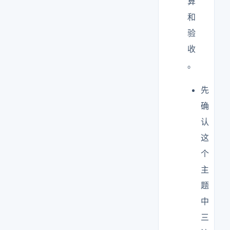
算
和
验
收
。
先
确
认
这
个
主
题
中
三