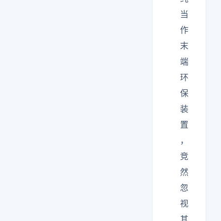
当
作
末
端
环
保
装
置
，
竞
然
忽
视
其