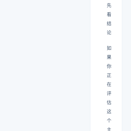
先
看
结
论
如
果
你
正
在
评
估
这
个
主