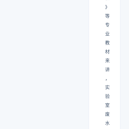
》
等
专
业
教
材
来
讲
，
实
验
室
废
水