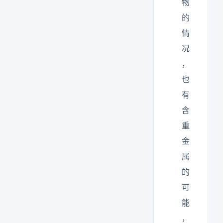
物
的
情
况
，
也
有
含
重
金
属
的
可
能
，