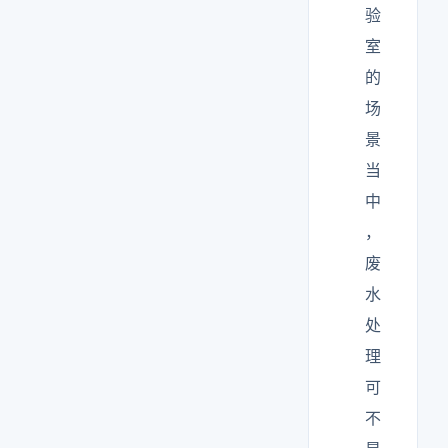
验
室
的
场
景
当
中
，
废
水
处
理
可
不