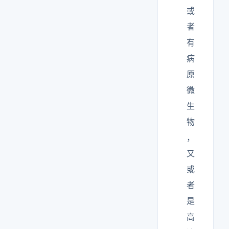
或
者
有
病
原
微
生
物
，
又
或
者
是
高