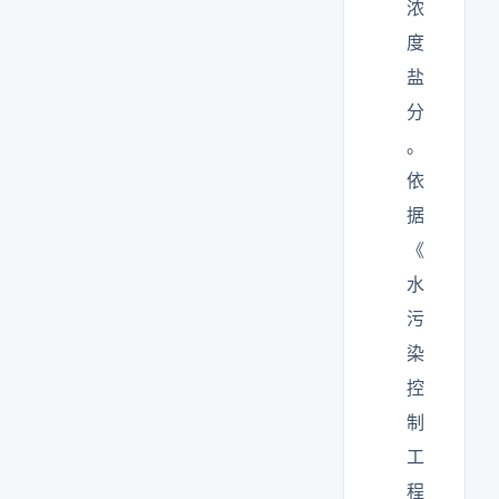
浓
度
盐
分
。
依
据
《
水
污
染
控
制
工
程