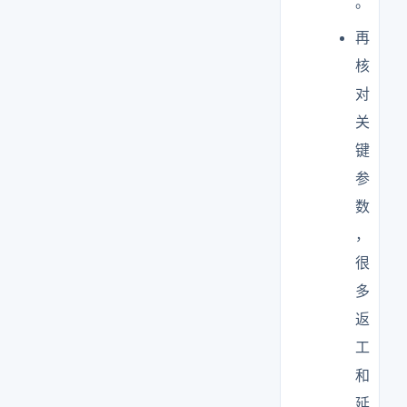
。
再
核
对
关
键
参
数
，
很
多
返
工
和
延