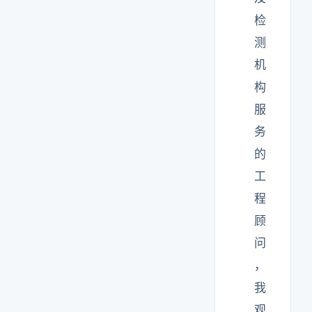
检
测
机
构
服
务
的
工
程
顾
问
，
我
观