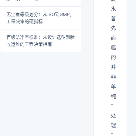
水
无尘室等级划分：从ISO到GMP，
首
工程决策的硬指标
先
百级洁净室标准：从设计选型到验
面
收运维的工程决策指南
临
的
并
非
单
纯
“
处
理
”