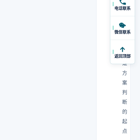
需
电话联系
求
边
微信联系
界
，
这
返回顶部
是
方
案
判
断
的
起
点