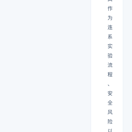
作
为
连
系
实
验
流
程
、
安
全
风
险
以