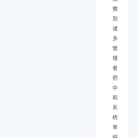
察
到
诸
多
管
理
者
把
中
和
系
统
单
纯