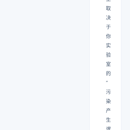
取
决
于
你
实
验
室
的
“
污
染
产
生
逻