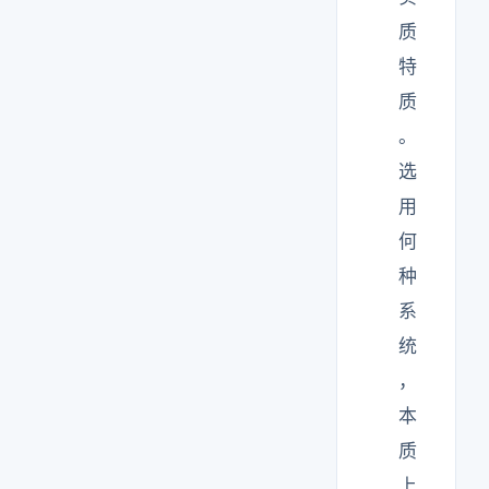
质
特
质
。
选
用
何
种
系
统
，
本
质
上