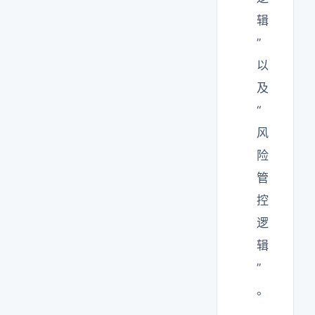
辑
”
以
及
“
风
险
管
控
逻
辑
”
。