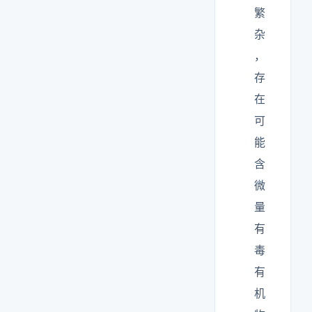
繁
杂
，
存
在
可
能
含
微
量
有
毒
有
机