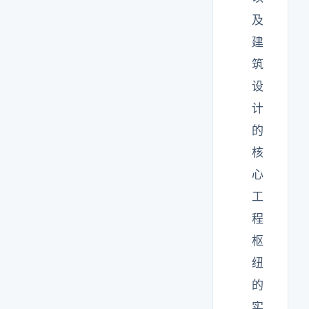
及
建
筑
设
计
的
核
心
工
程
枢
纽
的
实