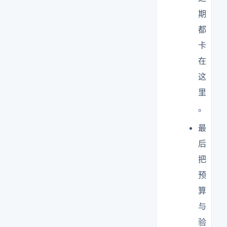
期
都
卡
在
这
里
。
最
后
把
预
算
与
验