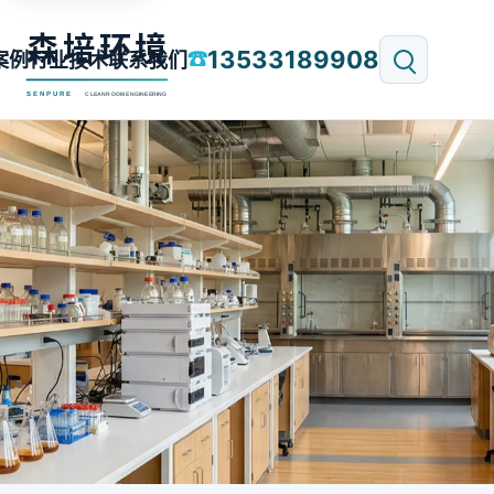
13533189908
☎
案例
行业技术
联系我们