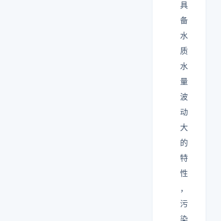
具
备
水
质
水
量
波
动
大
的
特
性
，
污
染