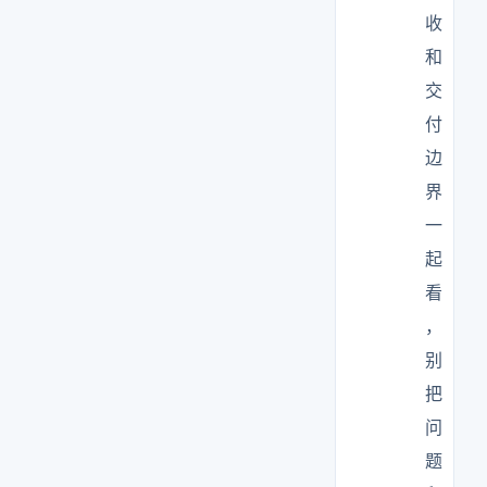
收
和
交
付
边
界
一
起
看
，
别
把
问
题