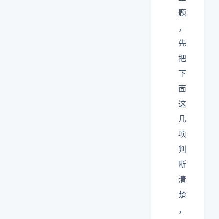
题
，
先
把
下
面
这
几
项
判
断
清
楚
，