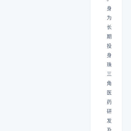
身
为
长
期
投
身
珠
三
角
医
药
研
发
及