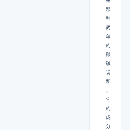
是
那
种
简
单
的
酸
碱
调
和
，
它
的
成
分