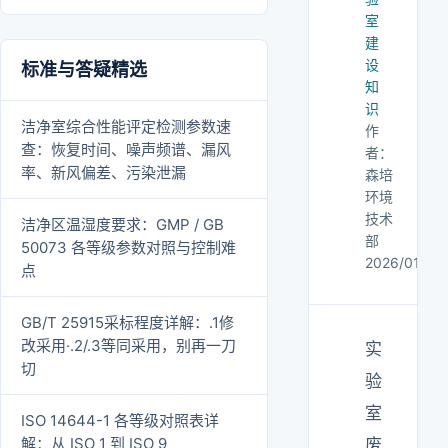
室
建
设
标准与答疑精选
知
识
洁净室综合性能评定检测参数速
作
查：恢复时间、噪声频谱、漏风
者：
率、新风偏差、污染泄漏
森培
环境
技术
洁净区温湿度要求：GMP / GB
部
50073 各等级参数对照与控制难
2026/01/05
点
GB/T 25915采标程度详解：.1修
改采用·.2/.3等同采用，别再一刀
实
切
验
室
ISO 14644-1 各等级对照表详
解：从 ISO 1 到 ISO 9
废