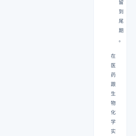
留
到
尾
期
。
在
医
药
跟
生
物
化
学
实