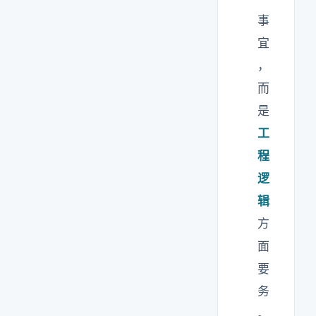
事
宜
，
而
是
工
程
逻
辑
方
面
要
务
。