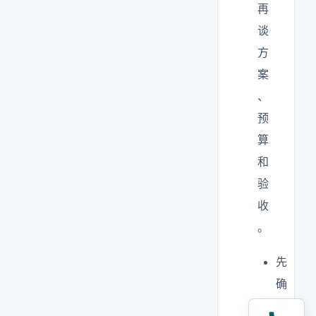
再
谈
方
案
、
预
算
和
验
收
。
先
确
认