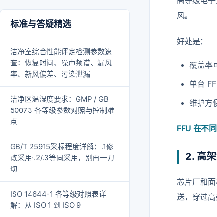
高等级电子
风。
标准与答疑精选
好处是：
洁净室综合性能评定检测参数速
查：恢复时间、噪声频谱、漏风
覆盖率可
率、新风偏差、污染泄漏
单台 F
洁净区温湿度要求：GMP / GB
维护方
50073 各等级参数对照与控制难
点
FFU 在
GB/T 25915采标程度详解：.1修
2. 高架
改采用·.2/.3等同采用，别再一刀
切
芯片厂和面
ISO 14644-1 各等级对照表详
送，穿过高
解：从 ISO 1 到 ISO 9