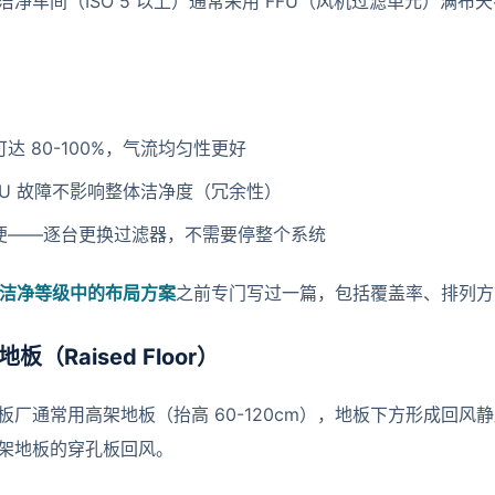
洁净车间（ISO 5 以上）通常采用 FFU（风机过滤单元）满
达 80-100%，气流均匀性更好
FU 故障不影响整体洁净度（冗余性）
便——逐台更换过滤器，不需要停整个系统
不同洁净等级中的布局方案
之前专门写过一篇，包括覆盖率、排列方
地板（Raised Floor）
板厂通常用高架地板（抬高 60-120cm），地板下方形成回风静
架地板的穿孔板回风。