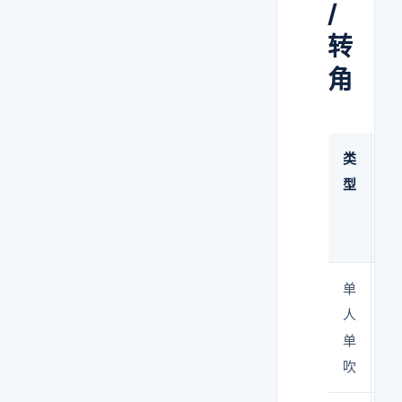
/
转
角
类
适
型
单
人
人
（
单
人
吹
班