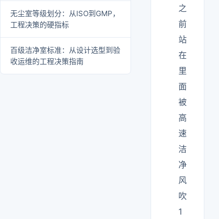
之
无尘室等级划分：从ISO到GMP，
前
工程决策的硬指标
站
百级洁净室标准：从设计选型到验
在
收运维的工程决策指南
里
面
被
高
速
洁
净
风
吹
1