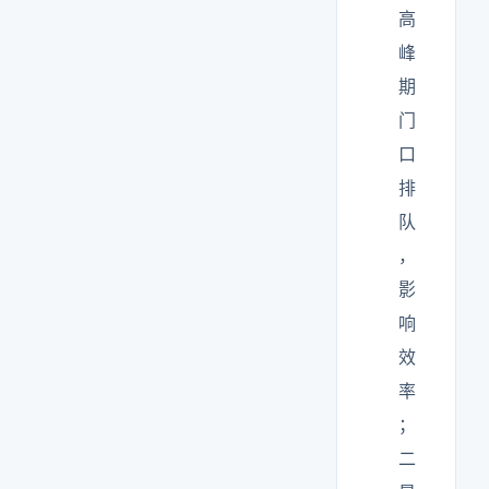
高
峰
期
门
口
排
队
，
影
响
效
率
；
二