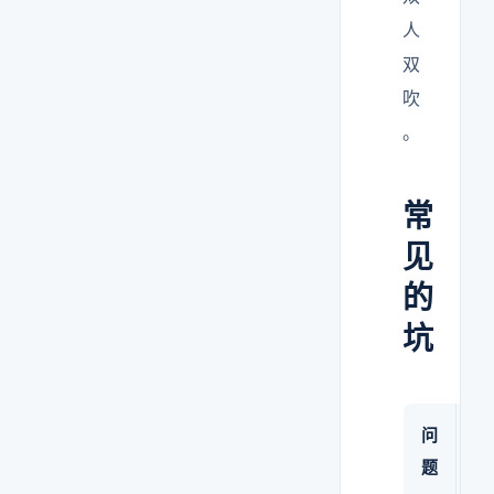
人
双
吹
。
常
见
的
坑
问
原
题