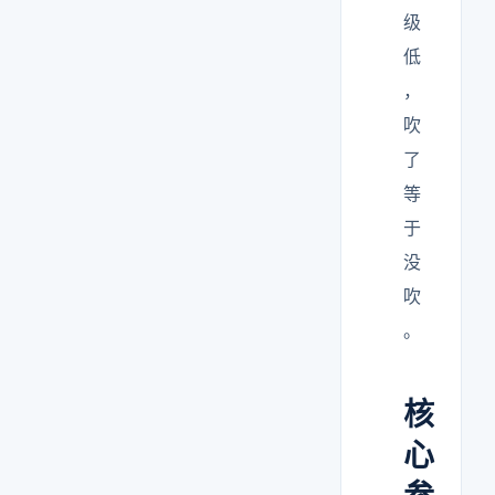
级
低
，
吹
了
等
于
没
吹
。
核
心