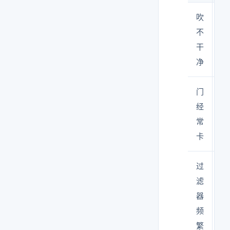
吹
风
不
<2
干
净
门
互
经
构
常
差
卡
过
前
滤
有
器
频
繁