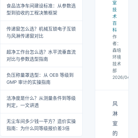
室
食品洁净车间建设标准：从参数选
技
型到验收的工程决策框架
术
百
传递窗怎么选？机械互锁电子互锁
科
与风淋传递窗对比
作
者：
森培
超净工作台怎么选？水平流垂直流
环境
对比与参数选型指南
技术
部
负压称量罩选型：从 OEB 等级到
2026/04/30
GMP 审计的实操指南
洁净度是什么？从测量条件到等级
风
判定，一文讲透
淋
无尘车间多少钱一平方？造价实操
室
指南：为什么同等级报价差3倍
的