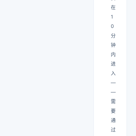
在
1
0
分
钟
内
进
入
—
—
需
要
通
过