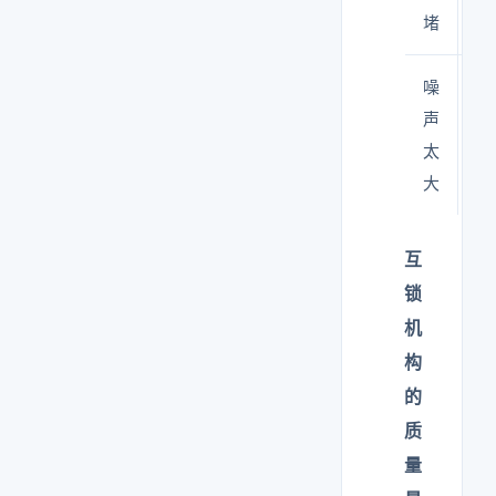
堵
噪
风
声
型
太
大
互
锁
机
构
的
质
量