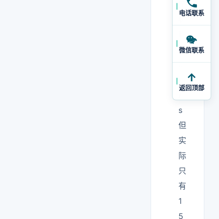
室
电话联系
标
称
2
微信联系
0
m
返回顶部
/
s
但
实
际
只
有
1
5