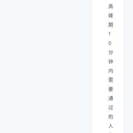
高
峰
期
1
0
分
钟
内
需
要
通
过
的
人