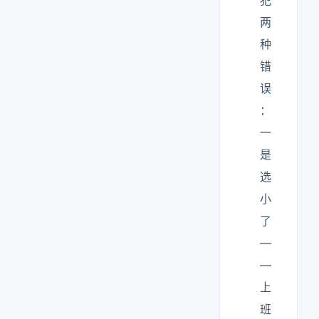
犯
两
种
错
误
：
一
是
选
小
了
—
—
上
班