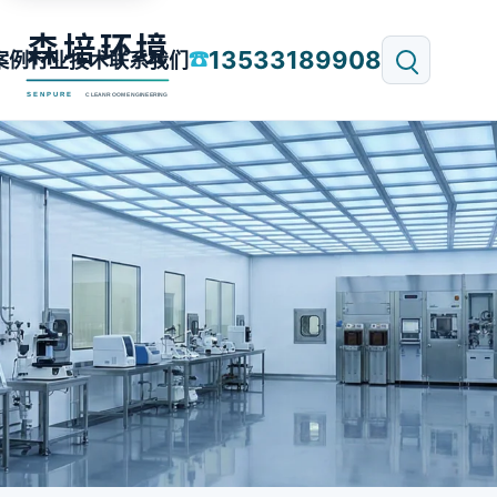
13533189908
☎
案例
行业技术
联系我们