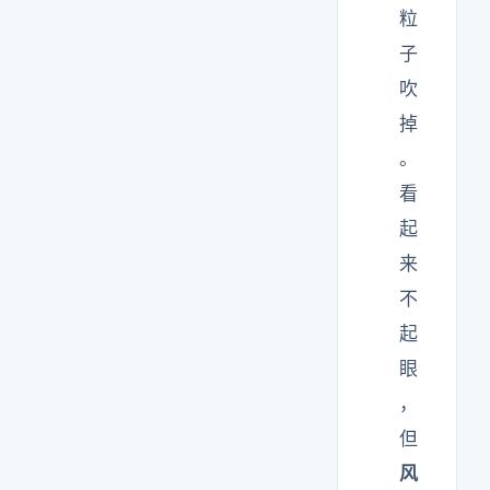
粒
子
吹
掉
。
看
起
来
不
起
眼
，
但
风