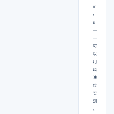
m
/
s
—
—
可
以
用
风
速
仪
实
测
。