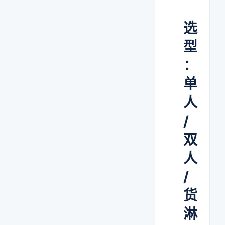
选
型
：
单
人
/
双
人
/
货
淋