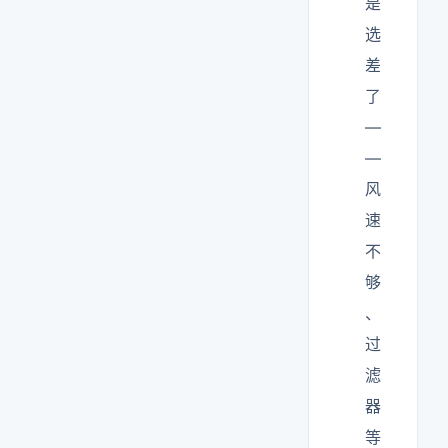
是
选
差
了
—
—
风
速
不
够
、
过
滤
器
等