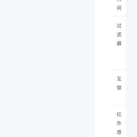
间
过
H
滤
效
器
互
必
锁
红
推
外
感