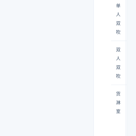
单
中
人
双
吹
双
人
人
（
双
人
吹
班
货
物
淋
通
室