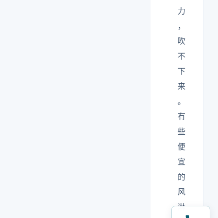
力
，
吹
不
下
来
。
有
些
便
宜
的
风
淋