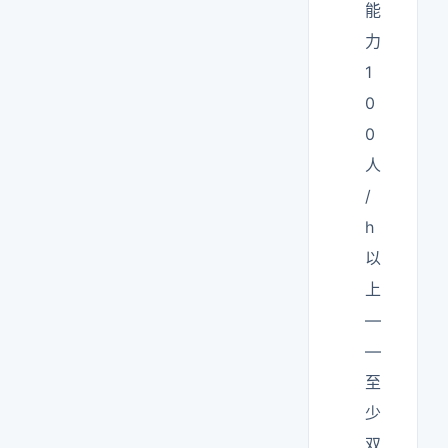
能
力
1
0
0
人
/
h
以
上
—
—
至
少
双