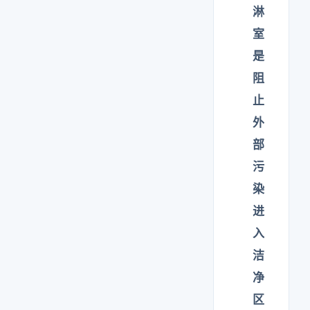
淋
室
是
阻
止
外
部
污
染
进
入
洁
净
区