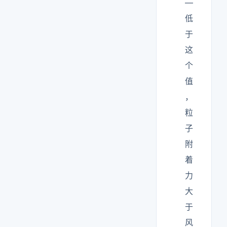
—
低
于
这
个
值
，
粒
子
附
着
力
大
于
风