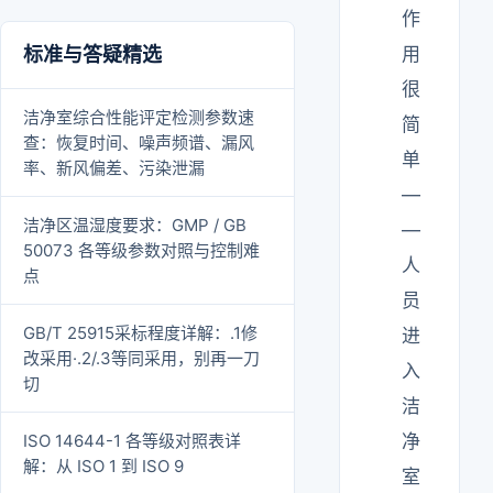
作
标准与答疑精选
用
很
洁净室综合性能评定检测参数速
简
查：恢复时间、噪声频谱、漏风
单
率、新风偏差、污染泄漏
—
洁净区温湿度要求：GMP / GB
—
50073 各等级参数对照与控制难
人
点
员
GB/T 25915采标程度详解：.1修
进
改采用·.2/.3等同采用，别再一刀
入
切
洁
ISO 14644-1 各等级对照表详
净
解：从 ISO 1 到 ISO 9
室