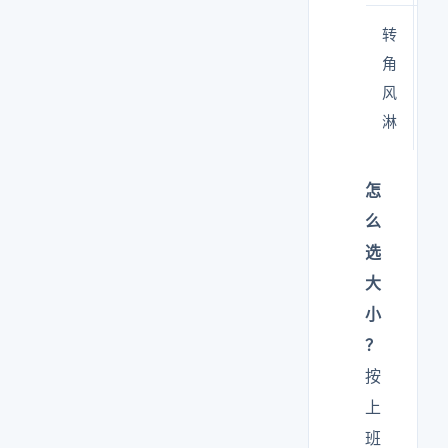
转
空
角
受
风
淋
怎
么
选
大
小
？
按
上
班