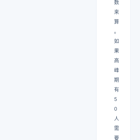
数
来
算
。
如
果
高
峰
期
有
5
0
人
需
要