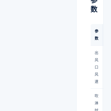
参
数
参
推
数
出
≥2
风
口
风
速
吹
10
淋
时