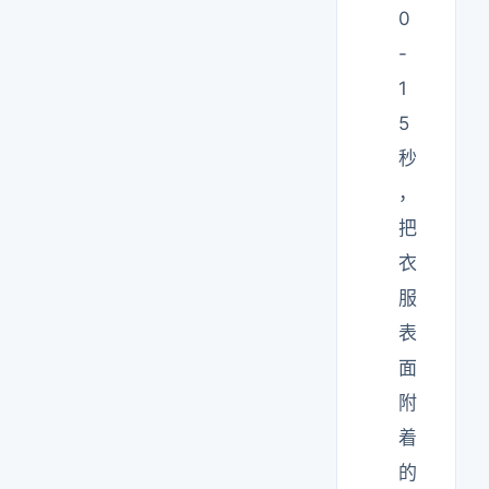
0
-
1
5
秒
，
把
衣
服
表
面
附
着
的