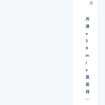
应
风
速
≥
2
0
m
/
s
是
底
线
—