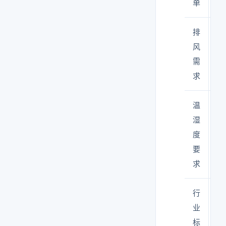
单
排
通
风
和
需
求
温
每
湿
精
度
要
求
行
IS
业
明
标