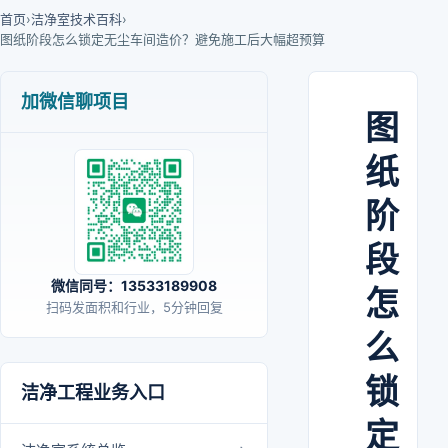
首页
›
洁净室技术百科
›
图纸阶段怎么锁定无尘车间造价？避免施工后大幅超预算
加微信聊项目
图
纸
阶
段
微信同号：13533189908
怎
扫码发面积和行业，5分钟回复
么
锁
洁净工程业务入口
定