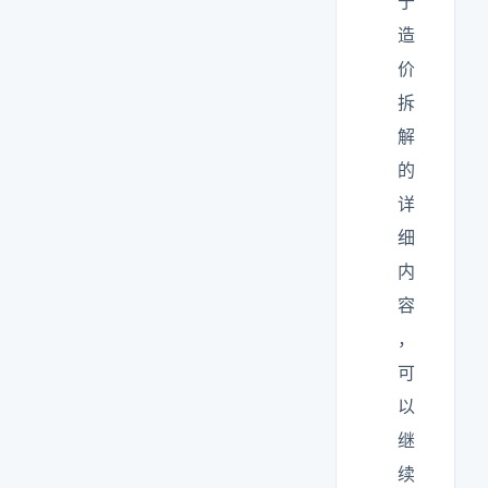
于
造
价
拆
解
的
详
细
内
容
，
可
以
继
续