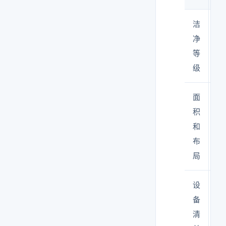
洁
每
净
等
等
级
面
平
积
和
布
局
设
含
备
热
清