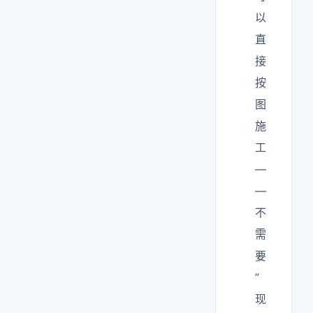
以
直
接
按
图
施
工
—
—
不
需
要
”
现