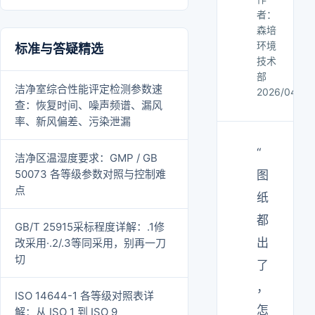
者：
森培
环境
标准与答疑精选
技术
部
洁净室综合性能评定检测参数速
2026/04/14
查：恢复时间、噪声频谱、漏风
率、新风偏差、污染泄漏
“
洁净区温湿度要求：GMP / GB
50073 各等级参数对照与控制难
图
点
纸
都
GB/T 25915采标程度详解：.1修
出
改采用·.2/.3等同采用，别再一刀
切
了
，
ISO 14644-1 各等级对照表详
怎
解：从 ISO 1 到 ISO 9