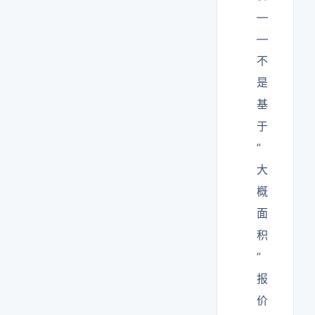
—
—
不
是
基
于
”
大
概
面
积
”
报
价