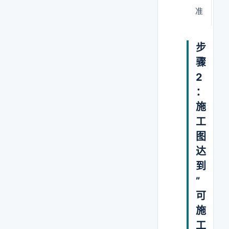
准
步
骤
2
：
施
工
图
达
到
”
可
施
工