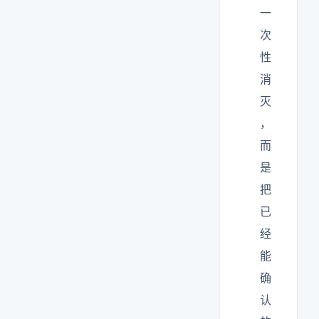
一
次
性
消
灭
，
而
是
把
已
经
能
确
认