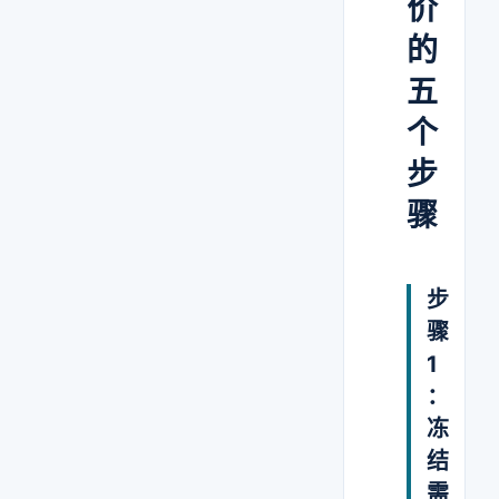
价
的
五
个
步
骤
步
骤
1
：
冻
结
需