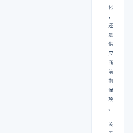
化
，
还
是
供
应
商
前
期
漏
项
。
关