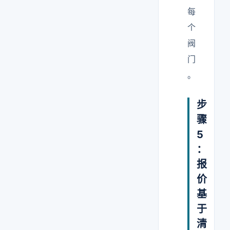
每
个
阀
门
。
步
骤
5
：
报
价
基
于
清