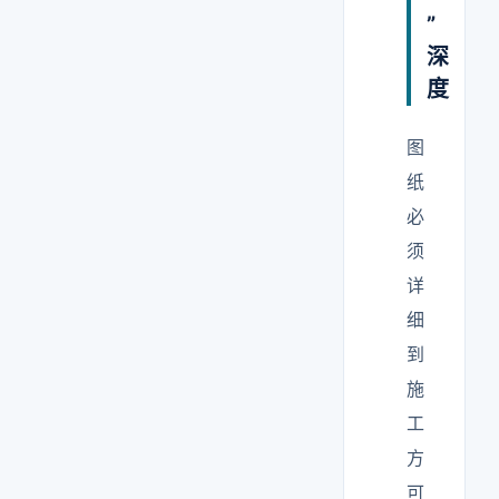
”
深
度
图
纸
必
须
详
细
到
施
工
方
可