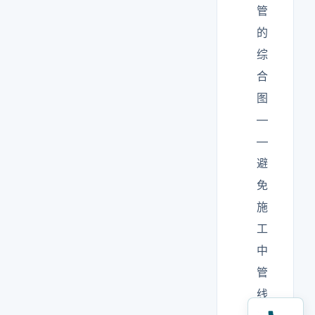
管
的
综
合
图
—
—
避
免
施
工
中
管
线