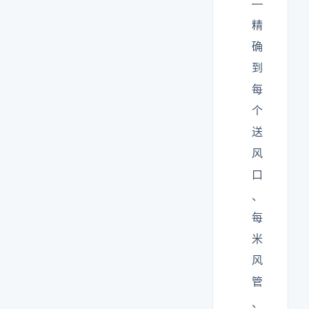
—
精
确
到
每
个
送
风
口
、
每
米
风
管
、