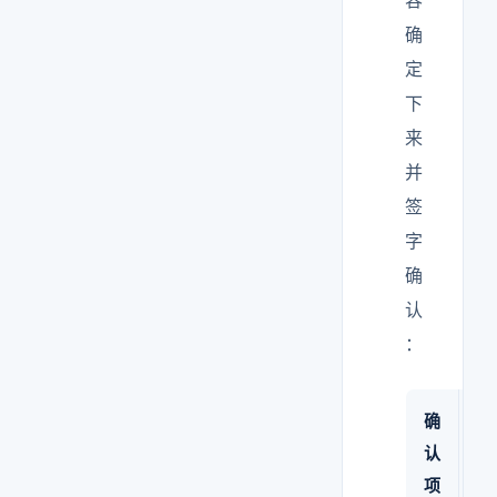
容
确
定
下
来
并
签
字
确
认
：
确
内
认
项