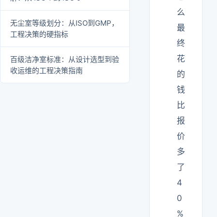
么
无尘室等级划分：从ISO到GMP，
最
工程决策的硬指标
终
花
百级洁净室标准：从设计选型到验
收运维的工程决策指南
的
钱
比
报
价
多
了
4
0
%