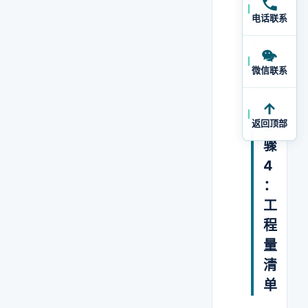
冲
电话联系
突
返
工
微信联系
。
返回顶部
步
骤
4
：
工
程
量
清
单