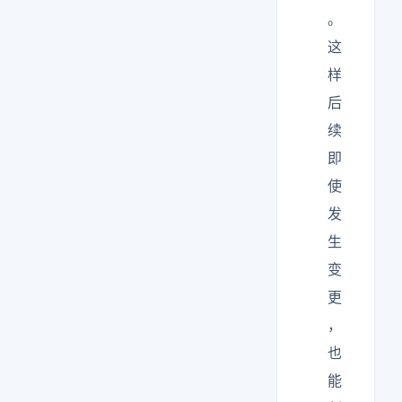
。
这
样
后
续
即
使
发
生
变
更
，
也
能