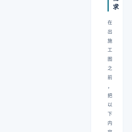
求
在
出
施
工
图
之
前
，
把
以
下
内