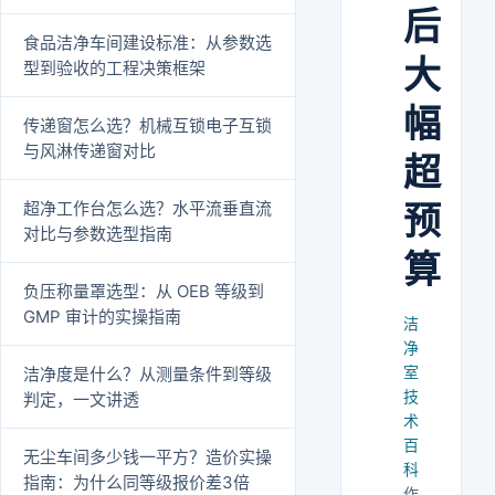
后
食品洁净车间建设标准：从参数选
大
型到验收的工程决策框架
幅
传递窗怎么选？机械互锁电子互锁
与风淋传递窗对比
超
超净工作台怎么选？水平流垂直流
预
对比与参数选型指南
算
负压称量罩选型：从 OEB 等级到
GMP 审计的实操指南
洁
净
室
洁净度是什么？从测量条件到等级
技
判定，一文讲透
术
百
无尘车间多少钱一平方？造价实操
科
指南：为什么同等级报价差3倍
作