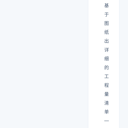
基
于
图
纸
出
详
细
的
工
程
量
清
单
—