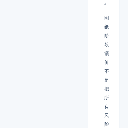
。
图
纸
阶
段
锁
价
不
是
把
所
有
风
险