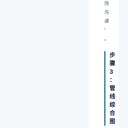
场
沟
通
”
。
步
骤
3
：
管
线
综
合
图