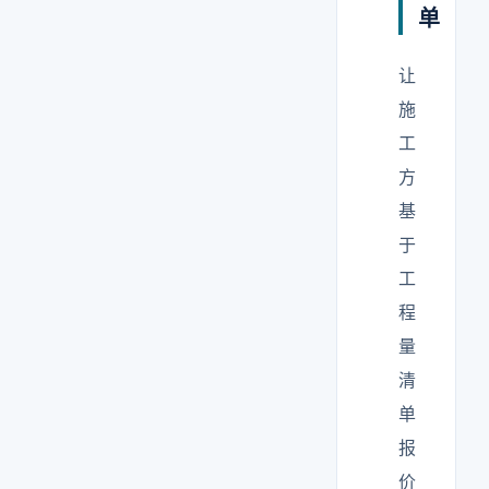
单
让
施
工
方
基
于
工
程
量
清
单
报
价