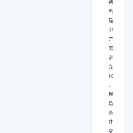
判
断
是
甲
方
需
求
变
化
、
现
场
条
件
变