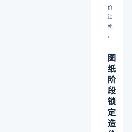
价
锁
死
。
图
纸
阶
段
锁
定
造