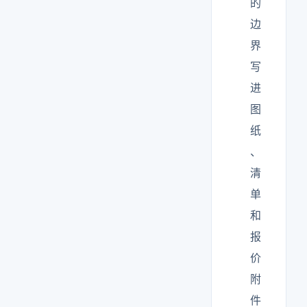
的
边
界
写
进
图
纸
、
清
单
和
报
价
附
件