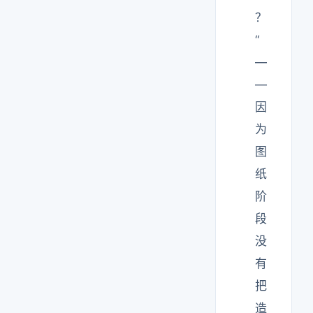
？
“
—
—
因
为
图
纸
阶
段
没
有
把
造