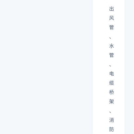
出
风
管
、
水
管
、
电
缆
桥
架
、
消
防