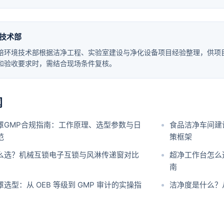
技术部
培环境技术部根据洁净工程、实验室建设与净化设备项目经验整理，供项
和验收要求时，需结合现场条件复核。
闻
罩GMP合规指南：工作原理、选型参数与日
食品洁净车间建
范
策框架
么选？机械互锁电子互锁与风淋传递窗对比
超净工作台怎么
南
选型：从 OEB 等级到 GMP 审计的实操指
洁净度是什么？