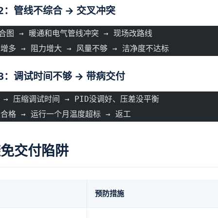
2：管线不综合 → 交叉冲突
合图 → 暖通和电气管线冲突 → 现场改路线
头增多 → 阻力增大 → 风量不够 → 洁净度不达标
3：调试时间不够 → 带病交付
 → 压缩调试时间 → PID没调好、压差没平衡
强合格 → 运行一个月温度超标 → 返工
避免交付陷阱
预防措施