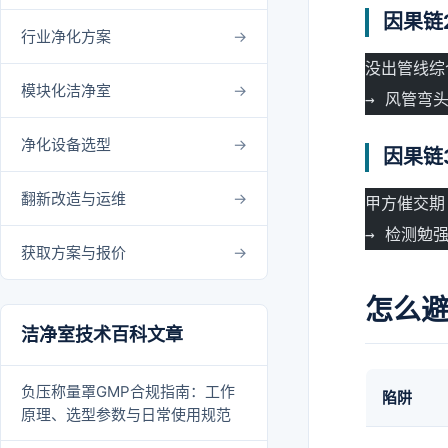
因果链
行业净化方案
没出管线综
模块化洁净室
→ 风管弯
净化设备选型
因果链
翻新改造与运维
甲方催交期
→ 检测勉
获取方案与报价
怎么
洁净室技术百科文章
负压称量罩GMP合规指南：工作
陷阱
原理、选型参数与日常使用规范