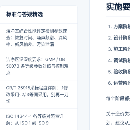
实施
标准与答疑精选
方案阶
洁净室综合性能评定检测参数速
查：恢复时间、噪声频谱、漏风
设计阶
率、新风偏差、污染泄漏
施工阶
洁净区温湿度要求：GMP / GB
调试阶
50073 各等级参数对照与控制难
验收阶
点
运营阶
GB/T 25915采标程度详解：.1修
改采用·.2/.3等同采用，别再一刀
每个阶段都
切
关于造价失
ISO 14644-1 各等级对照表详
划，建议从
解：从 ISO 1 到 ISO 9