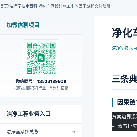
首页
›
洁净室技术百科
›
净化车间设计施工中的因果链和交付陷阱
加微信聊项目
净化
洁净室技术
三条
微信同号：13533189908
扫码发面积和行业，5分钟回复
因果链
洁净工程业务入口
方案边界没
→ 双方扯皮
洁净室系统总览