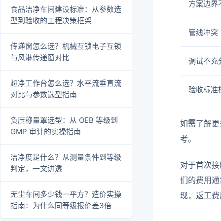
方案边界
食品洁净车间建设标准：从参数选
型到验收的工程决策框架
管线冲突
传递窗怎么选？机械互锁电子互锁
与风淋传递窗对比
调试不充
超净工作台怎么选？水平流垂直流
验收标准
对比与参数选型指南
负压称量罩选型：从 OEB 等级到
如需了解更
GMP 审计的实操指南
考。
洁净度是什么？从测量条件到等级
对于首次接
判定，一文讲透
们的费用通
无尘车间多少钱一平方？造价实操
现，返工费
指南：为什么同等级报价差3倍