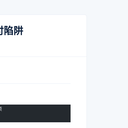
付陷阱
项