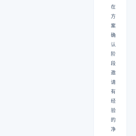
在
方
案
确
认
阶
段
邀
请
有
经
验
的
净