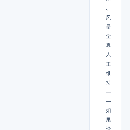
、
风
量
全
靠
人
工
维
持
—
—
如
果
没