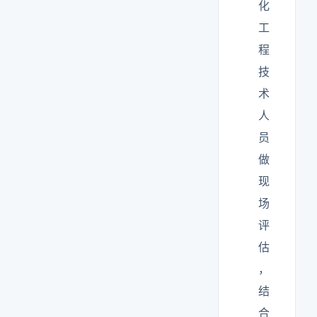
化
工
程
技
术
人
员
做
现
场
评
估
，
结
合