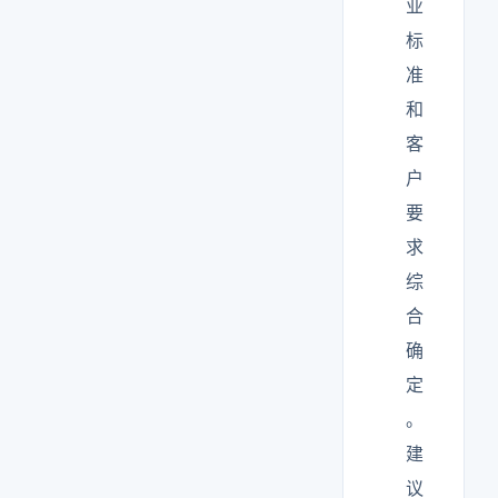
业
标
准
和
客
户
要
求
综
合
确
定
。
建
议