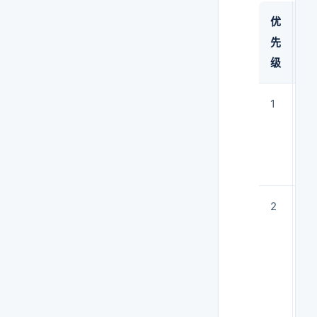
优
操
先
级
1
确
A
还
2
手
送
预