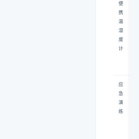
便
手
携
动
温
测
湿
量
度
环
计
境
参
数
应
每
急
年
演
至
练
少
演
练
一