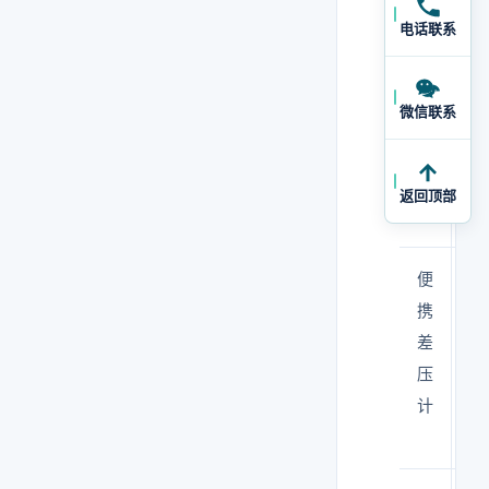
联
供
电话联系
系
应
人
商
微信联系
+
通
维
返回顶部
护
便
手
携
动
差
测
压
量
计
压
差