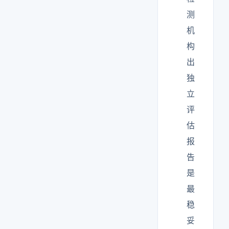
测
机
构
出
独
立
评
估
报
告
是
最
稳
妥