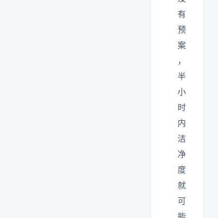
有
预
案
，
半
小
时
内
洁
净
度
就
可
能