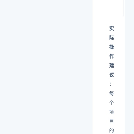
次
实
际
操
作
建
议
：
每
个
项
目
的