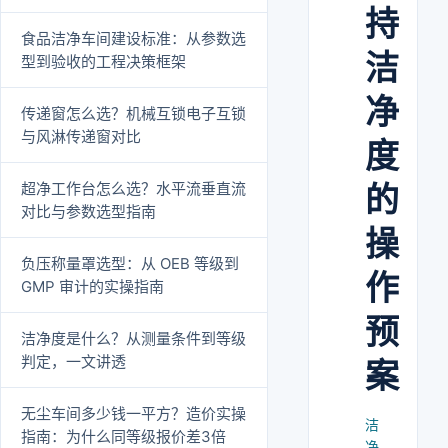
持
食品洁净车间建设标准：从参数选
洁
型到验收的工程决策框架
净
传递窗怎么选？机械互锁电子互锁
与风淋传递窗对比
度
超净工作台怎么选？水平流垂直流
的
对比与参数选型指南
操
负压称量罩选型：从 OEB 等级到
作
GMP 审计的实操指南
预
洁净度是什么？从测量条件到等级
判定，一文讲透
案
无尘车间多少钱一平方？造价实操
洁
指南：为什么同等级报价差3倍
净