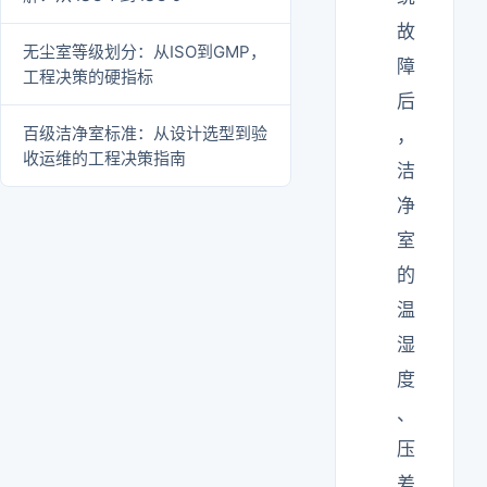
故
无尘室等级划分：从ISO到GMP，
障
工程决策的硬指标
后
百级洁净室标准：从设计选型到验
，
收运维的工程决策指南
洁
净
室
的
温
湿
度
、
压
差