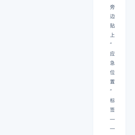
旁
边
贴
上
”
应
急
位
置
”
标
签
—
—