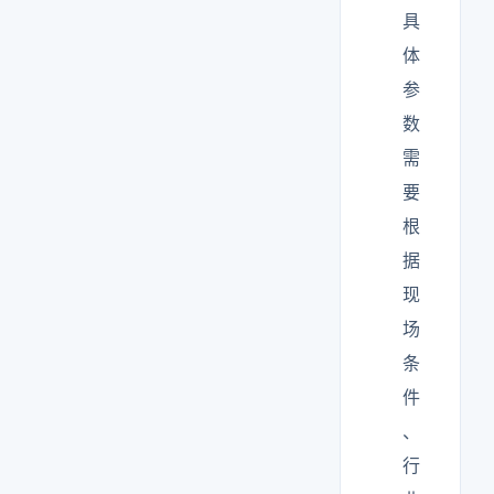
具
体
参
数
需
要
根
据
现
场
条
件
、
行