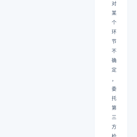
对
某
个
环
节
不
确
定
，
委
托
第
三
方
检