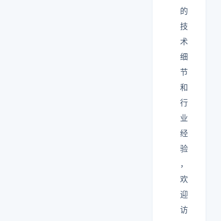
的
技
术
细
节
和
行
业
经
验
，
欢
迎
访