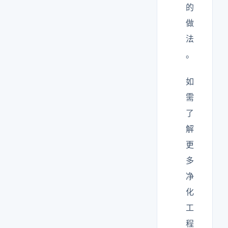
的
做
法
。
如
需
了
解
更
多
净
化
工
程