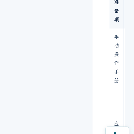
准
内
备
容
项
手
每
动
个
操
阀
作
门
手
的
册
应
急
位
置
应
自
急
控