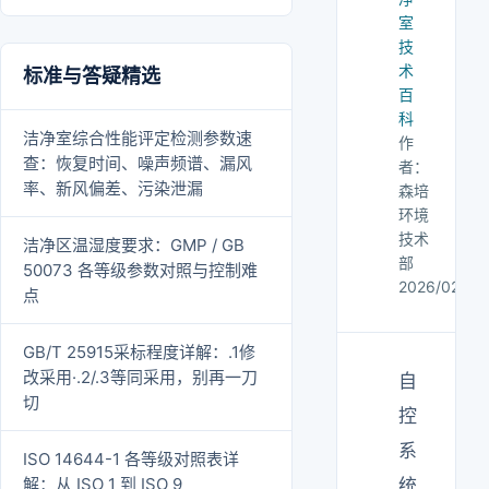
室
技
术
标准与答疑精选
百
科
洁净室综合性能评定检测参数速
作
查：恢复时间、噪声频谱、漏风
者：
率、新风偏差、污染泄漏
森培
环境
技术
洁净区温湿度要求：GMP / GB
部
50073 各等级参数对照与控制难
2026/02/28
点
GB/T 25915采标程度详解：.1修
改采用·.2/.3等同采用，别再一刀
自
切
控
系
ISO 14644-1 各等级对照表详
解：从 ISO 1 到 ISO 9
统