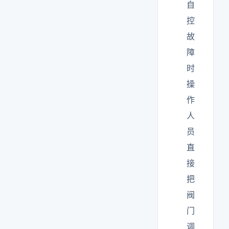
自
控
故
障
时
操
作
人
员
直
接
把
阀
门
调