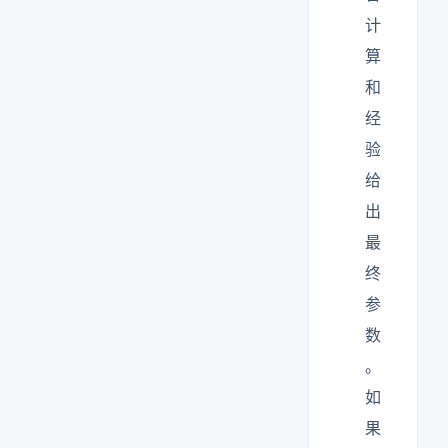
计
算
和
经
验
给
出
最
终
参
数
。
如
果