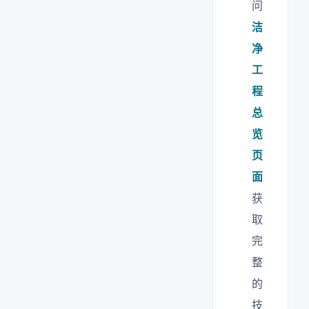
问
洁
净
工
程
总
览
页
面
获
取
完
整
的
技