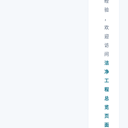
经
验
，
欢
迎
访
问
洁
净
工
程
总
览
页
面