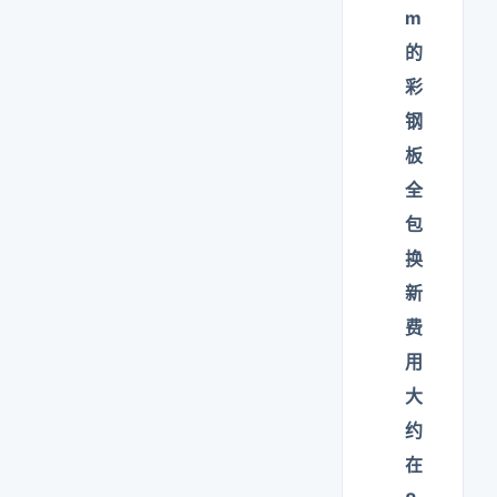
m
的
彩
钢
板
全
包
换
新
费
用
大
约
在