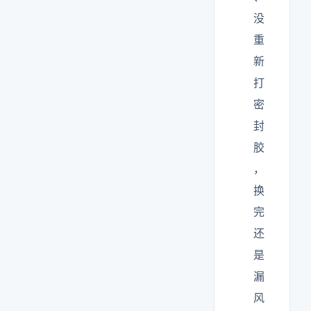
没
重
新
打
密
封
胶
，
换
完
还
是
漏
风