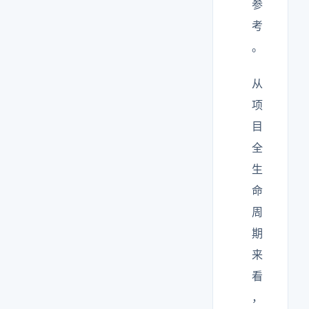
参
考
。
从
项
目
全
生
命
周
期
来
看
，