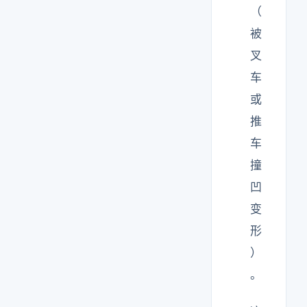
（
被
叉
车
或
推
车
撞
凹
变
形
）
。