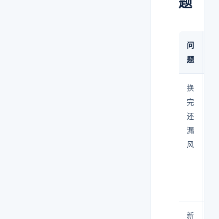
题
问
原
题
因
换
旧
完
密
还
封
漏
条
风
老
化
没
换
新
安