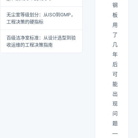
钢
无尘室等级划分：从ISO到GMP，
板
工程决策的硬指标
用
了
百级洁净室标准：从设计选型到验
几
收运维的工程决策指南
年
后
可
能
出
现
问
题
—