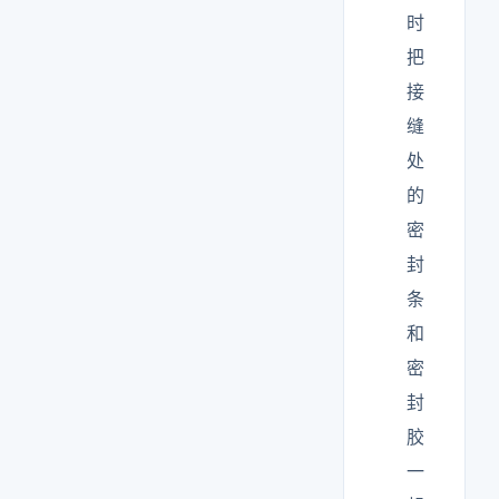
时
把
接
缝
处
的
密
封
条
和
密
封
胶
一