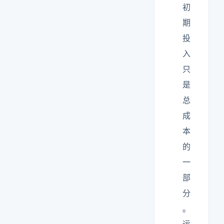
初
期
投
入
只
是
总
成
本
的
一
部
分
。