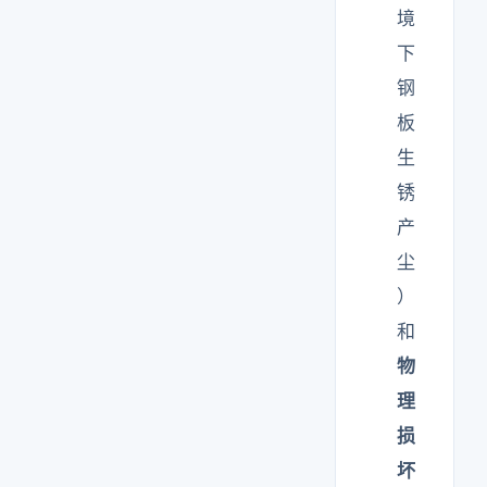
境
下
钢
板
生
锈
产
尘
）
和
物
理
损
坏