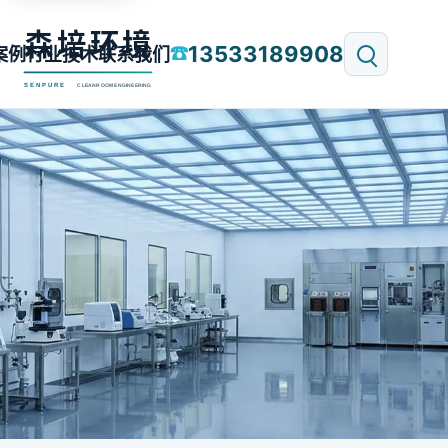
13533189908
☎
案例
行业技术
联系我们