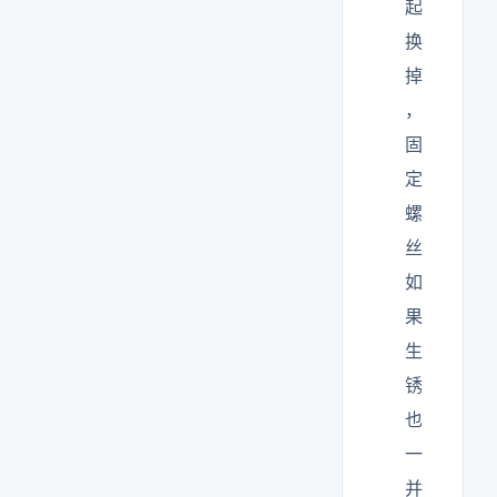
起
换
掉
，
固
定
螺
丝
如
果
生
锈
也
一
并