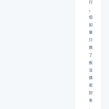
行
。
但
如
果
只
换
了
板
没
换
密
封
条
、