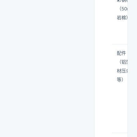
（50mm
岩棉）
配件
（铝型
材压条
等）