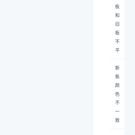
板
装
和
不
旧
到
板
位
不
平
新
批
板
次
颜
不
色
同
不
色
一
差
致