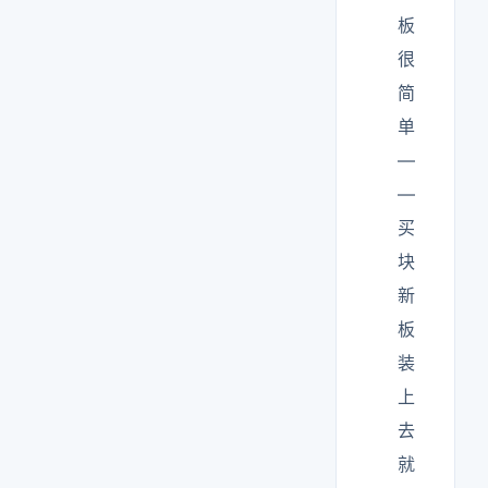
板
很
简
单
—
—
买
块
新
板
装
上
去
就