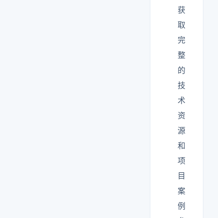
获
取
完
整
的
技
术
资
源
和
项
目
案
例