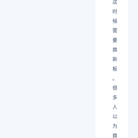
这
时
候
需
要
换
新
板
。
很
多
人
以
为
换