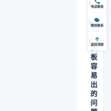
工
电话联系
上
。
微信联系
只
返回顶部
换
板
容
易
出
的
问