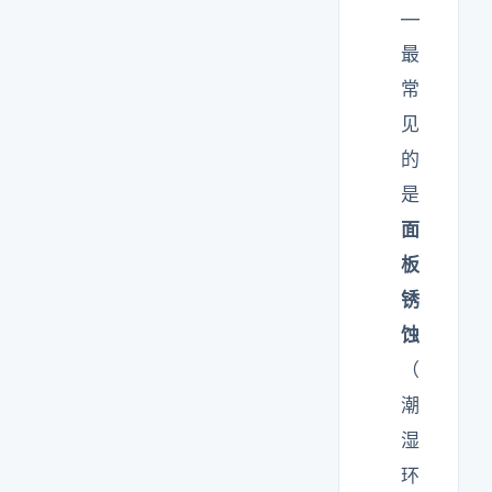
—
最
常
见
的
是
面
板
锈
蚀
（
潮
湿
环