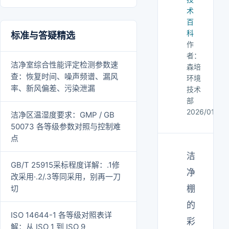
术
百
科
标准与答疑精选
作
者：
洁净室综合性能评定检测参数速
森培
查：恢复时间、噪声频谱、漏风
环境
率、新风偏差、污染泄漏
技术
部
2026/01/02
洁净区温湿度要求：GMP / GB
50073 各等级参数对照与控制难
点
洁
GB/T 25915采标程度详解：.1修
净
改采用·.2/.3等同采用，别再一刀
切
棚
的
ISO 14644-1 各等级对照表详
彩
解：从 ISO 1 到 ISO 9