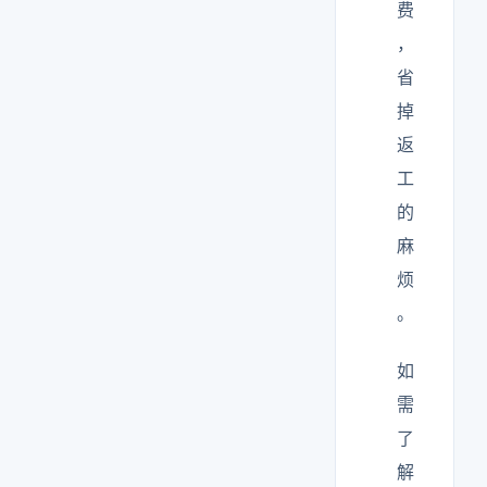
费
，
省
掉
返
工
的
麻
烦
。
如
需
了
解