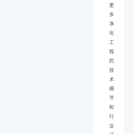
更
多
净
化
工
程
的
技
术
细
节
和
行
业