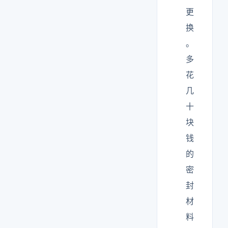
更
换
。
多
花
几
十
块
钱
的
密
封
材
料