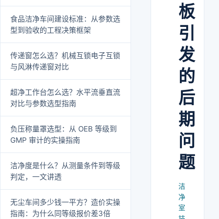
板
食品洁净车间建设标准：从参数选
引
型到验收的工程决策框架
发
传递窗怎么选？机械互锁电子互锁
与风淋传递窗对比
的
超净工作台怎么选？水平流垂直流
后
对比与参数选型指南
期
负压称量罩选型：从 OEB 等级到
问
GMP 审计的实操指南
题
洁净度是什么？从测量条件到等级
判定，一文讲透
洁
净
无尘车间多少钱一平方？造价实操
室
指南：为什么同等级报价差3倍
技