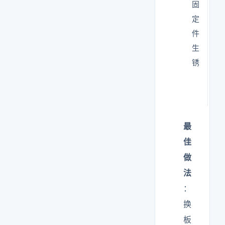
固
只
定
换
件
板
生
没
锈
换
螺
丝
最
佳
做
法
：
换
板